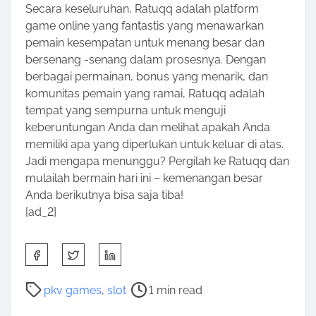
Secara keseluruhan, Ratuqq adalah platform
game online yang fantastis yang menawarkan
pemain kesempatan untuk menang besar dan
bersenang -senang dalam prosesnya. Dengan
berbagai permainan, bonus yang menarik, dan
komunitas pemain yang ramai, Ratuqq adalah
tempat yang sempurna untuk menguji
keberuntungan Anda dan melihat apakah Anda
memiliki apa yang diperlukan untuk keluar di atas.
Jadi mengapa menunggu? Pergilah ke Ratuqq dan
mulailah bermain hari ini – kemenangan besar
Anda berikutnya bisa saja tiba!
[ad_2]
S
h
a
P
pkv games
,
slot
1 min read
r
o