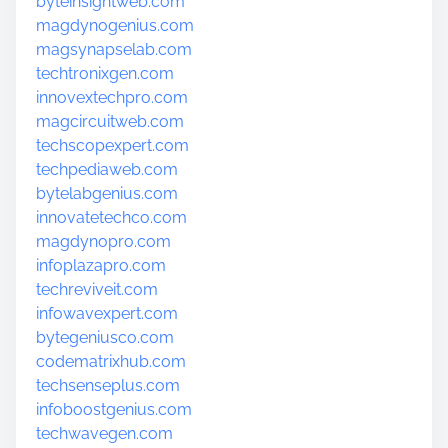
byteinsightweb.com
magdynogenius.com
magsynapselab.com
techtronixgen.com
innovextechpro.com
magcircuitweb.com
techscopexpert.com
techpediaweb.com
bytelabgenius.com
innovatetechco.com
magdynopro.com
infoplazapro.com
techreviveit.com
infowavexpert.com
bytegeniusco.com
codematrixhub.com
techsenseplus.com
infoboostgenius.com
techwavegen.com