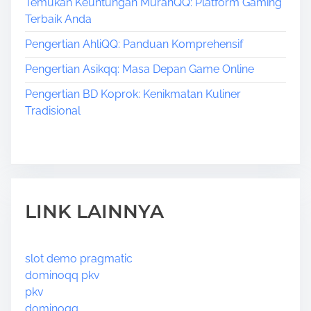
Temukan Keuntungan MurahQQ: Platform Gaming
Terbaik Anda
Pengertian AhliQQ: Panduan Komprehensif
Pengertian Asikqq: Masa Depan Game Online
Pengertian BD Koprok: Kenikmatan Kuliner
Tradisional
LINK LAINNYA
slot demo pragmatic
dominoqq pkv
pkv
dominoqq