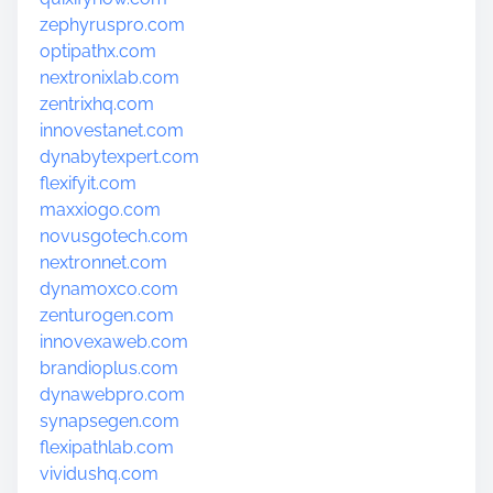
zephyruspro.com
optipathx.com
nextronixlab.com
zentrixhq.com
innovestanet.com
dynabytexpert.com
flexifyit.com
maxxiogo.com
novusgotech.com
nextronnet.com
dynamoxco.com
zenturogen.com
innovexaweb.com
brandioplus.com
dynawebpro.com
synapsegen.com
flexipathlab.com
vividushq.com