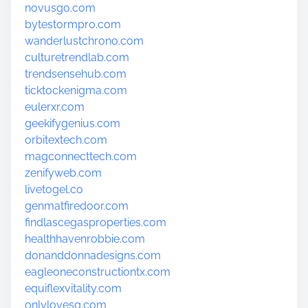
novusgo.com
bytestormpro.com
wanderlustchrono.com
culturetrendlab.com
trendsensehub.com
ticktockenigma.com
eulerxr.com
geekifygenius.com
orbitextech.com
magconnecttech.com
zenifyweb.com
livetogel.co
genmatfiredoor.com
findlascegasproperties.com
healthhavenrobbie.com
donanddonnadesigns.com
eagleoneconstructiontx.com
equiflexvitality.com
onlylovesg.com