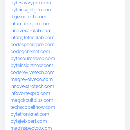
bytesavvypro.com
byteinsightgen.com
digizinetech.com
infomatrixgen.com
innovexarolab.com
infobytetechlab.com
codespherepro.com
codegenixnet.com
bytesourceweb.com
byteinsightnow.com
coderevivetech.com
magrevolveco.com
innovexarotech.com
infovortexpro.com
magcircuitplus.com
techscopeitnow.com
bytetronixnet.com
bytejetxpert.com
maginspectco.com