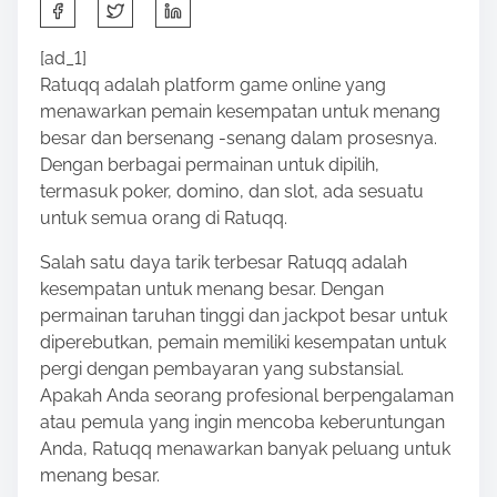
S
h
a
[ad_1]
r
Ratuqq adalah platform game online yang
e
menawarkan pemain kesempatan untuk menang
t
besar dan bersenang -senang dalam prosesnya.
h
Dengan berbagai permainan untuk dipilih,
i
termasuk poker, domino, dan slot, ada sesuatu
s
untuk semua orang di Ratuqq.
p
Salah satu daya tarik terbesar Ratuqq adalah
o
kesempatan untuk menang besar. Dengan
s
permainan taruhan tinggi dan jackpot besar untuk
t
diperebutkan, pemain memiliki kesempatan untuk
o
pergi dengan pembayaran yang substansial.
n
Apakah Anda seorang profesional berpengalaman
:
atau pemula yang ingin mencoba keberuntungan
Anda, Ratuqq menawarkan banyak peluang untuk
menang besar.