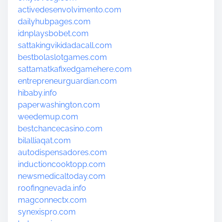
activedesenvolvimento.com
dailyhubpages.com
idnplaysbobet.com
sattakingvikidadacall.com
bestbolaslotgames.com
sattamatkafixedgamehere.com
entrepreneurguardian.com
hibaby.info
paperwashington.com
weedemup.com
bestchancecasino.com
bilalliaqat.com
autodispensadores.com
inductioncooktopp.com
newsmedicaltoday.com
roofingnevada.info
magconnectx.com
synexispro.com