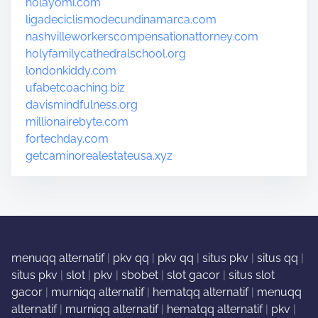
holayomi.com
ligadeciclismodecundinamarca.com
nashvilleworkerscompensationattorney.com
holyfamilycathedralschool.org
londonkiddy.com
ufabetcoaching.biz
davismindfulness.org
millionairebyte.com
fortechday.com
getcaminorealestateusa.xyz
menuqq alternatif
|
pkv qq
|
pkv qq
|
situs pkv
|
situs qq
|
situs pkv
|
slot
|
pkv
|
sbobet
|
slot gacor
|
situs slot
gacor
|
murniqq alternatif
|
hematqq alternatif
|
menuqq
alternatif
|
murniqq alternatif
|
hematqq alternatif
|
pkv
|