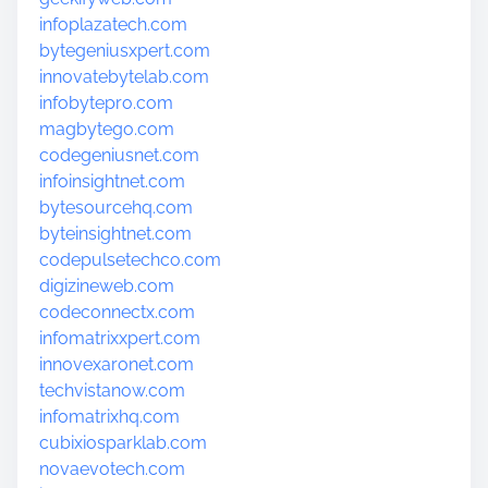
infoplazatech.com
bytegeniusxpert.com
innovatebytelab.com
infobytepro.com
magbytego.com
codegeniusnet.com
infoinsightnet.com
bytesourcehq.com
byteinsightnet.com
codepulsetechco.com
digizineweb.com
codeconnectx.com
infomatrixxpert.com
innovexaronet.com
techvistanow.com
infomatrixhq.com
cubixiosparklab.com
novaevotech.com