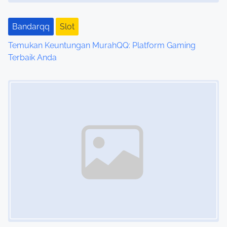
Bandarqq
Slot
Temukan Keuntungan MurahQQ: Platform Gaming
Terbaik Anda
Image Placeholder