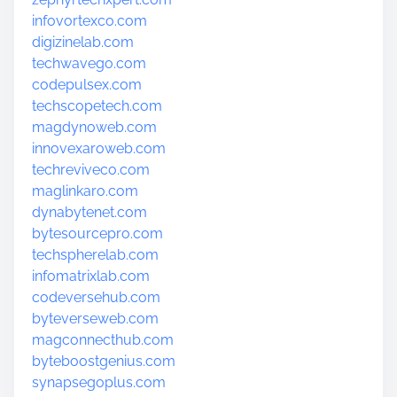
infovortexco.com
digizinelab.com
techwavego.com
codepulsex.com
techscopetech.com
magdynoweb.com
innovexaroweb.com
techreviveco.com
maglinkaro.com
dynabytenet.com
bytesourcepro.com
techspherelab.com
infomatrixlab.com
codeversehub.com
byteverseweb.com
magconnecthub.com
byteboostgenius.com
synapsegoplus.com