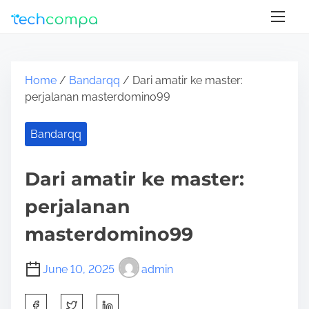
S
k
i
p
t
Home
/
Bandarqq
/ Dari amatir ke master:
o
perjalanan masterdomino99
c
o
Bandarqq
n
t
e
Dari amatir ke master:
n
perjalanan
t
masterdomino99
June 10, 2025
admin
S