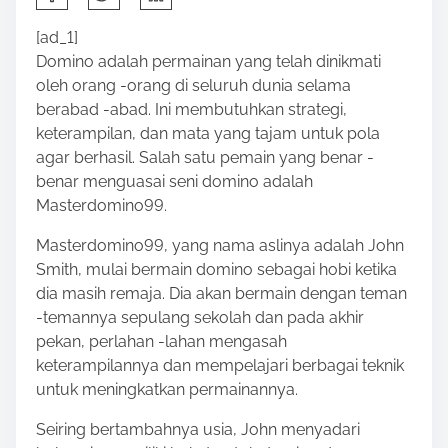
h
a
[ad_1]
r
Domino adalah permainan yang telah dinikmati
e
oleh orang -orang di seluruh dunia selama
t
berabad -abad. Ini membutuhkan strategi,
h
keterampilan, dan mata yang tajam untuk pola
i
agar berhasil. Salah satu pemain yang benar -
s
benar menguasai seni domino adalah
p
Masterdomino99.
o
Masterdomino99, yang nama aslinya adalah John
s
Smith, mulai bermain domino sebagai hobi ketika
t
dia masih remaja. Dia akan bermain dengan teman
o
-temannya sepulang sekolah dan pada akhir
n
pekan, perlahan -lahan mengasah
:
keterampilannya dan mempelajari berbagai teknik
untuk meningkatkan permainannya.
Seiring bertambahnya usia, John menyadari