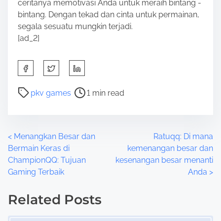
ceritanya memotivasi Anda untuk meraih bintang -
bintang. Dengan tekad dan cinta untuk permainan,
segala sesuatu mungkin terjadi.
[ad_2]
S
h
a
P
pkv games
1 min read
r
o
e
s
t
t
P
<
Menangkan Besar dan
h
r
Ratuqq: Di mana
Bermain Keras di
i
e
kemenangan besar dan
o
ChampionQQ: Tujuan
s
a
kesenangan besar menanti
Gaming Terbaik
p
d
Anda
>
s
o
t
t
s
i
Related Posts
t
m
Image Placeholder
s
o
e