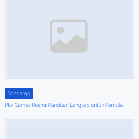
Bandarqq
Pkv Games Resmi: Panduan Lengkap untuk Pemula
Image Placeholder