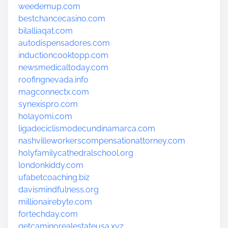
weedemup.com
bestchancecasino.com
bilalliaqat.com
autodispensadores.com
inductioncooktopp.com
newsmedicaltoday.com
roofingnevada.info
magconnectx.com
synexispro.com
holayomi.com
ligadeciclismodecundinamarca.com
nashvilleworkerscompensationattorney.com
holyfamilycathedralschool.org
londonkiddy.com
ufabetcoaching.biz
davismindfulness.org
millionairebyte.com
fortechday.com
getcaminorealestateusa.xyz