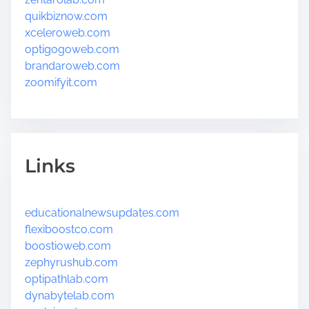
quikbiznow.com
xceleroweb.com
optigogoweb.com
brandaroweb.com
zoomifyit.com
Links
educationalnewsupdates.com
flexiboostco.com
boostioweb.com
zephyrushub.com
optipathlab.com
dynabytelab.com