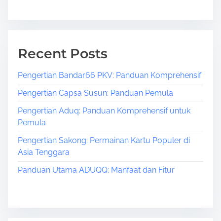
Recent Posts
Pengertian Bandar66 PKV: Panduan Komprehensif
Pengertian Capsa Susun: Panduan Pemula
Pengertian Aduq: Panduan Komprehensif untuk
Pemula
Pengertian Sakong: Permainan Kartu Populer di
Asia Tenggara
Panduan Utama ADUQQ: Manfaat dan Fitur