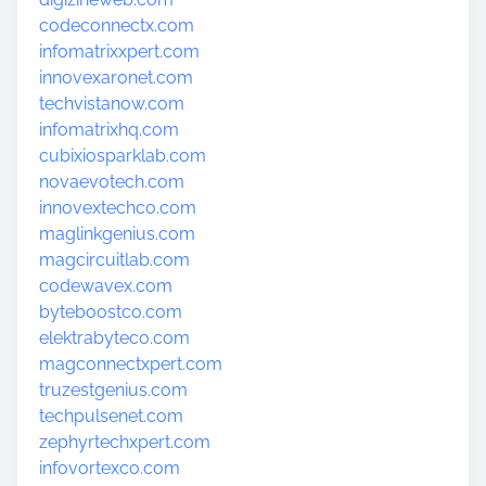
codeconnectx.com
infomatrixxpert.com
innovexaronet.com
techvistanow.com
infomatrixhq.com
cubixiosparklab.com
novaevotech.com
innovextechco.com
maglinkgenius.com
magcircuitlab.com
codewavex.com
byteboostco.com
elektrabyteco.com
magconnectxpert.com
truzestgenius.com
techpulsenet.com
zephyrtechxpert.com
infovortexco.com