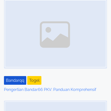
t
m
s
o
e
n
n
:
a
v
i
g
a
t
Bandarqq
Togel
i
Pengertian Bandar66 PKV: Panduan Komprehensif
o
Image Placeholder
n