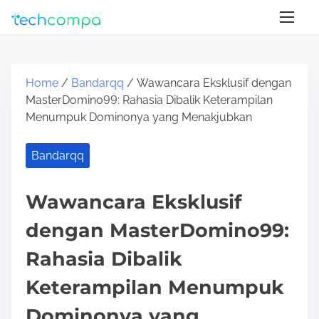
S
k
i
p
t
Home
/
Bandarqq
/ Wawancara Eksklusif dengan
o
MasterDomino99: Rahasia Dibalik Keterampilan
c
Menumpuk Dominonya yang Menakjubkan
o
n
Bandarqq
t
e
n
Wawancara Eksklusif
t
dengan MasterDomino99:
Rahasia Dibalik
Keterampilan Menumpuk
Dominonya yang