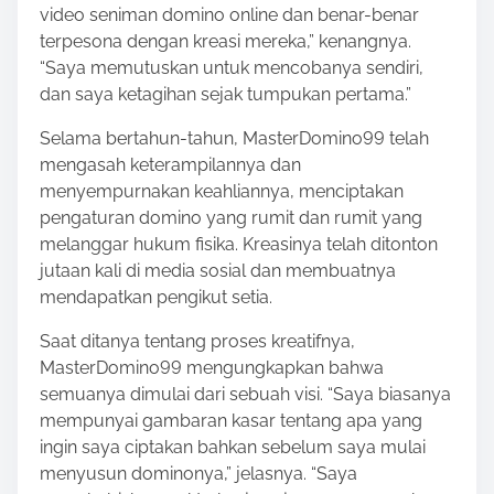
video seniman domino online dan benar-benar
n
terpesona dengan kreasi mereka,” kenangnya.
:
“Saya memutuskan untuk mencobanya sendiri,
dan saya ketagihan sejak tumpukan pertama.”
Selama bertahun-tahun, MasterDomino99 telah
mengasah keterampilannya dan
menyempurnakan keahliannya, menciptakan
pengaturan domino yang rumit dan rumit yang
melanggar hukum fisika. Kreasinya telah ditonton
jutaan kali di media sosial dan membuatnya
mendapatkan pengikut setia.
Saat ditanya tentang proses kreatifnya,
MasterDomino99 mengungkapkan bahwa
semuanya dimulai dari sebuah visi. “Saya biasanya
mempunyai gambaran kasar tentang apa yang
ingin saya ciptakan bahkan sebelum saya mulai
menyusun dominonya,” jelasnya. “Saya