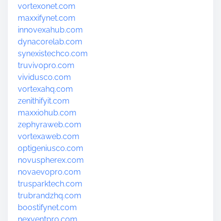
vortexonet.com
maxxifynet.com
innovexahub.com
dynacorelab.com
synexistechco.com
truvivopro.com
vividusco.com
vortexahq.com
zenithifyit.com
maxxiohub.com
zephyraweb.com
vortexaweb.com
optigeniusco.com
novuspherex.com
novaevopro.com
trusparktech.com
trubrandzhq.com
boostifynet.com
nexventpro.com