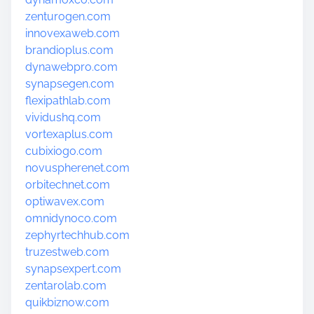
zenturogen.com
innovexaweb.com
brandioplus.com
dynawebpro.com
synapsegen.com
flexipathlab.com
vividushq.com
vortexaplus.com
cubixiogo.com
novuspherenet.com
orbitechnet.com
optiwavex.com
omnidynoco.com
zephyrtechhub.com
truzestweb.com
synapsexpert.com
zentarolab.com
quikbiznow.com