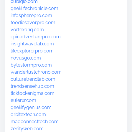
cubiqio.com
geeklifechronicle.com
infospherepro.com
foodiesavorpro.com
vortexohq.com
epicadventurepro.com
insightwavelab.com
lifeexplorerpro.com
novusgo.com
bytestormpro.com
wanderlustchrono.com
culturetrendlab.com
trendsensehub.com
ticktockenigma.com
eulerxr.com
geekifygenius.com
orbitextech.com
magconnecttech.com
zenifyweb.com