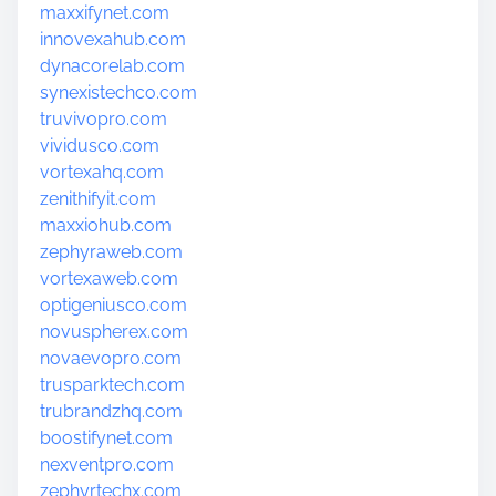
maxxifynet.com
innovexahub.com
dynacorelab.com
synexistechco.com
truvivopro.com
vividusco.com
vortexahq.com
zenithifyit.com
maxxiohub.com
zephyraweb.com
vortexaweb.com
optigeniusco.com
novuspherex.com
novaevopro.com
trusparktech.com
trubrandzhq.com
boostifynet.com
nexventpro.com
zephyrtechx.com