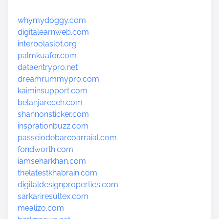
whymydoggy.com
digitalearnweb.com
interbolaslot.org
palmkuafor.com
dataentrypro.net
dreamrummypro.com
kaiminsupport.com
belanjareceh.com
shannonsticker.com
insprationbuzz.com
passeiodebarcoarraial.com
fondworth.com
iamseharkhan.com
thelatestkhabrain.com
digitaldesignproperties.com
sarkariresultex.com
mealizo.com