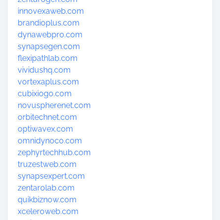
innovexaweb.com
brandioplus.com
dynawebpro.com
synapsegen.com
flexipathlab.com
vividushq.com
vortexaplus.com
cubixiogo.com
novuspherenet.com
orbitechnet.com
optiwavex.com
omnidynoco.com
zephyrtechhub.com
truzestweb.com
synapsexpert.com
zentarolab.com
quikbiznow.com
xceleroweb.com