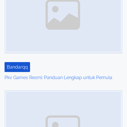
Bandarqq
Pkv Games Resmi: Panduan Lengkap untuk Pemula
Image Placeholder