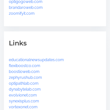
optigogoweb.com
brandaroweb.com
zoomifyit.com
Links
educationalnewsupdates.com
flexiboostco.com
boostioweb.com
zephyrushub.com
optipathlab.com
dynabytelab.com
evolvionet.com
synexisplus.com
vortexonet.com