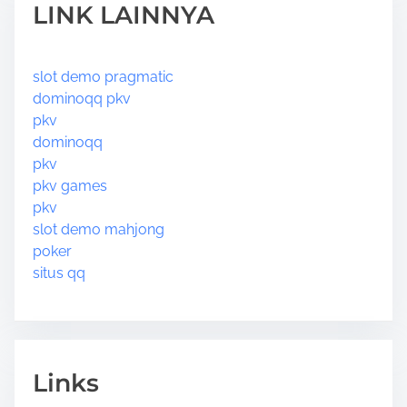
LINK LAINNYA
slot demo pragmatic
dominoqq pkv
pkv
dominoqq
pkv
pkv games
pkv
slot demo mahjong
poker
situs qq
Links