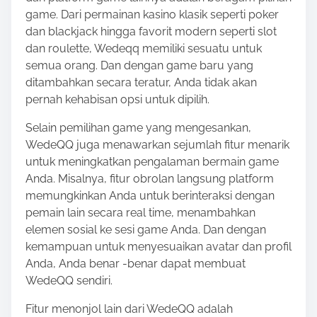
game. Dari permainan kasino klasik seperti poker
dan blackjack hingga favorit modern seperti slot
dan roulette, Wedeqq memiliki sesuatu untuk
semua orang. Dan dengan game baru yang
ditambahkan secara teratur, Anda tidak akan
pernah kehabisan opsi untuk dipilih.
Selain pemilihan game yang mengesankan,
WedeQQ juga menawarkan sejumlah fitur menarik
untuk meningkatkan pengalaman bermain game
Anda. Misalnya, fitur obrolan langsung platform
memungkinkan Anda untuk berinteraksi dengan
pemain lain secara real time, menambahkan
elemen sosial ke sesi game Anda. Dan dengan
kemampuan untuk menyesuaikan avatar dan profil
Anda, Anda benar -benar dapat membuat
WedeQQ sendiri.
Fitur menonjol lain dari WedeQQ adalah