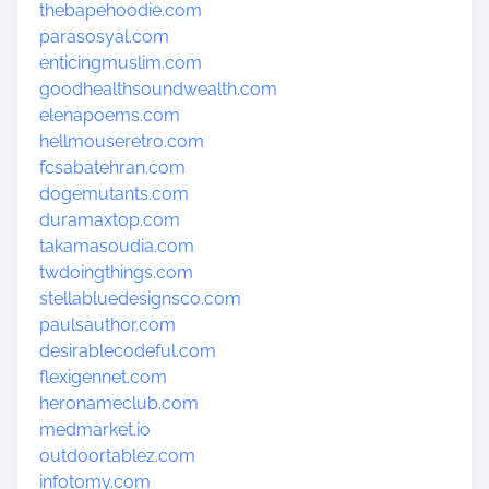
thebapehoodie.com
parasosyal.com
enticingmuslim.com
goodhealthsoundwealth.com
elenapoems.com
hellmouseretro.com
fcsabatehran.com
dogemutants.com
duramaxtop.com
takamasoudia.com
twdoingthings.com
stellabluedesignsco.com
paulsauthor.com
desirablecodeful.com
flexigennet.com
heronameclub.com
medmarket.io
outdoortablez.com
infotomy.com