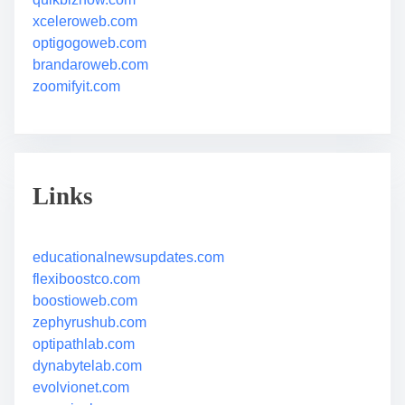
xceleroweb.com
optigogoweb.com
brandaroweb.com
zoomifyit.com
Links
educationalnewsupdates.com
flexiboostco.com
boostioweb.com
zephyrushub.com
optipathlab.com
dynabytelab.com
evolvionet.com