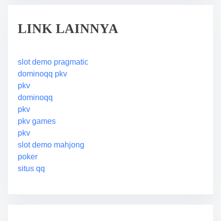
LINK LAINNYA
slot demo pragmatic
dominoqq pkv
pkv
dominoqq
pkv
pkv games
pkv
slot demo mahjong
poker
situs qq