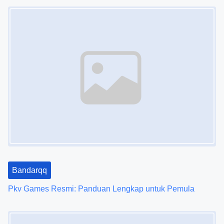
Image Placeholder
s
o
e
n
n
:
a
v
i
g
a
t
i
Bandarqq
o
Pkv Games Resmi: Panduan Lengkap untuk Pemula
n
Image Placeholder