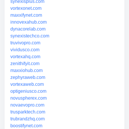
synexisplus.com
vortexonet.com
maxxifynet.com
innovexahub.com
dynacorelab.com
synexistechco.com
truvivopro.com
vividusco.com
vortexahq.com
zenithifyit.com
maxxiohub.com
zephyraweb.com
vortexaweb.com
optigeniusco.com
novuspherex.com
novaevopro.com
trusparktech.com
trubrandzhq.com
boostifynet.com