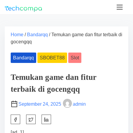
S
k
i
p
t
Home
/
Bandarqq
/ Temukan game dan fitur terbaik di
o
gocengqq
c
o
Bandarqq
SBOBET88
Slot
n
t
e
Temukan game dan fitur
n
terbaik di gocengqq
t
September 24, 2025
admin
S
h
a
[ad_1]