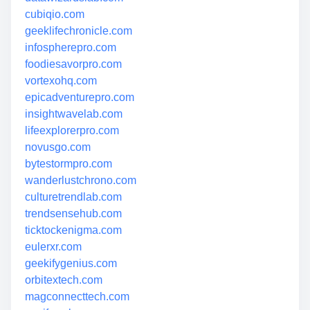
cubiqio.com
geeklifechronicle.com
infospherepro.com
foodiesavorpro.com
vortexohq.com
epicadventurepro.com
insightwavelab.com
lifeexplorerpro.com
novusgo.com
bytestormpro.com
wanderlustchrono.com
culturetrendlab.com
trendsensehub.com
ticktockenigma.com
eulerxr.com
geekifygenius.com
orbitextech.com
magconnecttech.com