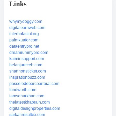
Links
whymydoggy.com
digitalearnweb.com
interbolaslot.org
palmkuafor.com
dataentrypro.net
dreamrummypro.com
kaiminsupport.com
belanjareceh.com
shannonsticker.com
insprationbuzz.com
passeiodebarcoarraial.com
fondworth.com
iamseharkhan.com
thelatestkhabrain.com
digitaldesignproperties.com
sarkariresultex.com