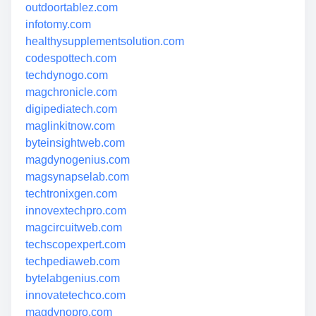
outdoortablez.com
infotomy.com
healthysupplementsolution.com
codespottech.com
techdynogo.com
magchronicle.com
digipediatech.com
maglinkitnow.com
byteinsightweb.com
magdynogenius.com
magsynapselab.com
techtronixgen.com
innovextechpro.com
magcircuitweb.com
techscopexpert.com
techpediaweb.com
bytelabgenius.com
innovatetechco.com
magdynopro.com