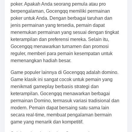
poker. Apakah Anda seorang pemula atau pro
berpengalaman, Gocengqq memiliki permainan
poker untuk Anda. Dengan berbagai taruhan dan
jenis permainan yang tersedia, pemain dapat
menemukan permainan yang sesuai dengan tingkat
keterampilan dan preferensi mereka. Selain itu,
Gocengqq menawarkan turnamen dan promosi
reguler, memberi para pemain kesempatan untuk
memenangkan hadiah besar.
Game populer lainnya di Gocengqq adalah domino.
Game klasik ini sangat cocok untuk pemain yang
menikmati gameplay berbasis strategi dan
keterampilan. Gocengqq menawarkan berbagai
permainan Domino, termasuk variasi tradisional dan
modern. Pemain dapat bersaing satu sama lain
secara real-time, membuat pengalaman bermain
game yang menarik dan kompetitif.