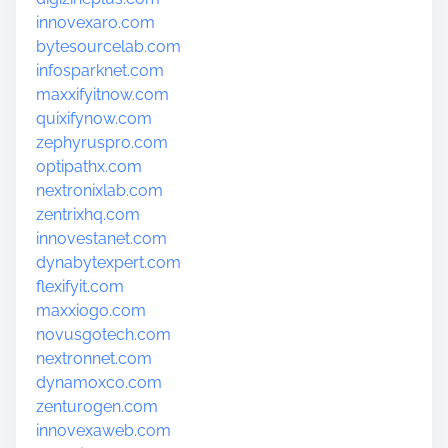
innovexaro.com
bytesourcelab.com
infosparknet.com
maxxifyitnow.com
quixifynow.com
zephyruspro.com
optipathx.com
nextronixlab.com
zentrixhq.com
innovestanet.com
dynabytexpert.com
flexifyit.com
maxxiogo.com
novusgotech.com
nextronnet.com
dynamoxco.com
zenturogen.com
innovexaweb.com