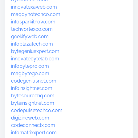
innovatexaweb.com
magdynotechco.com
infosparkitnow.com
techvortexco.com
geekifyweb.com
infoplazatech.com
bytegeniusxpert.com
innovatebytelab.com
infobytepro.com
magbytego.com
codegeniusnet.com
infoinsightnet.com
bytesourcehq.com
byteinsightnet.com
codepulsetechco.com
digizineweb.com
codeconnectx.com
infomatrixxpert.com