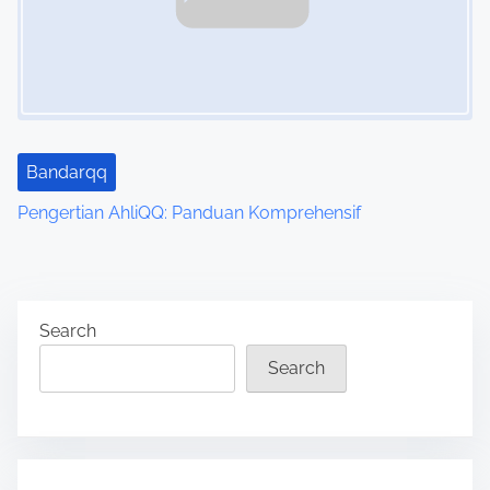
Bandarqq
Pengertian AhliQQ: Panduan Komprehensif
Search
Search