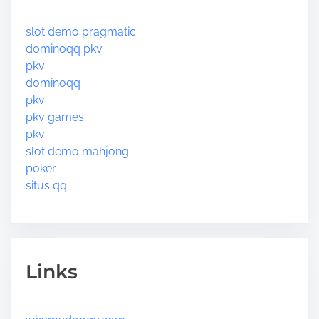
slot demo pragmatic
dominoqq pkv
pkv
dominoqq
pkv
pkv games
pkv
slot demo mahjong
poker
situs qq
Links