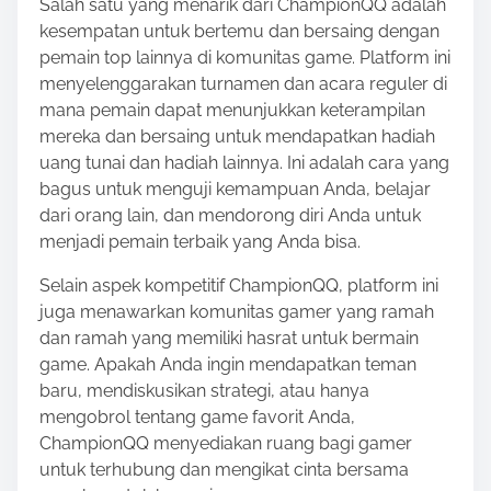
Salah satu yang menarik dari ChampionQQ adalah
kesempatan untuk bertemu dan bersaing dengan
pemain top lainnya di komunitas game. Platform ini
menyelenggarakan turnamen dan acara reguler di
mana pemain dapat menunjukkan keterampilan
mereka dan bersaing untuk mendapatkan hadiah
uang tunai dan hadiah lainnya. Ini adalah cara yang
bagus untuk menguji kemampuan Anda, belajar
dari orang lain, dan mendorong diri Anda untuk
menjadi pemain terbaik yang Anda bisa.
Selain aspek kompetitif ChampionQQ, platform ini
juga menawarkan komunitas gamer yang ramah
dan ramah yang memiliki hasrat untuk bermain
game. Apakah Anda ingin mendapatkan teman
baru, mendiskusikan strategi, atau hanya
mengobrol tentang game favorit Anda,
ChampionQQ menyediakan ruang bagi gamer
untuk terhubung dan mengikat cinta bersama