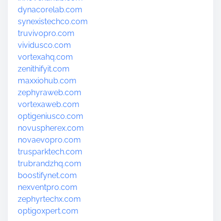
dynacorelab.com
synexistechco.com
truvivopro.com
vividusco.com
vortexahq.com
zenithifyit.com
maxxiohub.com
zephyraweb.com
vortexaweb.com
optigeniusco.com
novuspherex.com
novaevopro.com
trusparktech.com
trubrandzhq.com
boostifynet.com
nexventpro.com
zephyrtechx.com
optigoxpert.com