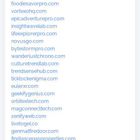
foodiesavorpro.com
vortexohq.com
epicadventurepro.com
insightwavelab.com
lifeexplorerpro.com
novusgo.com
bytestormpro.com
wanderlustchrono.com
culturetrendlab.com
trendsensehub.com
ticktockenigma.com
eulerxr.com
geekifygenius.com
orbitextech.com
magconnecttech.com
zenifyweb.com
livetogel.co
genmatfiredoor.com
findlascegasproperties.com