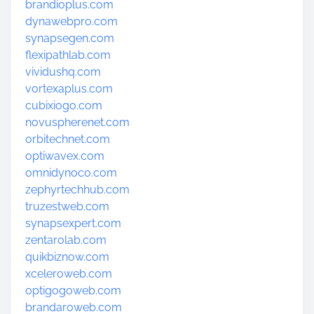
brandioplus.com
dynawebpro.com
synapsegen.com
flexipathlab.com
vividushq.com
vortexaplus.com
cubixiogo.com
novuspherenet.com
orbitechnet.com
optiwavex.com
omnidynoco.com
zephyrtechhub.com
truzestweb.com
synapsexpert.com
zentarolab.com
quikbiznow.com
xceleroweb.com
optigogoweb.com
brandaroweb.com