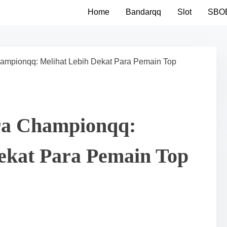
Home
Bandarqq
Slot
SBO
ampionqq: Melihat Lebih Dekat Para Pemain Top
ra Championqq:
ekat Para Pemain Top