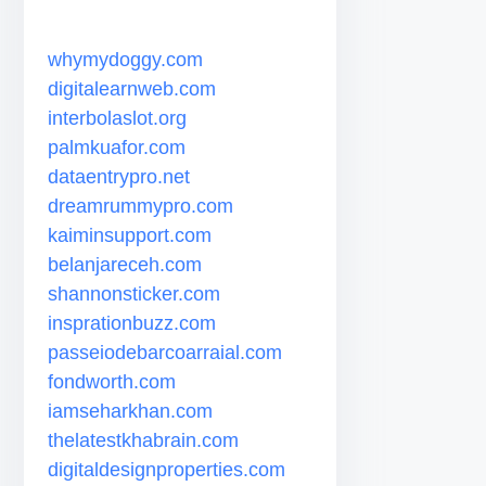
whymydoggy.com
digitalearnweb.com
interbolaslot.org
palmkuafor.com
dataentrypro.net
dreamrummypro.com
kaiminsupport.com
belanjareceh.com
shannonsticker.com
insprationbuzz.com
passeiodebarcoarraial.com
fondworth.com
iamseharkhan.com
thelatestkhabrain.com
digitaldesignproperties.com