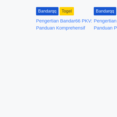
i
Bandarqq
Togel
Bandarqq
g
Pengertian Bandar66 PKV:
Pengertia
a
Panduan Komprehensif
Panduan P
t
i
o
n