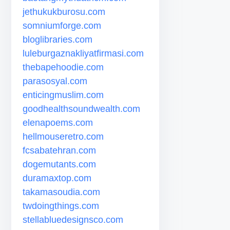
jethukukburosu.com
somniumforge.com
bloglibraries.com
luleburgaznakliyatfirmasi.com
thebapehoodie.com
parasosyal.com
enticingmuslim.com
goodhealthsoundwealth.com
elenapoems.com
hellmouseretro.com
fcsabatehran.com
dogemutants.com
duramaxtop.com
takamasoudia.com
twdoingthings.com
stellabluedesignsco.com