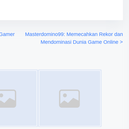
 Gamer
Masterdomino99: Memecahkan Rekor dan
Mendominasi Dunia Game Online
>
Image Placeholder