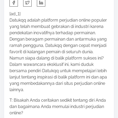
S
h
a
[ad_1]
r
Datukqq adalah platform perjudian online populer
e
yang telah membuat gebrakan di industri karena
t
pendekatan inovatifnya terhadap permainan.
h
Dengan beragam permainan dan antarmuka yang
i
ramah pengguna, Datukqq dengan cepat menjadi
s
favorit di kalangan pemain di seluruh dunia.
p
Namun siapa dalang di balik platform sukses ini?
o
Dalam wawancara eksklusif ini, kami duduk
s
bersama pendiri Datukqq untuk mempelajari lebih
t
lanjut tentang inspirasi di balik platform ini dan apa
o
yang membedakannya dari situs perjudian online
n
lainnya.
:
T: Bisakah Anda ceritakan sedikit tentang diri Anda
dan bagaimana Anda memulai industri perjudian
online?