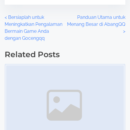
e
s
t
t
P
<
Bersiaplah untuk
h
r
Panduan Utama untuk
Meningkatkan Pengalaman
i
e
Menang Besar di AbangQQ
o
Bermain Game Anda
s
a
>
dengan Gocengqq
p
d
s
o
t
t
s
i
Related Posts
t
m
Image Placeholder
s
o
e
n
n
:
a
v
i
g