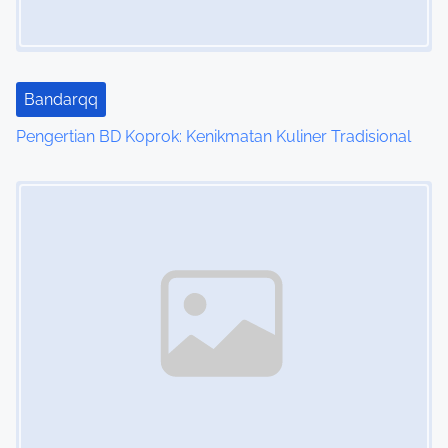
a
t
i
Bandarqq
o
Pengertian BD Koprok: Kenikmatan Kuliner Tradisional
n
Image Placeholder