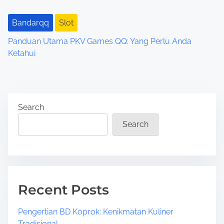
Bandarqq
Slot
Panduan Utama PKV Games QQ: Yang Perlu Anda
Ketahui
Search
Search
Recent Posts
Pengertian BD Koprok: Kenikmatan Kuliner
Tradisional