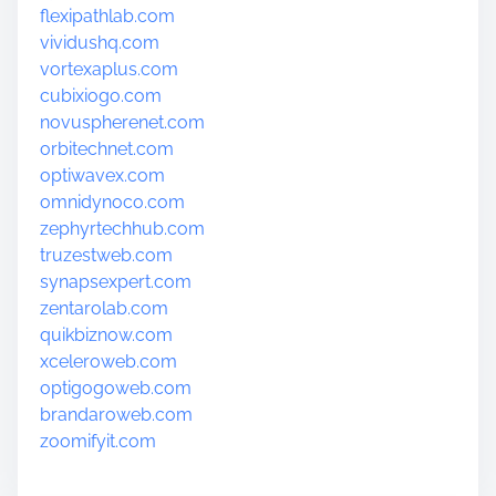
flexipathlab.com
vividushq.com
vortexaplus.com
cubixiogo.com
novuspherenet.com
orbitechnet.com
optiwavex.com
omnidynoco.com
zephyrtechhub.com
truzestweb.com
synapsexpert.com
zentarolab.com
quikbiznow.com
xceleroweb.com
optigogoweb.com
brandaroweb.com
zoomifyit.com