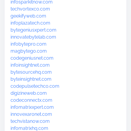
infosparkitnow.com
techvortexco.com
geekifyweb.com
infoplazatech.com
bytegeniusxpert.com
innovatebytelab.com
infobytepro.com
magbytego.com
codegeniusnet.com
infoinsightnet.com
bytesourcehq.com
byteinsightnet.com
codepulsetechco.com
digizineweb.com
codeconnectx.com
infomatrixxpert.com
innovexaronet.com
techvistanow.com
infomatrixhq.com