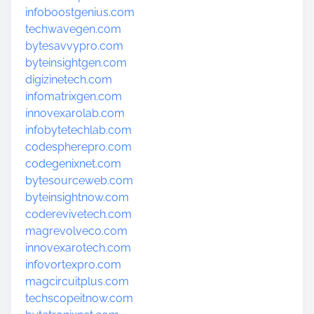
infoboostgenius.com
techwavegen.com
bytesavvypro.com
byteinsightgen.com
digizinetech.com
infomatrixgen.com
innovexarolab.com
infobytetechlab.com
codespherepro.com
codegenixnet.com
bytesourceweb.com
byteinsightnow.com
coderevivetech.com
magrevolveco.com
innovexarotech.com
infovortexpro.com
magcircuitplus.com
techscopeitnow.com