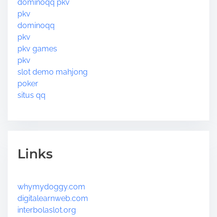
dominoqq pkv
pkv
dominoqq
pkv
pkv games
pkv
slot demo mahjong
poker
situs qq
Links
whymydoggy.com
digitalearnweb.com
interbolaslot.org