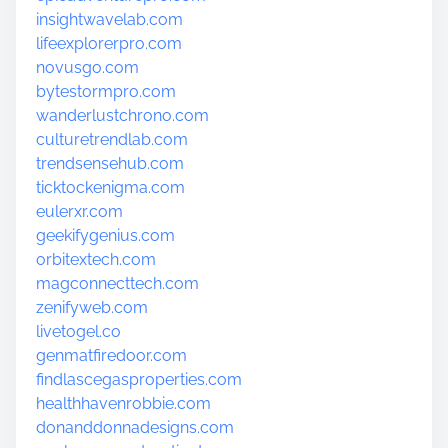
insightwavelab.com
lifeexplorerpro.com
novusgo.com
bytestormpro.com
wanderlustchrono.com
culturetrendlab.com
trendsensehub.com
ticktockenigma.com
eulerxr.com
geekifygenius.com
orbitextech.com
magconnecttech.com
zenifyweb.com
livetogel.co
genmatfiredoor.com
findlascegasproperties.com
healthhavenrobbie.com
donanddonnadesigns.com