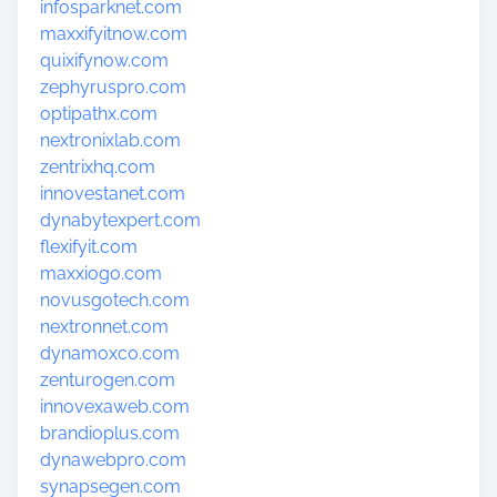
infosparknet.com
maxxifyitnow.com
quixifynow.com
zephyruspro.com
optipathx.com
nextronixlab.com
zentrixhq.com
innovestanet.com
dynabytexpert.com
flexifyit.com
maxxiogo.com
novusgotech.com
nextronnet.com
dynamoxco.com
zenturogen.com
innovexaweb.com
brandioplus.com
dynawebpro.com
synapsegen.com