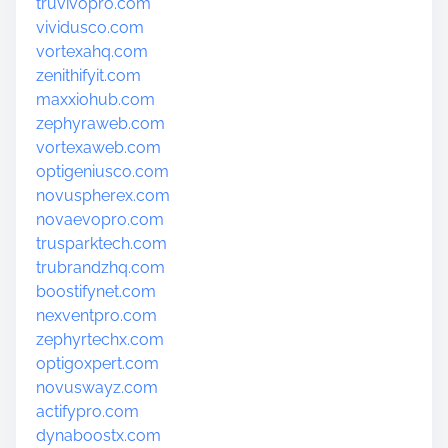
truvivopro.com
vividusco.com
vortexahq.com
zenithifyit.com
maxxiohub.com
zephyraweb.com
vortexaweb.com
optigeniusco.com
novuspherex.com
novaevopro.com
trusparktech.com
trubrandzhq.com
boostifynet.com
nexventpro.com
zephyrtechx.com
optigoxpert.com
novuswayz.com
actifypro.com
dynaboostx.com