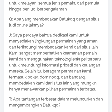
untuk melayani semua jenis pemain, dari pemula
hingga penjudi berpengalaman.
Q: Apa yang membedakan Datukqq dengan situs
judi online lainnya?
J: Saya percaya bahwa dedikasi kami untuk
menyediakan lingkungan permainan yang aman
dan terlindungi membedakan kami dari situs lain.
Kami sangat memperhatikan keamanan pemain
kami dan menggunakan teknologi enkripsi terbaru
untuk melindungi informasi pribadi dan keuangan
mereka. Selain itu, beragam permainan kami,
termasuk poker, dominoqq, dan bandarq,
membedakan kami dari situs lain yang mungkin
hanya menawarkan pilihan permainan terbatas.
T: Apa tantangan terbesar dalam meluncurkan dan
mengembangkan Datukqq?