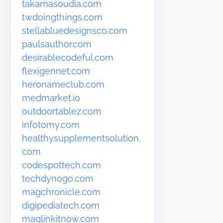
takamasoudia.com
twdoingthings.com
stellabluedesignsco.com
paulsauthor.com
desirablecodeful.com
flexigennet.com
heronameclub.com
medmarket.io
outdoortablez.com
infotomy.com
healthysupplementsolution.
com
codespottech.com
techdynogo.com
magchronicle.com
digipediatech.com
maglinkitnow.com