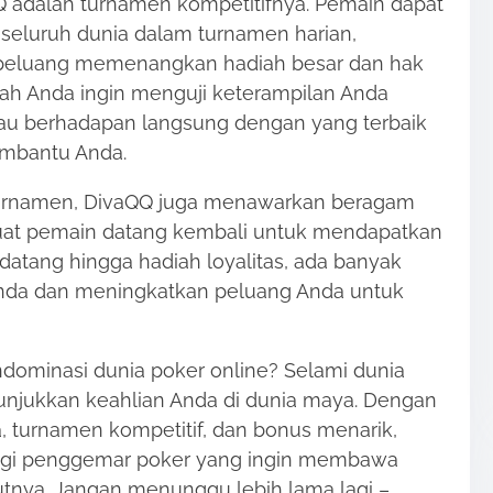
QQ adalah turnamen kompetitifnya. Pemain dapat
 seluruh dunia dalam turnamen harian,
 peluang memenangkan hadiah besar dan hak
ah Anda ingin menguji keterampilan Anda
au berhadapan langsung dengan yang terbaik
embantu Anda.
turnamen, DivaQQ juga menawarkan beragam
at pemain datang kembali untuk mendapatkan
datang hingga hadiah loyalitas, ada banyak
nda dan meningkatkan peluang Anda untuk
dominasi dunia poker online? Selami dunia
nunjukkan keahlian Anda di dunia maya. Dengan
turnamen kompetitif, dan bonus menarik,
agi penggemar poker yang ingin membawa
utnya. Jangan menunggu lebih lama lagi –