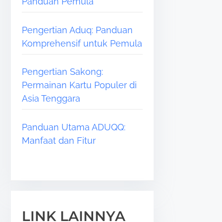
Panduan Pemula
Pengertian Aduq: Panduan
Komprehensif untuk Pemula
Pengertian Sakong:
Permainan Kartu Populer di
Asia Tenggara
Panduan Utama ADUQQ:
Manfaat dan Fitur
LINK LAINNYA