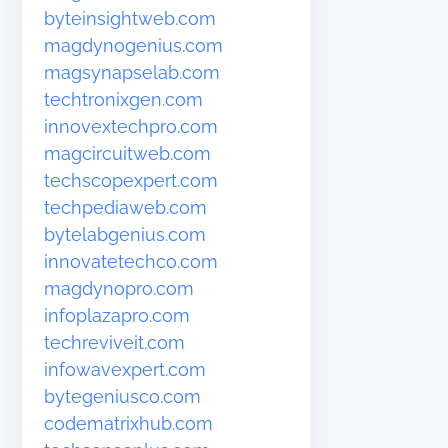
byteinsightweb.com
magdynogenius.com
magsynapselab.com
techtronixgen.com
innovextechpro.com
magcircuitweb.com
techscopexpert.com
techpediaweb.com
bytelabgenius.com
innovatetechco.com
magdynopro.com
infoplazapro.com
techreviveit.com
infowavexpert.com
bytegeniusco.com
codematrixhub.com