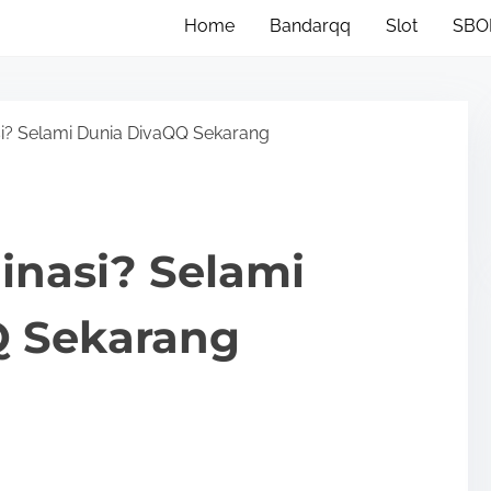
Home
Bandarqq
Slot
SBO
? Selami Dunia DivaQQ Sekarang
nasi? Selami
Q Sekarang