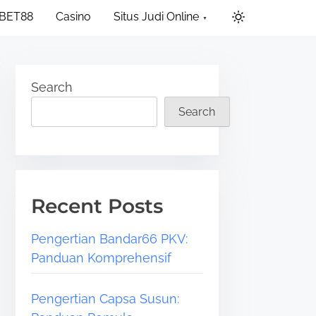
BET88
Casino
Situs Judi Online
Search
Search
Recent Posts
Pengertian Bandar66 PKV:
Panduan Komprehensif
Pengertian Capsa Susun: