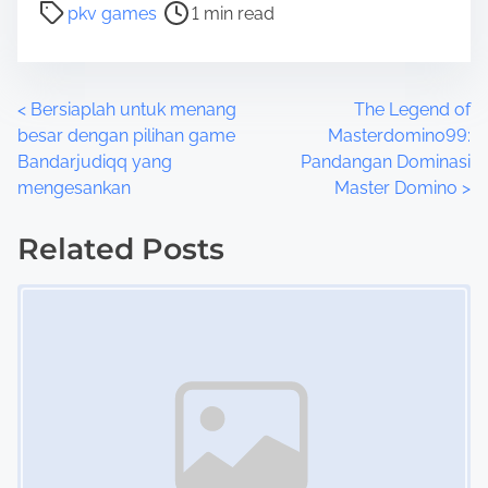
a
P
pkv games
1 min read
r
o
e
s
t
t
P
<
Bersiaplah untuk menang
h
r
The Legend of
besar dengan pilihan game
i
e
Masterdomino99:
o
Bandarjudiqq yang
s
a
Pandangan Dominasi
mengesankan
p
d
Master Domino
>
s
o
t
t
s
i
Related Posts
t
m
Image Placeholder
s
o
e
n
n
:
a
v
i