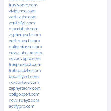
truvivopro.com
vividusco.com
vortexahq.com
zenithifyit.com
maxxiohub.com
zephyraweb.com
vortexaweb.com
optigeniusco.com
novuspherex.com
novaevopro.com
trusparktech.com
trubrandzhq.com
boostifynet.com
nexventpro.com
zephyrtechx.com
optigoxpert.com
novuswayz.com
actifypro.com