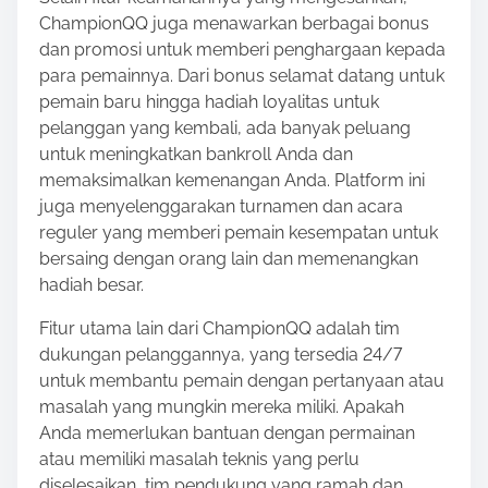
ChampionQQ juga menawarkan berbagai bonus
dan promosi untuk memberi penghargaan kepada
para pemainnya. Dari bonus selamat datang untuk
pemain baru hingga hadiah loyalitas untuk
pelanggan yang kembali, ada banyak peluang
untuk meningkatkan bankroll Anda dan
memaksimalkan kemenangan Anda. Platform ini
juga menyelenggarakan turnamen dan acara
reguler yang memberi pemain kesempatan untuk
bersaing dengan orang lain dan memenangkan
hadiah besar.
Fitur utama lain dari ChampionQQ adalah tim
dukungan pelanggannya, yang tersedia 24/7
untuk membantu pemain dengan pertanyaan atau
masalah yang mungkin mereka miliki. Apakah
Anda memerlukan bantuan dengan permainan
atau memiliki masalah teknis yang perlu
diselesaikan, tim pendukung yang ramah dan