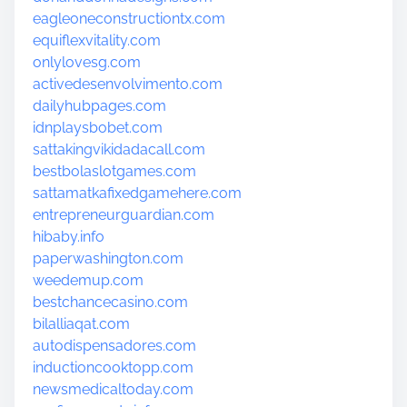
eagleoneconstructiontx.com
equiflexvitality.com
onlylovesg.com
activedesenvolvimento.com
dailyhubpages.com
idnplaysbobet.com
sattakingvikidadacall.com
bestbolaslotgames.com
sattamatkafixedgamehere.com
entrepreneurguardian.com
hibaby.info
paperwashington.com
weedemup.com
bestchancecasino.com
bilalliaqat.com
autodispensadores.com
inductioncooktopp.com
newsmedicaltoday.com