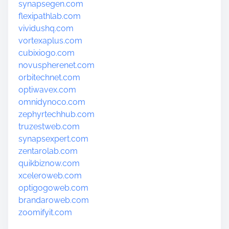
synapsegen.com
flexipathlab.com
vividushq.com
vortexaplus.com
cubixiogo.com
novuspherenet.com
orbitechnet.com
optiwavex.com
omnidynoco.com
zephyrtechhub.com
truzestweb.com
synapsexpert.com
zentarolab.com
quikbiznow.com
xceleroweb.com
optigogoweb.com
brandaroweb.com
zoomifyit.com