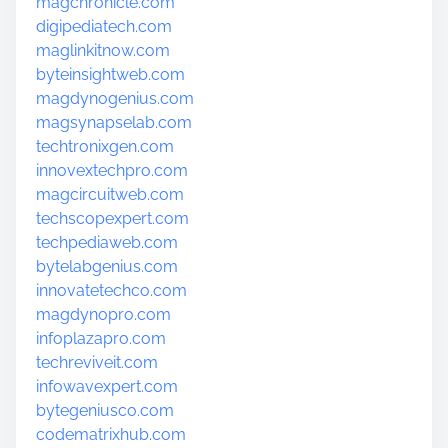
magchronicle.com
digipediatech.com
maglinkitnow.com
byteinsightweb.com
magdynogenius.com
magsynapselab.com
techtronixgen.com
innovextechpro.com
magcircuitweb.com
techscopexpert.com
techpediaweb.com
bytelabgenius.com
innovatetechco.com
magdynopro.com
infoplazapro.com
techreviveit.com
infowavexpert.com
bytegeniusco.com
codematrixhub.com