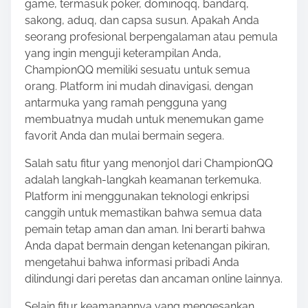
game, termasuk poker, dominoqq, bandarq,
sakong, aduq, dan capsa susun. Apakah Anda
seorang profesional berpengalaman atau pemula
yang ingin menguji keterampilan Anda,
ChampionQQ memiliki sesuatu untuk semua
orang. Platform ini mudah dinavigasi, dengan
antarmuka yang ramah pengguna yang
membuatnya mudah untuk menemukan game
favorit Anda dan mulai bermain segera.
Salah satu fitur yang menonjol dari ChampionQQ
adalah langkah-langkah keamanan terkemuka.
Platform ini menggunakan teknologi enkripsi
canggih untuk memastikan bahwa semua data
pemain tetap aman dan aman. Ini berarti bahwa
Anda dapat bermain dengan ketenangan pikiran,
mengetahui bahwa informasi pribadi Anda
dilindungi dari peretas dan ancaman online lainnya.
Selain fitur keamanannya yang mengesankan,