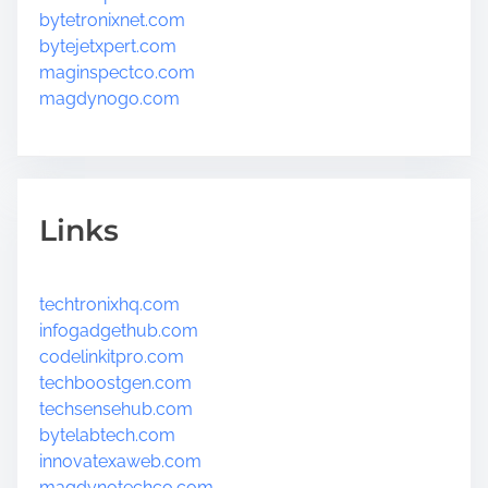
bytetronixnet.com
bytejetxpert.com
maginspectco.com
magdynogo.com
Links
techtronixhq.com
infogadgethub.com
codelinkitpro.com
techboostgen.com
techsensehub.com
bytelabtech.com
innovatexaweb.com
magdynotechco.com