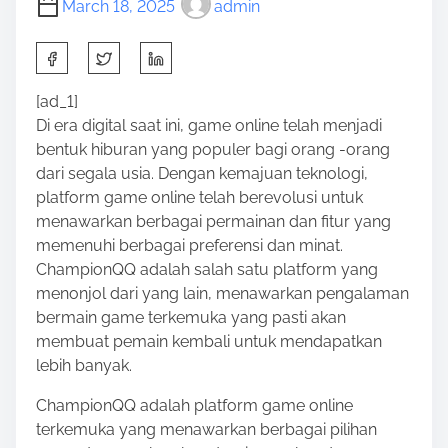
March 18, 2025
admin
S
h
a
[ad_1]
r
Di era digital saat ini, game online telah menjadi
e
bentuk hiburan yang populer bagi orang -orang
t
dari segala usia. Dengan kemajuan teknologi,
h
platform game online telah berevolusi untuk
i
menawarkan berbagai permainan dan fitur yang
s
memenuhi berbagai preferensi dan minat.
p
ChampionQQ adalah salah satu platform yang
o
menonjol dari yang lain, menawarkan pengalaman
s
bermain game terkemuka yang pasti akan
t
membuat pemain kembali untuk mendapatkan
o
lebih banyak.
n
ChampionQQ adalah platform game online
:
terkemuka yang menawarkan berbagai pilihan