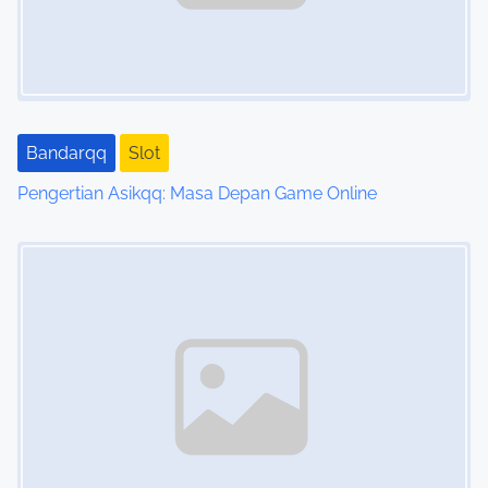
g
a
t
i
Bandarqq
Slot
o
Pengertian Asikqq: Masa Depan Game Online
n
Image Placeholder