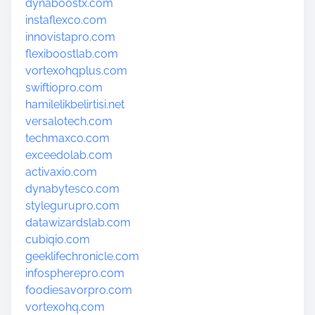
dynaboostx.com
instaflexco.com
innovistapro.com
flexiboostlab.com
vortexohqplus.com
swiftiopro.com
hamilelikbelirtisi.net
versalotech.com
techmaxco.com
exceedolab.com
activaxio.com
dynabytesco.com
stylegurupro.com
datawizardslab.com
cubiqio.com
geeklifechronicle.com
infospherepro.com
foodiesavorpro.com
vortexohq.com