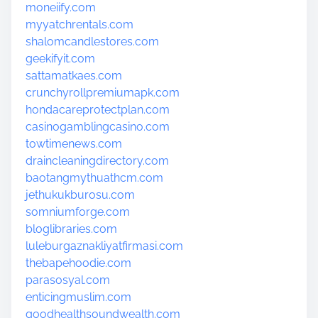
moneiify.com
myyatchrentals.com
shalomcandlestores.com
geekifyit.com
sattamatkaes.com
crunchyrollpremiumapk.com
hondacareprotectplan.com
casinogamblingcasino.com
towtimenews.com
draincleaningdirectory.com
baotangmythuathcm.com
jethukukburosu.com
somniumforge.com
bloglibraries.com
luleburgaznakliyatfirmasi.com
thebapehoodie.com
parasosyal.com
enticingmuslim.com
goodhealthsoundwealth.com