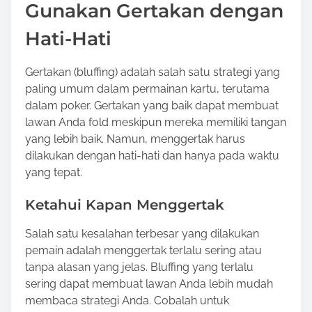
Gunakan Gertakan dengan
Hati-Hati
Gertakan (bluffing) adalah salah satu strategi yang
paling umum dalam permainan kartu, terutama
dalam poker. Gertakan yang baik dapat membuat
lawan Anda fold meskipun mereka memiliki tangan
yang lebih baik. Namun, menggertak harus
dilakukan dengan hati-hati dan hanya pada waktu
yang tepat.
Ketahui Kapan Menggertak
Salah satu kesalahan terbesar yang dilakukan
pemain adalah menggertak terlalu sering atau
tanpa alasan yang jelas. Bluffing yang terlalu
sering dapat membuat lawan Anda lebih mudah
membaca strategi Anda. Cobalah untuk