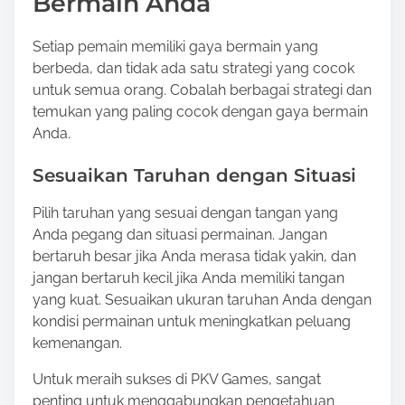
Bermain Anda
Setiap pemain memiliki gaya bermain yang
berbeda, dan tidak ada satu strategi yang cocok
untuk semua orang. Cobalah berbagai strategi dan
temukan yang paling cocok dengan gaya bermain
Anda.
Sesuaikan Taruhan dengan Situasi
Pilih taruhan yang sesuai dengan tangan yang
Anda pegang dan situasi permainan. Jangan
bertaruh besar jika Anda merasa tidak yakin, dan
jangan bertaruh kecil jika Anda memiliki tangan
yang kuat. Sesuaikan ukuran taruhan Anda dengan
kondisi permainan untuk meningkatkan peluang
kemenangan.
Untuk meraih sukses di PKV Games, sangat
penting untuk menggabungkan pengetahuan