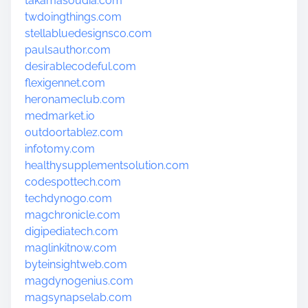
takamasoudia.com
twdoingthings.com
stellabluedesignsco.com
paulsauthor.com
desirablecodeful.com
flexigennet.com
heronameclub.com
medmarket.io
outdoortablez.com
infotomy.com
healthysupplementsolution.com
codespottech.com
techdynogo.com
magchronicle.com
digipediatech.com
maglinkitnow.com
byteinsightweb.com
magdynogenius.com
magsynapselab.com