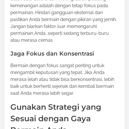
kemenangan adalah dengan tetap fokus pada
permainan. Hindari gangguan eksternal dan
pastikan Anda bermain dengan pikiran yang jernih.
Jangan biarkan faktor luar memengaruhi
permainan Anda, seperti sedang terburu-buru
atau merasa cemas.
Jaga Fokus dan Konsentrasi
Bermain dengan fokus sangat penting untuk
mengambil keputusan yang tepat. Jika Anda
merasa lelah atau tidak bisa berkonsentrasi, lebih
baik untuk berhenti sejenak dan kembali bermain
saat Anda merasa lebih segar.
Gunakan Strategi yang
Sesuai dengan Gaya