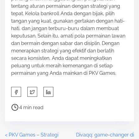
tentang aturan permainan dengan strategi yang
tepat. Kelola bankroll Anda dengan bijak, pilih
tangan yang kuat, gunakan gertakan dengan hati-
hati, dan jangan terburu-buru dalam membuat
keputusan. Selain itu, amati pola permainan lawan
dan bermain dengan sabar dan disiplin. Dengan
menerapkan strategi yang efektif dan berlatih
secara konsisten, Anda dapat meningkatkan
peluang untuk meraih kemenangan di setiap
permainan yang Anda mainkan di PKV Games.
S
h
a
P
4 min read
r
o
e
s
t
t
P
<
PKV Games – Strategi
h
r
Divaqq: game-changer di