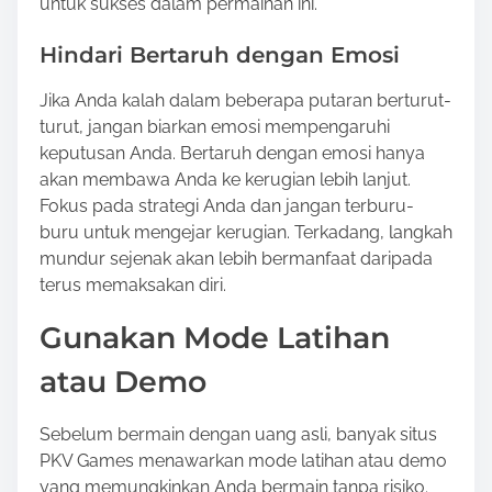
untuk sukses dalam permainan ini.
Hindari Bertaruh dengan Emosi
Jika Anda kalah dalam beberapa putaran berturut-
turut, jangan biarkan emosi mempengaruhi
keputusan Anda. Bertaruh dengan emosi hanya
akan membawa Anda ke kerugian lebih lanjut.
Fokus pada strategi Anda dan jangan terburu-
buru untuk mengejar kerugian. Terkadang, langkah
mundur sejenak akan lebih bermanfaat daripada
terus memaksakan diri.
Gunakan Mode Latihan
atau Demo
Sebelum bermain dengan uang asli, banyak situs
PKV Games menawarkan mode latihan atau demo
yang memungkinkan Anda bermain tanpa risiko.