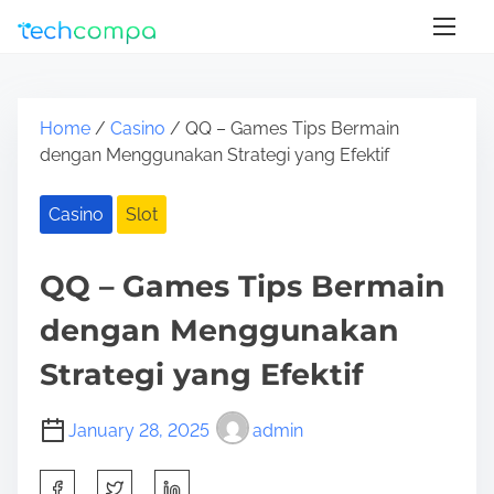
S
k
i
p
t
Home
/
Casino
/ QQ – Games Tips Bermain
o
dengan Menggunakan Strategi yang Efektif
c
o
Casino
Slot
n
t
e
QQ – Games Tips Bermain
n
dengan Menggunakan
t
Strategi yang Efektif
January 28, 2025
admin
S