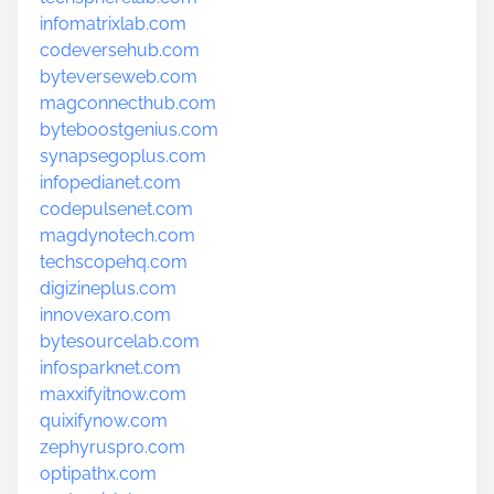
infomatrixlab.com
codeversehub.com
byteverseweb.com
magconnecthub.com
byteboostgenius.com
synapsegoplus.com
infopedianet.com
codepulsenet.com
magdynotech.com
techscopehq.com
digizineplus.com
innovexaro.com
bytesourcelab.com
infosparknet.com
maxxifyitnow.com
quixifynow.com
zephyruspro.com
optipathx.com