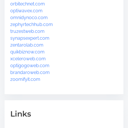
orbitechnet.com
optiwavex.com
omnidynoco.com
zephyrtechhub.com
truzestweb.com
synapsexpert.com
zentarolab.com
quikbiznow.com
xceleroweb.com
optigogoweb.com
brandaroweb.com
zoomifyit.com
Links