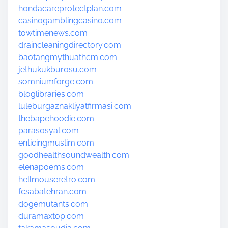
hondacareprotectplan.com
casinogamblingcasino.com
towtimenews.com
draincleaningdirectory.com
baotangmythuathcm.com
jethukukburosu.com
somniumforge.com
bloglibraries.com
luleburgaznakliyatfirmasi.com
thebapehoodie.com
parasosyal.com
enticingmuslim.com
goodhealthsoundwealth.com
elenapoems.com
hellmouseretro.com
fcsabatehran.com
dogemutants.com
duramaxtop.com