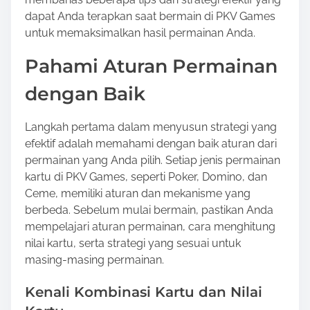
dapat Anda terapkan saat bermain di PKV Games
untuk memaksimalkan hasil permainan Anda.
Pahami Aturan Permainan
dengan Baik
Langkah pertama dalam menyusun strategi yang
efektif adalah memahami dengan baik aturan dari
permainan yang Anda pilih. Setiap jenis permainan
kartu di PKV Games, seperti Poker, Domino, dan
Ceme, memiliki aturan dan mekanisme yang
berbeda. Sebelum mulai bermain, pastikan Anda
mempelajari aturan permainan, cara menghitung
nilai kartu, serta strategi yang sesuai untuk
masing-masing permainan.
Kenali Kombinasi Kartu dan Nilai