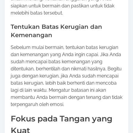
siapkan untuk bermain dan pastikan untuk tidak
melebihi batas tersebut.
Tentukan Batas Kerugian dan
Kemenangan
Sebelum mulai bermain, tentukan batas kerugian
dan kemenangan yang Anda ingin capai. Jika Anda
sudah mencapai batas kemenangan yang
ditentukan, berhentilah dan nikmati hasilnya. Begitu
juga dengan kerugian, jika Anda sudah mencapai
batas kerugian, lebih baik berhenti dan mencoba
lagi di lain waktu. Mengatur batasan ini akan
membantu Anda bermain dengan tenang dan tidak
terpengaruh oleh emosi.
Fokus pada Tangan yang
Kuat