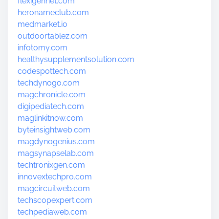
flexigennet.com
heronameclub.com
medmarket.io
outdoortablez.com
infotomy.com
healthysupplementsolution.com
codespottech.com
techdynogo.com
magchronicle.com
digipediatech.com
maglinkitnow.com
byteinsightweb.com
magdynogenius.com
magsynapselab.com
techtronixgen.com
innovextechpro.com
magcircuitweb.com
techscopexpert.com
techpediaweb.com