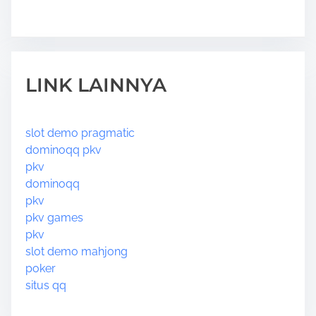
LINK LAINNYA
slot demo pragmatic
dominoqq pkv
pkv
dominoqq
pkv
pkv games
pkv
slot demo mahjong
poker
situs qq