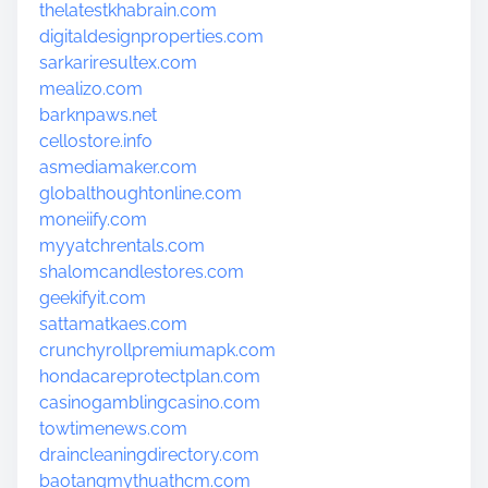
thelatestkhabrain.com
digitaldesignproperties.com
sarkariresultex.com
mealizo.com
barknpaws.net
cellostore.info
asmediamaker.com
globalthoughtonline.com
moneiify.com
myyatchrentals.com
shalomcandlestores.com
geekifyit.com
sattamatkaes.com
crunchyrollpremiumapk.com
hondacareprotectplan.com
casinogamblingcasino.com
towtimenews.com
draincleaningdirectory.com
baotangmythuathcm.com