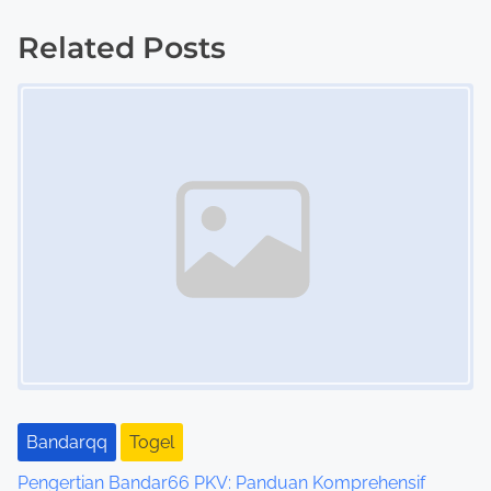
p
d
s
o
t
Related Posts
t
s
i
Image Placeholder
t
m
s
o
e
n
n
:
a
v
i
g
a
t
Bandarqq
Togel
i
Pengertian Bandar66 PKV: Panduan Komprehensif