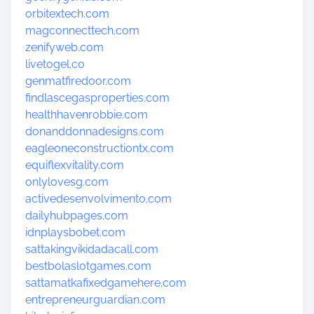
orbitextech.com
magconnecttech.com
zenifyweb.com
livetogel.co
genmatfiredoor.com
findlascegasproperties.com
healthhavenrobbie.com
donanddonnadesigns.com
eagleoneconstructiontx.com
equiflexvitality.com
onlylovesg.com
activedesenvolvimento.com
dailyhubpages.com
idnplaysbobet.com
sattakingvikidadacall.com
bestbolaslotgames.com
sattamatkafixedgamehere.com
entrepreneurguardian.com