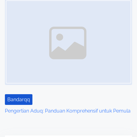
Bandarqq
Pengertian Aduq: Panduan Komprehensif untuk Pemula