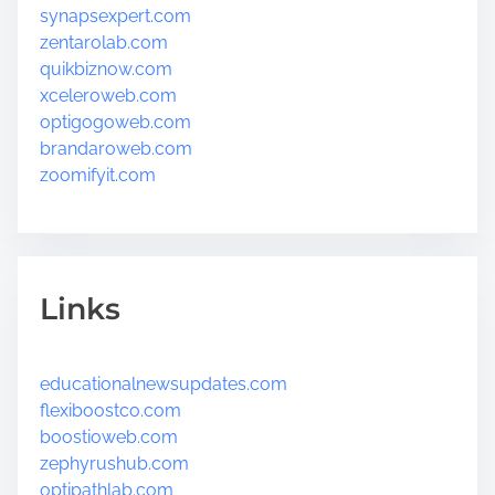
synapsexpert.com
zentarolab.com
quikbiznow.com
xceleroweb.com
optigogoweb.com
brandaroweb.com
zoomifyit.com
Links
educationalnewsupdates.com
flexiboostco.com
boostioweb.com
zephyrushub.com
optipathlab.com