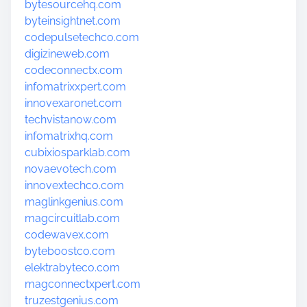
bytesourcehq.com
byteinsightnet.com
codepulsetechco.com
digizineweb.com
codeconnectx.com
infomatrixxpert.com
innovexaronet.com
techvistanow.com
infomatrixhq.com
cubixiosparklab.com
novaevotech.com
innovextechco.com
maglinkgenius.com
magcircuitlab.com
codewavex.com
byteboostco.com
elektrabyteco.com
magconnectxpert.com
truzestgenius.com