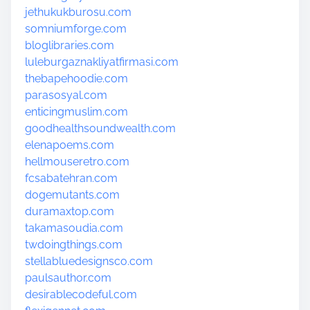
jethukukburosu.com
somniumforge.com
bloglibraries.com
luleburgaznakliyatfirmasi.com
thebapehoodie.com
parasosyal.com
enticingmuslim.com
goodhealthsoundwealth.com
elenapoems.com
hellmouseretro.com
fcsabatehran.com
dogemutants.com
duramaxtop.com
takamasoudia.com
twdoingthings.com
stellabluedesignsco.com
paulsauthor.com
desirablecodeful.com