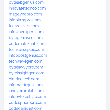
bytelabgenius.com
innovatetechco.com
magdynopro.com
infoplazapro.com
techreviveit.com
infowavexpert.com
bytegeniusco.com
codematrixhub.com
techsenseplus.com
infoboostgenius.com
techwavegen.com
bytesavvypro.com
byteinsightgen.com
digizinetech.com
infomatrixgen.com
innovexarolab.com
infobytetechlab.com
codespherepro.com
codegenixnet.com