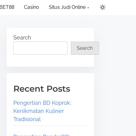
BET88
Casino
Situs Judi Online
Search
Search
Recent Posts
Pengertian BD Koprok:
Kenikmatan Kuliner
Tradisional