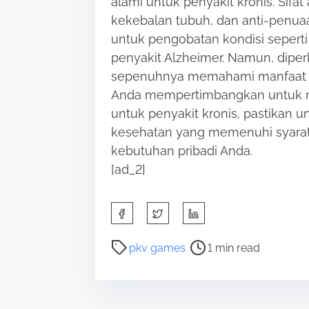
alami untuk penyakit kronis. Sifat
kekebalan tubuh, dan anti-penu
untuk pengobatan kondisi seperti 
penyakit Alzheimer. Namun, diper
sepenuhnya memahami manfaat he
Anda mempertimbangkan untuk 
untuk penyakit kronis, pastikan 
kesehatan yang memenuhi syarat
kebutuhan pribadi Anda.
[ad_2]
S
h
a
P
pkv games
1 min read
r
o
e
s
t
t
h
r