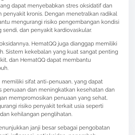
 yang dapat menyebabkan stres oksidatif dan
 penyakit kronis. Dengan menetralkan radikal
ntu mengurangi risiko pengembangan kondisi
 sendi, dan penyakit kardiovaskular.
ntioksidannya, HematQQ juga dianggap memiliki
h. Sistem kekebalan yang kuat sangat penting
akit, dan HematQQ dapat membantu
uh.
i memiliki sifat anti-penuaan, yang dapat
 penuaan dan meningkatkan kesehatan dan
engan mempromosikan penuaan yang sehat,
gi risiko penyakit terkait usia seperti
 dan kehilangan penglihatan.
nunjukkan janji besar sebagai pengobatan