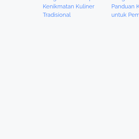
Kenikmatan Kuliner
Panduan 
t
Tradisional
untuk Pe
i
o
n