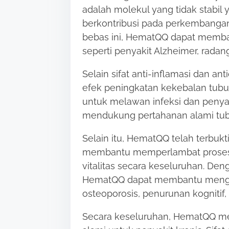
adalah molekul yang tidak stabil
berkontribusi pada perkembangan
bebas ini, HematQQ dapat memba
seperti penyakit Alzheimer, radang
Selain sifat anti-inflamasi dan a
efek peningkatan kekebalan tubu
untuk melawan infeksi dan peny
mendukung pertahanan alami tub
Selain itu, HematQQ telah terbukt
membantu memperlambat proses
vitalitas secara keseluruhan. D
HematQQ dapat membantu menguran
osteoporosis, penurunan kognitif,
Secara keseluruhan, HematQQ me