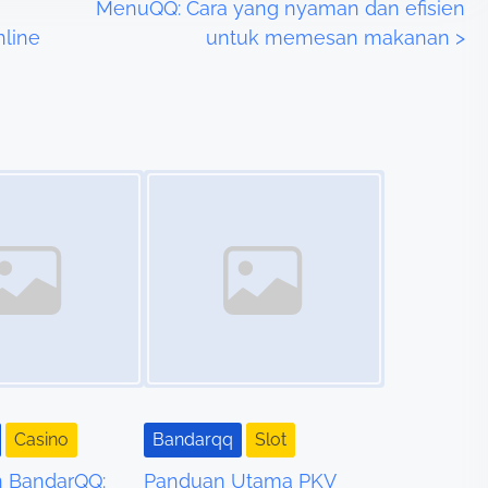
MenuQQ: Cara yang nyaman dan efisien
line
untuk memesan makanan
>
Image Placeholder
Casino
Bandarqq
Slot
n BandarQQ:
Panduan Utama PKV