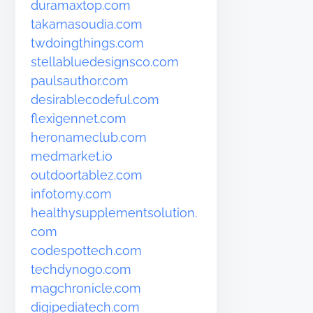
duramaxtop.com
takamasoudia.com
twdoingthings.com
stellabluedesignsco.com
paulsauthor.com
desirablecodeful.com
flexigennet.com
heronameclub.com
medmarket.io
outdoortablez.com
infotomy.com
healthysupplementsolution.
com
codespottech.com
techdynogo.com
magchronicle.com
digipediatech.com