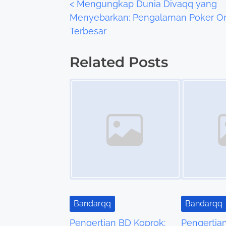
P
<
Mengungkap Dunia Divaqq yang
i
e
Menyebarkan: Pengalaman Poker On
s
a
o
Terbesar
p
d
s
o
t
Related Posts
s
i
t
t
m
Image Placeholder
Image Placeholder
o
e
s
n
:
n
a
v
i
g
Bandarqq
Bandarqq
a
Pengertian BD Koprok:
Pengertia