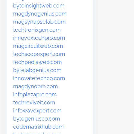
byteinsightweb.com
magdynogenius.com
magsynapselab.com
techtronixgen.com
innovextechpro.com
magcircuitweb.com
techscopexpert.com
techpediaweb.com
bytelabgenius.com
innovatetechco.com
magdynopro.com
infoplazapro.com
techreviveit.com
infowavexpert.com
bytegeniusco.com
codematrixhub.com