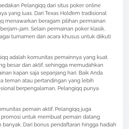
edakan Pelangiqq dari situs poker online
ya yang luas. Dari Texas Hold’em tradisional
qq menawarkan beragam pilihan permainan
erjam-jam. Selain permainan poker klasik,
gai turnamen dan acara khusus untuk diikuti
ngiqq adalah komunitas pemainnya yang kuat.
yang besar dan aktif, sehingga memudahkan
an kapan saja sepanjang hari. Baik Anda
a teman atau pertandingan yang lebih
sional berpengalaman, Pelangiqq punya
munitas pemain aktif, Pelangiqq juga
 promosi untuk membuat pemain datang
 banyak. Dari bonus pendaftaran hingga hadiah