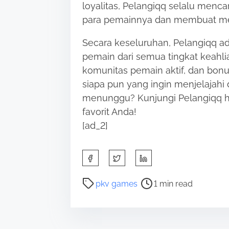
loyalitas, Pelangiqq selalu men
para pemainnya dan membuat mere
Secara keseluruhan, Pelangiqq ada
pemain dari semua tingkat keahl
komunitas pemain aktif, dan bonu
siapa pun yang ingin menjelajahi
menunggu? Kunjungi Pelangiqq ha
favorit Anda!
[ad_2]
S
h
a
P
pkv games
1 min read
r
o
e
s
t
t
h
r