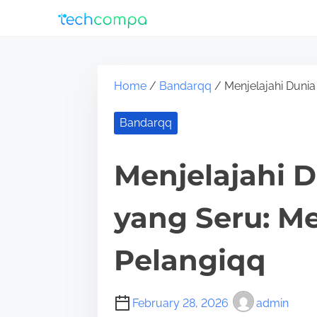
S
k
i
p
t
Home
/
Bandarqq
/ Menjelajahi Dunia
o
c
Bandarqq
o
n
Menjelajahi D
t
e
yang Seru: Me
n
t
Pelangiqq
February 28, 2026
admin