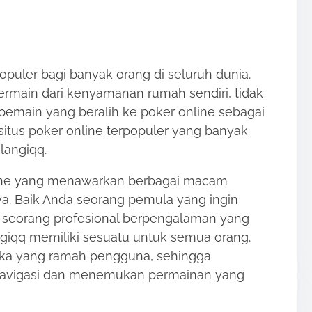
opuler bagi banyak orang di seluruh dunia.
main dari kenyamanan rumah sendiri, tidak
main yang beralih ke poker online sebagai
situs poker online terpopuler yang banyak
langiqq.
nline yang menawarkan berbagai macam
ya. Baik Anda seorang pemula yang ingin
 seorang profesional berpengalaman yang
angiqq memiliki sesuatu untuk semua orang.
muka yang ramah pengguna, sehingga
avigasi dan menemukan permainan yang