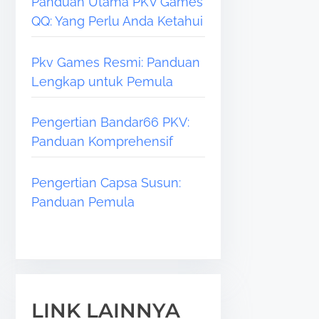
Panduan Utama PKV Games
QQ: Yang Perlu Anda Ketahui
Pkv Games Resmi: Panduan
Lengkap untuk Pemula
Pengertian Bandar66 PKV:
Panduan Komprehensif
Pengertian Capsa Susun:
Panduan Pemula
LINK LAINNYA