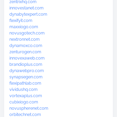
zentrixhq.com
innovestanet.com
dynabytexpert.com
flexifyit.com
maxxiogo.com
novusgotech.com
nextronnet.com
dynamoxco.com
zenturogen.com
innovexaweb.com
brandioplus.com
dynawebpro.com
synapsegen.com
flexipathlab.com
vividushq.com
vortexaplus.com
cubixiogo.com
novuspherenet.com
orbitechnet.com