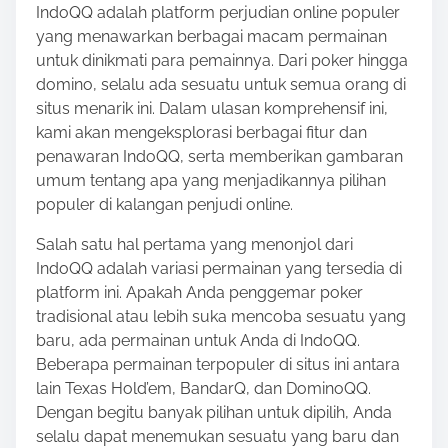
r
IndoQQ adalah platform perjudian online populer
e
yang menawarkan berbagai macam permainan
t
untuk dinikmati para pemainnya. Dari poker hingga
h
domino, selalu ada sesuatu untuk semua orang di
i
situs menarik ini. Dalam ulasan komprehensif ini,
s
kami akan mengeksplorasi berbagai fitur dan
p
penawaran IndoQQ, serta memberikan gambaran
o
umum tentang apa yang menjadikannya pilihan
s
populer di kalangan penjudi online.
t
Salah satu hal pertama yang menonjol dari
o
IndoQQ adalah variasi permainan yang tersedia di
n
platform ini. Apakah Anda penggemar poker
:
tradisional atau lebih suka mencoba sesuatu yang
baru, ada permainan untuk Anda di IndoQQ.
Beberapa permainan terpopuler di situs ini antara
lain Texas Hold’em, BandarQ, dan DominoQQ.
Dengan begitu banyak pilihan untuk dipilih, Anda
selalu dapat menemukan sesuatu yang baru dan