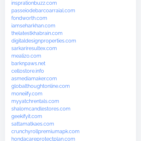
insprationbuzz.com
passeiodebarcoarraial.com
fondworth.com
iamseharkhan.com
thelatestkhabrain.com
digitaldesignproperties.com
sarkariresultex.com
mealizo.com
barknpaws.net
cellostore.info
asmediamaker.com
globalthoughtonline.com
moneiify.com
myyatchrentals.com
shalomcandlestores.com
geekifyit.com
sattamatkaes.com
crunchyrollpremiumapk.com
hondacareprotectplan.com