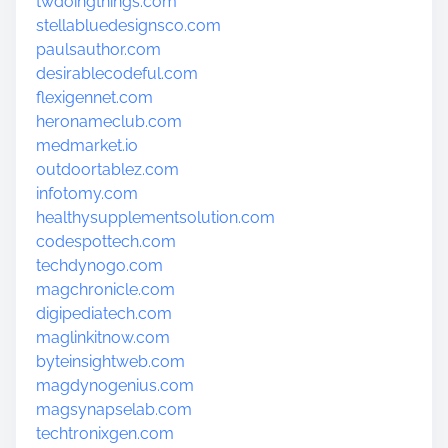
twdoingthings.com
stellabluedesignsco.com
paulsauthor.com
desirablecodeful.com
flexigennet.com
heronameclub.com
medmarket.io
outdoortablez.com
infotomy.com
healthysupplementsolution.com
codespottech.com
techdynogo.com
magchronicle.com
digipediatech.com
maglinkitnow.com
byteinsightweb.com
magdynogenius.com
magsynapselab.com
techtronixgen.com