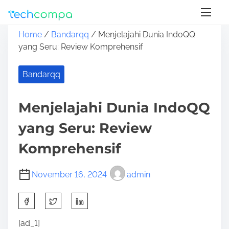
S
Home
/
Bandarqq
/ Menjelajahi Dunia IndoQQ
k
yang Seru: Review Komprehensif
i
p
Bandarqq
t
o
c
Menjelajahi Dunia IndoQQ
o
n
yang Seru: Review
t
Komprehensif
e
n
t
November 16, 2024
admin
S
h
a
[ad_1]