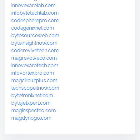
innovexarolab.com
infobytetechlab.com
codespherepro.com
codegenixnet.com
bytesourceweb.com
byteinsightnow.com
coderevivetech.com
magrevolveco.com
innovexarotech.com
infovortexpro.com
magcircuitplus.com
techscopeitnow.com
bytetronixnet.com
bytejetxpert.com
maginspectco.com
magdynogo.com