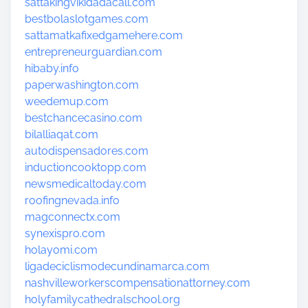
sattakingvikidadacall.com
bestbolaslotgames.com
sattamatkafixedgamehere.com
entrepreneurguardian.com
hibaby.info
paperwashington.com
weedemup.com
bestchancecasino.com
bilalliaqat.com
autodispensadores.com
inductioncooktopp.com
newsmedicaltoday.com
roofingnevada.info
magconnectx.com
synexispro.com
holayomi.com
ligadeciclismodecundinamarca.com
nashvilleworkerscompensationattorney.com
holyfamilycathedralschool.org