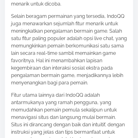
menarik untuk dicoba.
Selain beragam permainan yang tersedia, IndoQQ
juga menawarkan sejumlah fitur menarik untuk
meningkatkan pengalaman bermain game. Salah
satu fitur paling populer adalah opsi live chat, yang
memungkinkan pemain berkomunikasi satu sama
lain secara real-time sambil memainkan game
favoritnya. Hal ini menambahkan lapisan
kegembiraan dan interaksi sosial ekstra pada
pengalaman bermain game, menjadikannya lebih
menyenangkan bagi para pemain.
Fitur utama lainnya dari IndoQQ adalah
antarmukanya yang ramah pengguna, yang
memudahkan pemain pemula sekalipun untuk
menavigasi situs dan langsung mulai bermain.
Situs ini dirancang dengan baik dan intuitif, dengan
instruksi yang jelas dan tips bermanfaat untuk