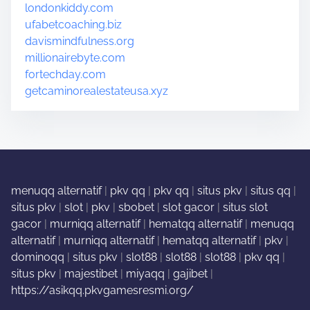
londonkiddy.com
ufabetcoaching.biz
davismindfulness.org
millionairebyte.com
fortechday.com
getcaminorealestateusa.xyz
menuqq alternatif
|
pkv qq
|
pkv qq
|
situs pkv
|
situs qq
|
situs pkv
|
slot
|
pkv
|
sbobet
|
slot gacor
|
situs slot
gacor
|
murniqq alternatif
|
hematqq alternatif
|
menuqq
alternatif
|
murniqq alternatif
|
hematqq alternatif
|
pkv
|
dominoqq
|
situs pkv
|
slot88
|
slot88
|
slot88
|
pkv qq
|
situs pkv
|
majestibet
|
miyaqq
|
gajibet
|
https://asikqq.pkvgamesresmi.org/