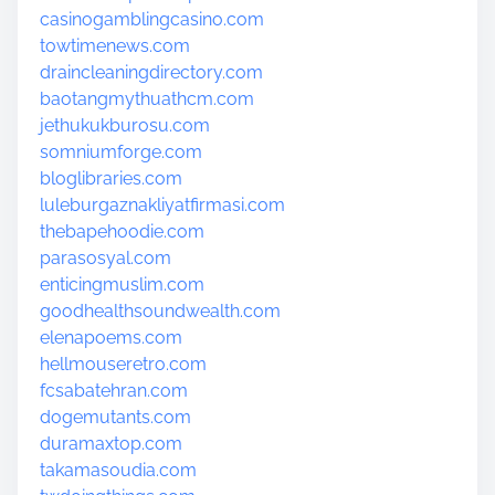
casinogamblingcasino.com
towtimenews.com
draincleaningdirectory.com
baotangmythuathcm.com
jethukukburosu.com
somniumforge.com
bloglibraries.com
luleburgaznakliyatfirmasi.com
thebapehoodie.com
parasosyal.com
enticingmuslim.com
goodhealthsoundwealth.com
elenapoems.com
hellmouseretro.com
fcsabatehran.com
dogemutants.com
duramaxtop.com
takamasoudia.com