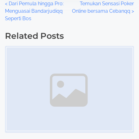
P
<
Dari Pemula hingga Pro:
h
r
Temukan Sensasi Poker
Menguasai Bandarjudiqq
i
e
Online bersama Cebanqq
>
o
Seperti Bos
s
a
p
d
s
o
t
Related Posts
t
s
i
Image Placeholder
t
m
s
o
e
n
n
:
a
v
i
g
a