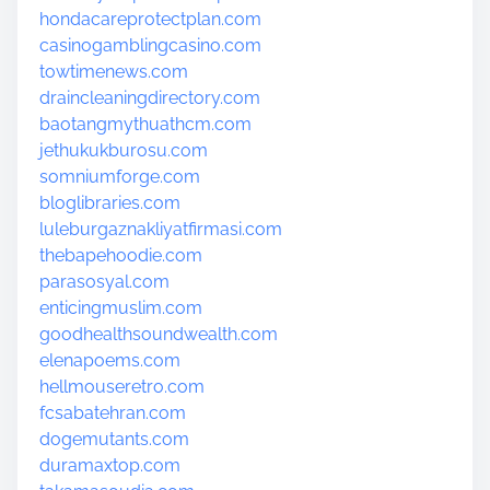
hondacareprotectplan.com
casinogamblingcasino.com
towtimenews.com
draincleaningdirectory.com
baotangmythuathcm.com
jethukukburosu.com
somniumforge.com
bloglibraries.com
luleburgaznakliyatfirmasi.com
thebapehoodie.com
parasosyal.com
enticingmuslim.com
goodhealthsoundwealth.com
elenapoems.com
hellmouseretro.com
fcsabatehran.com
dogemutants.com
duramaxtop.com