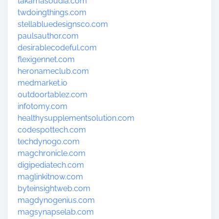
takamasoudia.com
twdoingthings.com
stellabluedesignsco.com
paulsauthor.com
desirablecodeful.com
flexigennet.com
heronameclub.com
medmarket.io
outdoortablez.com
infotomy.com
healthysupplementsolution.com
codespottech.com
techdynogo.com
magchronicle.com
digipediatech.com
maglinkitnow.com
byteinsightweb.com
magdynogenius.com
magsynapselab.com