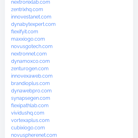
nextronixlab.com
zentrixhq.com
innovestanet.com
dynabytexpert.com
flexifyit.com
maxxiogo.com
novusgotech.com
nextronnet.com
dynamoxco.com
zenturogen.com
innovexaweb.com
brandioplus.com
dynawebpro.com
synapsegen.com
flexipathlab.com
vividushq.com
vortexaplus.com
cubixiogo.com
novuspherenet.com