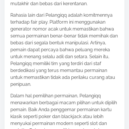
mutakhir dan bebas dari kerentanan.
Rahasia lain dari Pelangiqq adalah komitmennya
terhadap fair play. Platform ini menggunakan
generator nomor acak untuk memastikan bahwa
semua permainan benar-benar tidak memihak dan
bebas dari segala bentuk manipulasi. Artinya,
pemain dapat percaya bahwa peluang mereka
untuk menang selalu adil dan setara. Selain itu,
Pelangiqq memiliki tim yang terdiri dari staf
berdedikasi yang terus memantau permainan
untuk memastikan tidak ada perilaku curang atau
penipuan.
Dalam hal pemilihan permainan, Pelangiqq
menawarkan berbagai macam pilihan untuk dipilih
pemain. Baik Anda penggemar permainan kartu
klasik seperti poker dan blackjack atau lebih
menyukai permainan modern seperti slot dan