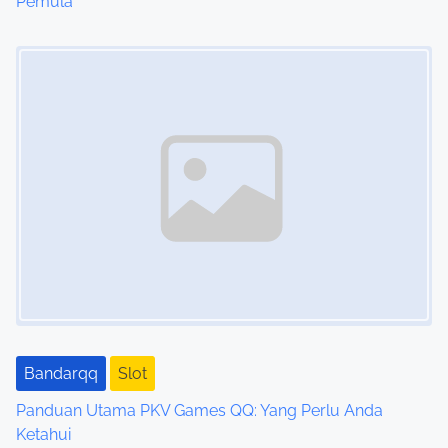
Pemula
Image Placeholder
Bandarqq
Slot
Panduan Utama PKV Games QQ: Yang Perlu Anda
Ketahui