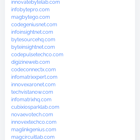
innovatebytelab.com
infobytepro.com
magbytego.com
codegeniusnet.com
infoinsightnet.com
bytesourcehq.com
byteinsightnet.com
codepulsetechco.com
digizineweb.com
codeconnectx.com
infomatrixxpert.com
innovexaronet.com
techvistanow.com
infomatrixhq.com
cubixiosparklab.com
novaevotech.com
innovextechco.com
maglinkgenius.com
magcircuitlab.com