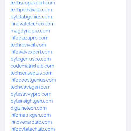
techscopexpert.com
techpediaweb.com
bytelabgenius.com
innovatetechco.com
magdynopro.com
infoplazapro.com
techreviveit.com
infowavexpert.com
bytegeniusco.com
codematrixhub.com
techsenseplus.com
infoboostgenius.com
techwavegen.com
bytesavvypro.com
byteinsightgen.com
digizinetech.com
infomatrixgen.com
innovexarolab.com
infobytetechlab.com