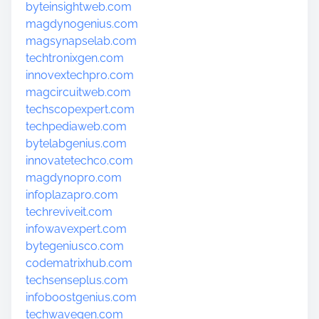
byteinsightweb.com
magdynogenius.com
magsynapselab.com
techtronixgen.com
innovextechpro.com
magcircuitweb.com
techscopexpert.com
techpediaweb.com
bytelabgenius.com
innovatetechco.com
magdynopro.com
infoplazapro.com
techreviveit.com
infowavexpert.com
bytegeniusco.com
codematrixhub.com
techsenseplus.com
infoboostgenius.com
techwavegen.com