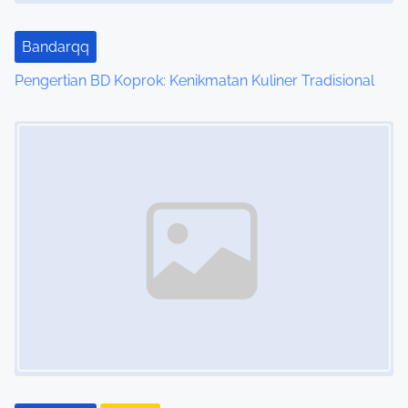
t
i
Bandarqq
o
Pengertian BD Koprok: Kenikmatan Kuliner Tradisional
n
Image Placeholder