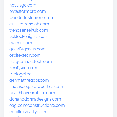
novusgo.com
bytestormpro.com
wanderlustchrono.com
culturetrendlab.com
trendsensehub.com
ticktockenigma.com
eulerxr.com
geekifygenius.com
orbitextech.com
magconnecttech.com
zenifyweb.com
livetogel.co
genmatfiredoor.com
findlascegasproperties.com
healthhavenrobbie.com
donanddonnadesigns.com
eagleoneconstructiontx.com
equiflexvitality.com