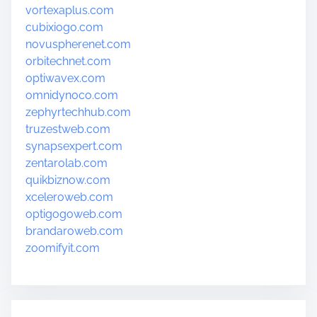
vortexaplus.com
cubixiogo.com
novuspherenet.com
orbitechnet.com
optiwavex.com
omnidynoco.com
zephyrtechhub.com
truzestweb.com
synapsexpert.com
zentarolab.com
quikbiznow.com
xceleroweb.com
optigogoweb.com
brandaroweb.com
zoomifyit.com