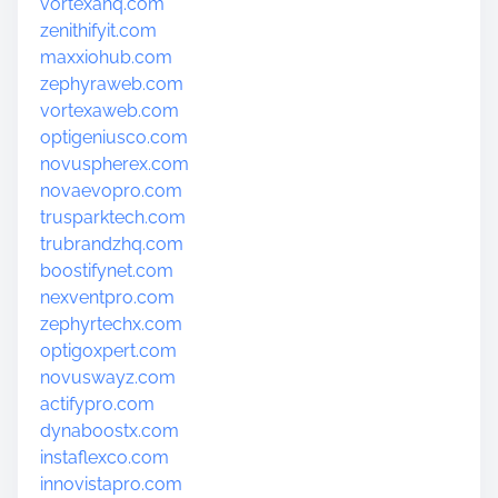
vortexahq.com
zenithifyit.com
maxxiohub.com
zephyraweb.com
vortexaweb.com
optigeniusco.com
novuspherex.com
novaevopro.com
trusparktech.com
trubrandzhq.com
boostifynet.com
nexventpro.com
zephyrtechx.com
optigoxpert.com
novuswayz.com
actifypro.com
dynaboostx.com
instaflexco.com
innovistapro.com