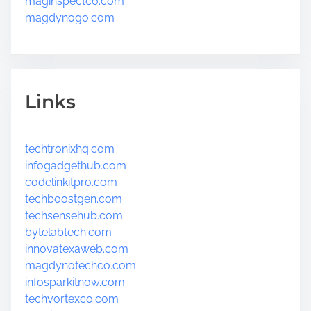
maginspectco.com
magdynogo.com
Links
techtronixhq.com
infogadgethub.com
codelinkitpro.com
techboostgen.com
techsensehub.com
bytelabtech.com
innovatexaweb.com
magdynotechco.com
infosparkitnow.com
techvortexco.com