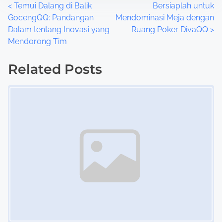
P
<
Temui Dalang di Balik
h
r
Bersiaplah untuk
GocengQQ: Pandangan
i
e
Mendominasi Meja dengan
o
Dalam tentang Inovasi yang
s
a
Ruang Poker DivaQQ
>
Mendorong Tim
p
d
s
o
t
t
s
i
Related Posts
t
m
Image Placeholder
s
o
e
n
n
:
a
v
i
g
a