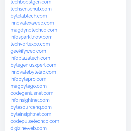
techboostgen.com
techsensehub.com
bytelabtech.com
innovatexaweb.com
magdynotechco.com
infosparkitnow.com
techvortexco.com
geekifyweb.com
infoplazatech.com
bytegeniusxpert.com
innovatebytelab.com
infobytepro.com
magbytego.com
codegeniusnet.com
infoinsightnet.com
bytesourcehq.com
byteinsightnet.com
codepulsetechco.com
digizineweb.com