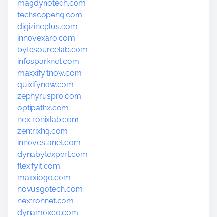
magdynotech.com
techscopehq.com
digizineplus.com
innovexaro.com
bytesourcelab.com
infosparknet.com
maxxifyitnow.com
quixifynow.com
zephyruspro.com
optipathx.com
nextronixlab.com
zentrixhq.com
innovestanet.com
dynabytexpert.com
flexifyit.com
maxxiogo.com
novusgotech.com
nextronnet.com
dynamoxco.com