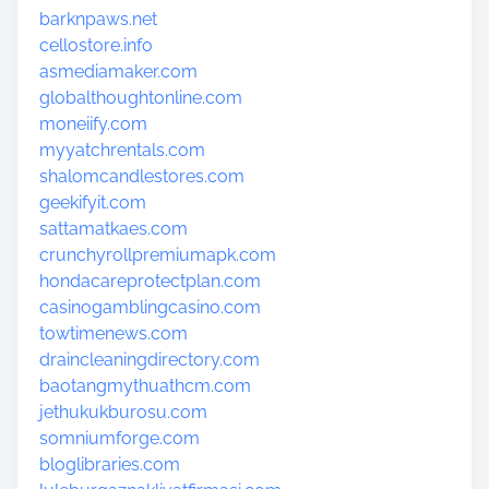
barknpaws.net
cellostore.info
asmediamaker.com
globalthoughtonline.com
moneiify.com
myyatchrentals.com
shalomcandlestores.com
geekifyit.com
sattamatkaes.com
crunchyrollpremiumapk.com
hondacareprotectplan.com
casinogamblingcasino.com
towtimenews.com
draincleaningdirectory.com
baotangmythuathcm.com
jethukukburosu.com
somniumforge.com
bloglibraries.com