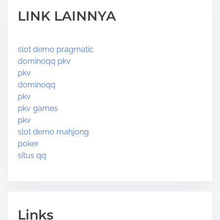
LINK LAINNYA
slot demo pragmatic
dominoqq pkv
pkv
dominoqq
pkv
pkv games
pkv
slot demo mahjong
poker
situs qq
Links