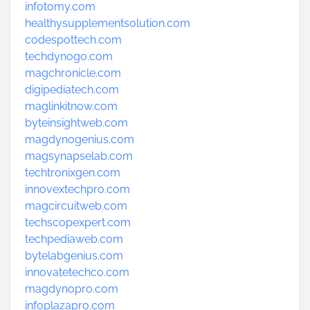
infotomy.com
healthysupplementsolution.com
codespottech.com
techdynogo.com
magchronicle.com
digipediatech.com
maglinkitnow.com
byteinsightweb.com
magdynogenius.com
magsynapselab.com
techtronixgen.com
innovextechpro.com
magcircuitweb.com
techscopexpert.com
techpediaweb.com
bytelabgenius.com
innovatetechco.com
magdynopro.com
infoplazapro.com