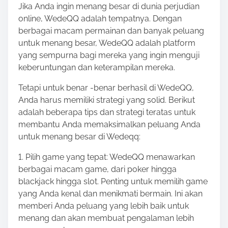
r
Jika Anda ingin menang besar di dunia perjudian
e
online, WedeQQ adalah tempatnya. Dengan
t
berbagai macam permainan dan banyak peluang
h
untuk menang besar, WedeQQ adalah platform
i
yang sempurna bagi mereka yang ingin menguji
s
keberuntungan dan keterampilan mereka.
p
Tetapi untuk benar -benar berhasil di WedeQQ,
o
Anda harus memiliki strategi yang solid. Berikut
s
adalah beberapa tips dan strategi teratas untuk
t
membantu Anda memaksimalkan peluang Anda
o
untuk menang besar di Wedeqq:
n
:
1. Pilih game yang tepat: WedeQQ menawarkan
berbagai macam game, dari poker hingga
blackjack hingga slot. Penting untuk memilih game
yang Anda kenal dan menikmati bermain. Ini akan
memberi Anda peluang yang lebih baik untuk
menang dan akan membuat pengalaman lebih