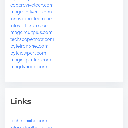
coderevivetech.com
magrevolveco.com
innovexarotech.com
infovortexpro.com
magcircuitplus.com
techscopeitnow.com
bytetronixnet.com
bytejetxpert.com
maginspectco.com
magdynogo.com
Links
techtronixhq.com
infogadgethub.com