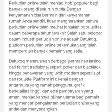
r
Perjudian online telah menjadi hobi populer bagi
e
banyak orang di seluruh dunia. Dengan
t
kenyamanan bisa bermain dari kenyamanan
h
rumah Anda sendiri, tidak mengherankan bahwa
i
perjudian online telah melihat lonjakan popularitas
s
dalam beberapa tahun terakhir. Salah satu pelopor
p
dalam industri perjudian online adalah Datukqq,
o
platform perjudian online terkemuka yang telah
s
memperoleh banyak pemain yang setia.
t
Datukqq menawarkan berbagai permainan kasino,
o
dari favorit tradisional seperti poker dan blackjack
n
hingga penawaran yang lebih modern seperti slot
:
dan roulette. Platform ini dikenal dengan
antarmuka yang ramah pengguna, grafik
berkualitas tinggi, dan opsi pembayaran yang
aman, menjadikannya pilihan utama bagi pemain
yang mencari pengalaman perjudian online yang
andal dan menyenangkan.