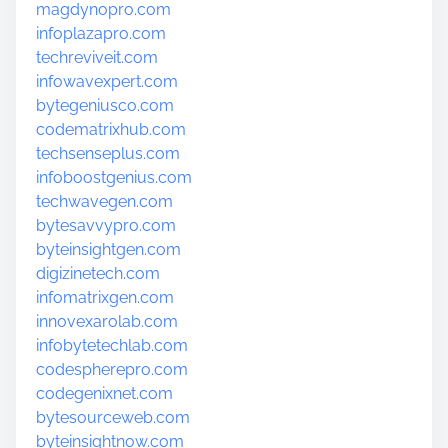
magdynopro.com
infoplazapro.com
techreviveit.com
infowavexpert.com
bytegeniusco.com
codematrixhub.com
techsenseplus.com
infoboostgenius.com
techwavegen.com
bytesavvypro.com
byteinsightgen.com
digizinetech.com
infomatrixgen.com
innovexarolab.com
infobytetechlab.com
codespherepro.com
codegenixnet.com
bytesourceweb.com
byteinsightnow.com