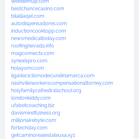
weedemup.com
bestchancecasino.com
bilalliaqat.com
autodispensadores.com
inductioncooktopp.com
newsmedicaltoday.com
roofingnevada.info
magconnectx.com
synexispro.com
holayomi.com
ligadeciclismodecundinamarca.com
nashvilleworkerscompensationattorney.com
holyfamilycathedralschool.org
londonkiddy.com
ufabetcoaching.biz
davismindfulness.org
millionairebyte.com
fortechday.com
getcaminorealestateusa.xyz