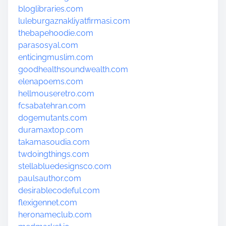
bloglibraries.com
luleburgaznakliyatfirmasi.com
thebapehoodie.com
parasosyal.com
enticingmuslim.com
goodhealthsoundwealth.com
elenapoems.com
hellmouseretro.com
fcsabatehran.com
dogemutants.com
duramaxtop.com
takamasoudia.com
twdoingthings.com
stellabluedesignsco.com
paulsauthor.com
desirablecodeful.com
flexigennet.com
heronameclub.com