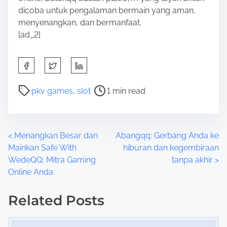
dicoba untuk pengalaman bermain yang aman,
menyenangkan, dan bermanfaat.
[ad_2]
S
h
a
P
pkv games
,
slot
1 min read
r
o
e
s
t
t
P
<
Menangkan Besar dan
h
r
Abangqq: Gerbang Anda ke
Mainkan Safe With
i
e
hiburan dan kegembiraan
o
WedeQQ: Mitra Gaming
s
a
tanpa akhir
>
Online Anda
p
d
s
o
t
t
s
i
Related Posts
t
m
Image Placeholder
s
o
e