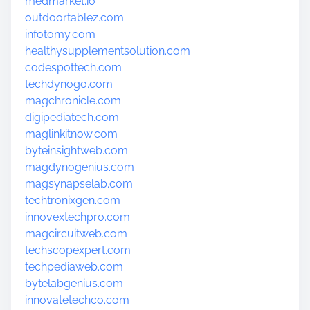
medmarket.io
outdoortablez.com
infotomy.com
healthysupplementsolution.com
codespottech.com
techdynogo.com
magchronicle.com
digipediatech.com
maglinkitnow.com
byteinsightweb.com
magdynogenius.com
magsynapselab.com
techtronixgen.com
innovextechpro.com
magcircuitweb.com
techscopexpert.com
techpediaweb.com
bytelabgenius.com
innovatetechco.com