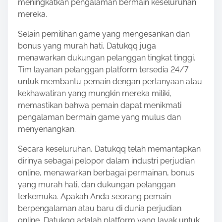
meningkatkan pengalaman bermain keseluruhan
mereka.
Selain pemilihan game yang mengesankan dan
bonus yang murah hati, Datukqq juga
menawarkan dukungan pelanggan tingkat tinggi.
Tim layanan pelanggan platform tersedia 24/7
untuk membantu pemain dengan pertanyaan atau
kekhawatiran yang mungkin mereka miliki,
memastikan bahwa pemain dapat menikmati
pengalaman bermain game yang mulus dan
menyenangkan.
Secara keseluruhan, Datukqq telah memantapkan
dirinya sebagai pelopor dalam industri perjudian
online, menawarkan berbagai permainan, bonus
yang murah hati, dan dukungan pelanggan
terkemuka. Apakah Anda seorang pemain
berpengalaman atau baru di dunia perjudian
online, Datukqq adalah platform yang layak untuk