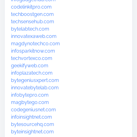
codelinkitpro.com
techboostgen.com
techsensehub.com
bytelabtech.com
innovatexaweb.com
magdynotechco.com
infosparkitnow.com
techvortexco.com
geekifyweb.com
infoplazatech.com
bytegeniusxpert.com
innovatebytelab.com
infobytepro.com
magbytego.com
codegeniusnet.com
infoinsightnet.com
bytesourcehq.com
byteinsightnet.com