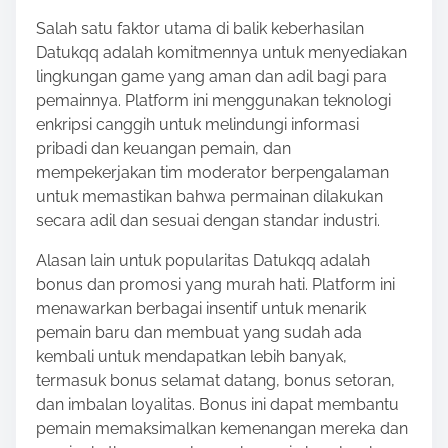
Salah satu faktor utama di balik keberhasilan
Datukqq adalah komitmennya untuk menyediakan
lingkungan game yang aman dan adil bagi para
pemainnya. Platform ini menggunakan teknologi
enkripsi canggih untuk melindungi informasi
pribadi dan keuangan pemain, dan
mempekerjakan tim moderator berpengalaman
untuk memastikan bahwa permainan dilakukan
secara adil dan sesuai dengan standar industri.
Alasan lain untuk popularitas Datukqq adalah
bonus dan promosi yang murah hati. Platform ini
menawarkan berbagai insentif untuk menarik
pemain baru dan membuat yang sudah ada
kembali untuk mendapatkan lebih banyak,
termasuk bonus selamat datang, bonus setoran,
dan imbalan loyalitas. Bonus ini dapat membantu
pemain memaksimalkan kemenangan mereka dan