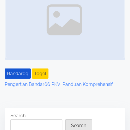
Bandarqq
Togel
Pengertian Bandar66 PKV: Panduan Komprehensif
Search
Search