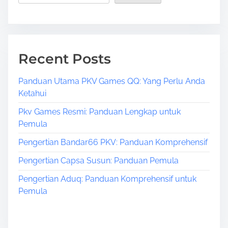
Recent Posts
Panduan Utama PKV Games QQ: Yang Perlu Anda
Ketahui
Pkv Games Resmi: Panduan Lengkap untuk
Pemula
Pengertian Bandar66 PKV: Panduan Komprehensif
Pengertian Capsa Susun: Panduan Pemula
Pengertian Aduq: Panduan Komprehensif untuk
Pemula