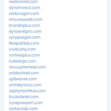
nextronnet.com
dynamoxco.com
zenturogen.com
innovexaweb.com
brandioplus.com
dynawebpro.com
synapsegen.com
flexipathlab.com
vividushq.com
vortexaplus.com
cubixiogo.com
novuspherenet.com
orbitechnet.com
optiwavex.com
omnidynoco.com
zephyrtechhub.com
truzestweb.com
synapsexpert.com
zentarolab.com