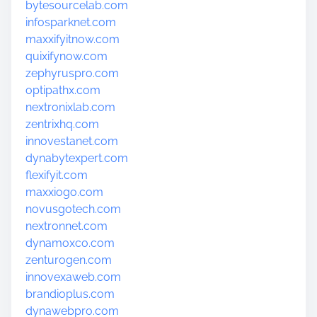
bytesourcelab.com
infosparknet.com
maxxifyitnow.com
quixifynow.com
zephyruspro.com
optipathx.com
nextronixlab.com
zentrixhq.com
innovestanet.com
dynabytexpert.com
flexifyit.com
maxxiogo.com
novusgotech.com
nextronnet.com
dynamoxco.com
zenturogen.com
innovexaweb.com
brandioplus.com
dynawebpro.com