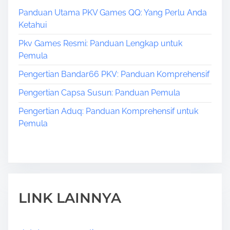
Panduan Utama PKV Games QQ: Yang Perlu Anda
Ketahui
Pkv Games Resmi: Panduan Lengkap untuk
Pemula
Pengertian Bandar66 PKV: Panduan Komprehensif
Pengertian Capsa Susun: Panduan Pemula
Pengertian Aduq: Panduan Komprehensif untuk
Pemula
LINK LAINNYA