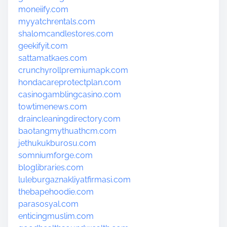
moneiify.com
myyatchrentals.com
shalomcandlestores.com
geekifyit.com
sattamatkaes.com
crunchyrollpremiumapk.com
hondacareprotectplan.com
casinogamblingcasino.com
towtimenews.com
draincleaningdirectory.com
baotangmythuathcm.com
jethukukburosu.com
somniumforge.com
bloglibraries.com
luleburgaznakliyatfirmasi.com
thebapehoodie.com
parasosyal.com
enticingmuslim.com