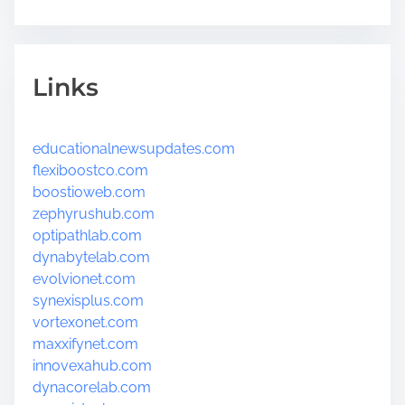
Links
educationalnewsupdates.com
flexiboostco.com
boostioweb.com
zephyrushub.com
optipathlab.com
dynabytelab.com
evolvionet.com
synexisplus.com
vortexonet.com
maxxifynet.com
innovexahub.com
dynacorelab.com