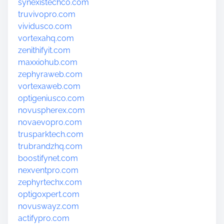
synexistechco.com
truvivopro.com
vividusco.com
vortexahq.com
zenithifyit.com
maxxiohub.com
zephyraweb.com
vortexaweb.com
optigeniusco.com
novuspherex.com
novaevopro.com
trusparktech.com
trubrandzhq.com
boostifynet.com
nexventpro.com
zephyrtechx.com
optigoxpert.com
novuswayz.com
actifypro.com