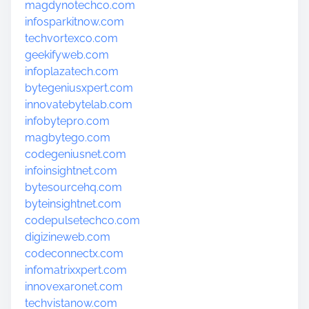
magdynotechco.com
infosparkitnow.com
techvortexco.com
geekifyweb.com
infoplazatech.com
bytegeniusxpert.com
innovatebytelab.com
infobytepro.com
magbytego.com
codegeniusnet.com
infoinsightnet.com
bytesourcehq.com
byteinsightnet.com
codepulsetechco.com
digizineweb.com
codeconnectx.com
infomatrixxpert.com
innovexaronet.com
techvistanow.com