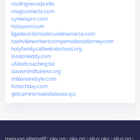
roofingnevada.info
magconnectx.com
synexispro.com
holayomi.com
ligadeciclismodecundinamarca.com
nashvilleworkerscompensationattorney.com
holyfamilycathedralschool.org
londonkiddy.com
ufabetcoaching.biz
davismindfulness.org
millionairebyte.com
fortechday.com
getcaminorealestateusa.xyz
menuqq alternatif
|
pkv qq
|
pkv qq
|
situs pkv
|
situs qq
|