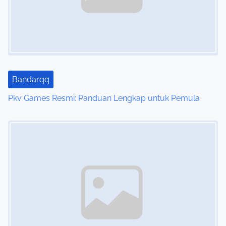
Bandarqq
Pkv Games Resmi: Panduan Lengkap untuk Pemula
Image Placeholder