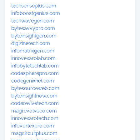
techsenseplus.com
infoboostgenius.com
techwavegen.com
bytesavvypro.com
byteinsightgen.com
digizinetech.com
infomatrixgen.com
innovexarolab.com
infobytetechlab.com
codespherepro.com
codegenixnet.com
bytesourceweb.com
byteinsightnow.com
coderevivetech.com
magrevolveco.com
innovexarotech.com
infovortexpro.com
magcircuitplus.com