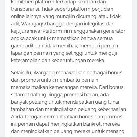
komitmen platform terhadap keadilan dan
transparansi. Tidak seperti platform perjudian
online lainnya yang mungkin dicurangi atau tidak
adil, WaragaqQ bangga dengan integritas dan
kejujurannya. Platform ini menggunakan generator
angka acak untuk memastikan bahwa semua
game adil dan tidak memihak, memberi pemain
lapangan bermain yang setinggi untuk menguji
keterampilan dan keberuntungan mereka.
Selain itu, Wargaqq menawarkan berbagai bonus
dan promosi untuk membantu pemain
memaksimalkan kemenangan mereka. Dari bonus
selamat datang hingga promosi harian, ada
banyak peluang untuk mendapatkan uang tunai
tambahan dan meningkatkan peluang keberhasilan
Anda. Dengan memanfaatkan bonus dan promosi
ini, pemain dapat meningkatkan bankroll mereka
dan meningkatkan peluang mereka untuk menang