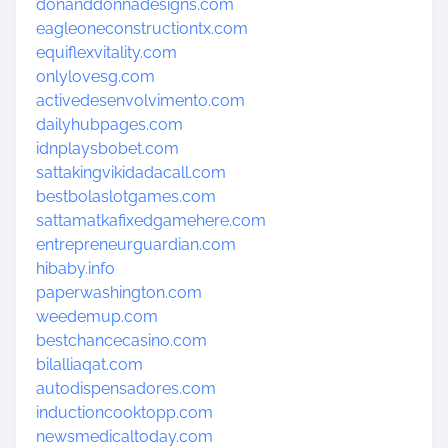
donanddonnadesigns.com
eagleoneconstructiontx.com
equiflexvitality.com
onlylovesg.com
activedesenvolvimento.com
dailyhubpages.com
idnplaysbobet.com
sattakingvikidadacall.com
bestbolaslotgames.com
sattamatkafixedgamehere.com
entrepreneurguardian.com
hibaby.info
paperwashington.com
weedemup.com
bestchancecasino.com
bilalliaqat.com
autodispensadores.com
inductioncooktopp.com
newsmedicaltoday.com