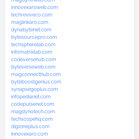
innovexaroweb.com
techreviveco.com
maglinkaro.com
dynabytenet.com
bytesourcepro.com
techspherelab.com
infomatrixlab.com
codeversehub.com
byteverseweb.com
magconnecthub.com
byteboostgenius.com
synapsegoplus.com
infopedianet.com
codepulsenet.com
magdynotech.com
techscopehq.com
digizineplus.com
innovexaro.com