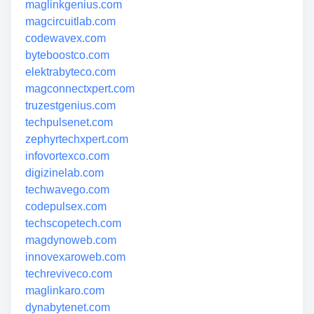
maglinkgenius.com
magcircuitlab.com
codewavex.com
byteboostco.com
elektrabyteco.com
magconnectxpert.com
truzestgenius.com
techpulsenet.com
zephyrtechxpert.com
infovortexco.com
digizinelab.com
techwavego.com
codepulsex.com
techscopetech.com
magdynoweb.com
innovexaroweb.com
techreviveco.com
maglinkaro.com
dynabytenet.com