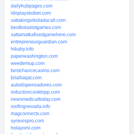
dailyhubpages.com
idnplaysbobet.com
sattakingvikidadacall.com
bestbolaslotgames.com
sattamatkafixedgamehere.com
entrepreneurguardian.com
hibaby.info
paperwashington.com
weedemup.com
bestchancecasino.com
bilalliaqat.com
autodispensadores.com
inductioncooktopp.com
newsmedicaltoday.com
roofingnevada.info
magconnectx.com
synexispro.com
holayomi.com