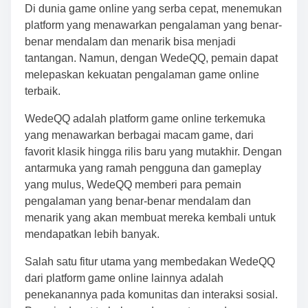
r
Di dunia game online yang serba cepat, menemukan
e
platform yang menawarkan pengalaman yang benar-
t
benar mendalam dan menarik bisa menjadi
h
tantangan. Namun, dengan WedeQQ, pemain dapat
i
melepaskan kekuatan pengalaman game online
s
terbaik.
p
WedeQQ adalah platform game online terkemuka
o
yang menawarkan berbagai macam game, dari
s
favorit klasik hingga rilis baru yang mutakhir. Dengan
t
antarmuka yang ramah pengguna dan gameplay
o
yang mulus, WedeQQ memberi para pemain
n
pengalaman yang benar-benar mendalam dan
:
menarik yang akan membuat mereka kembali untuk
mendapatkan lebih banyak.
Salah satu fitur utama yang membedakan WedeQQ
dari platform game online lainnya adalah
penekanannya pada komunitas dan interaksi sosial.