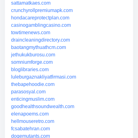
sattamatkaes.com
crunchyrollpremiumapk.com
hondacareprotectplan.com
casinogamblingcasino.com
towtimenews.com
draincleaningdirectory.com
baotangmythuathcm.com
jethukukburosu.com
somniumforge.com
bloglibraries.com
luleburgaznakliyatfirmasi.com
thebapehoodie.com
parasosyal.com
enticingmuslim.com
goodhealthsoundwealth.com
elenapoems.com
hellmouseretro.com
fcsabatehran.com
dogemutants.com