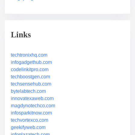
Links
techtronixhq.com
infogadgethub.com
codelinkitpro.com
techboostgen.com
techsensehub.com
bytelabtech.com
innovatexaweb.com
magdynotechco.com
infosparkitnow.com
techvortexco.com
geekifyweb.com
infoplazatech.com