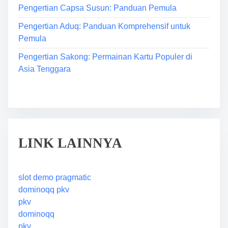
Pengertian Capsa Susun: Panduan Pemula
Pengertian Aduq: Panduan Komprehensif untuk
Pemula
Pengertian Sakong: Permainan Kartu Populer di
Asia Tenggara
LINK LAINNYA
slot demo pragmatic
dominoqq pkv
pkv
dominoqq
pkv