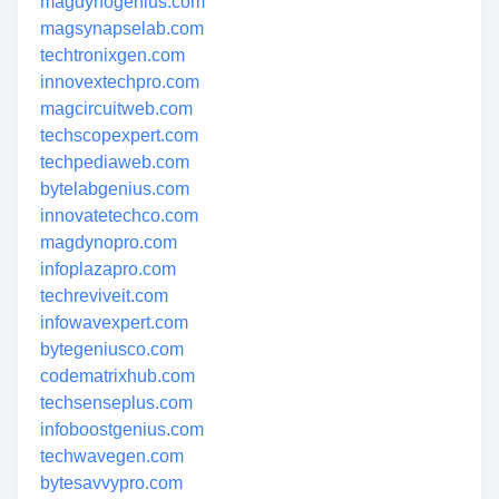
magdynogenius.com
magsynapselab.com
techtronixgen.com
innovextechpro.com
magcircuitweb.com
techscopexpert.com
techpediaweb.com
bytelabgenius.com
innovatetechco.com
magdynopro.com
infoplazapro.com
techreviveit.com
infowavexpert.com
bytegeniusco.com
codematrixhub.com
techsenseplus.com
infoboostgenius.com
techwavegen.com
bytesavvypro.com