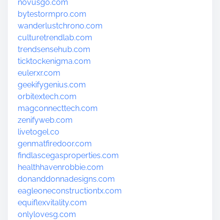
novusgo.com
bytestormpro.com
wanderlustchrono.com
culturetrendlab.com
trendsensehub.com
ticktockenigma.com
eulerxr.com
geekifygenius.com
orbitextech.com
magconnecttech.com
zenifyweb.com
livetogel.co
genmatfiredoor.com
findlascegasproperties.com
healthhavenrobbie.com
donanddonnadesigns.com
eagleoneconstructiontx.com
equiflexvitality.com
onlylovesg.com