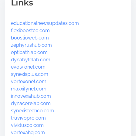
Links
educationalnewsupdates.com
flexiboostco.com
boostioweb.com
zephyrushub.com
optipathlab.com
dynabytelab.com
evolvionet.com
synexisplus.com
vortexonet.com
maxxifynet.com
innovexahub.com
dynacorelab.com
synexistechco.com
truvivopro.com
vividusco.com
vortexahq.com