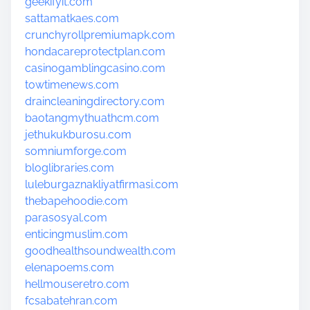
geekifyit.com
sattamatkaes.com
crunchyrollpremiumapk.com
hondacareprotectplan.com
casinogamblingcasino.com
towtimenews.com
draincleaningdirectory.com
baotangmythuathcm.com
jethukukburosu.com
somniumforge.com
bloglibraries.com
luleburgaznakliyatfirmasi.com
thebapehoodie.com
parasosyal.com
enticingmuslim.com
goodhealthsoundwealth.com
elenapoems.com
hellmouseretro.com
fcsabatehran.com