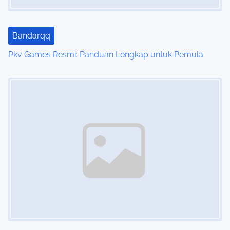
Bandarqq
Pkv Games Resmi: Panduan Lengkap untuk Pemula
Image Placeholder