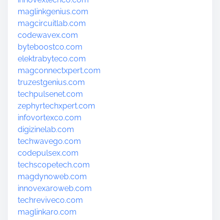
maglinkgenius.com
magcircuitlab.com
codewavex.com
byteboostco.com
elektrabyteco.com
magconnectxpert.com
truzestgenius.com
techpulsenet.com
zephyrtechxpert.com
infovortexco.com
digizinelab.com
techwavego.com
codepulsex.com
techscopetech.com
magdynoweb.com
innovexaroweb.com
techreviveco.com
maglinkaro.com