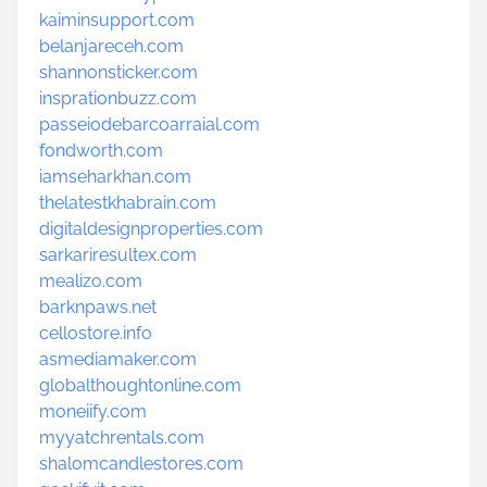
kaiminsupport.com
belanjareceh.com
shannonsticker.com
insprationbuzz.com
passeiodebarcoarraial.com
fondworth.com
iamseharkhan.com
thelatestkhabrain.com
digitaldesignproperties.com
sarkariresultex.com
mealizo.com
barknpaws.net
cellostore.info
asmediamaker.com
globalthoughtonline.com
moneiify.com
myyatchrentals.com
shalomcandlestores.com