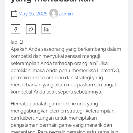
May 15, 2025
admin
S
h
a
[ad_1]
r
Apakah Anda seseorang yang berkembang dalam
e
kompetisi dan menyukai sensasi menguji
t
keterampilan Anda terhadap orang lain? Jika
h
demikian, maka Anda perlu memeriksa HematQQ,
i
permainan keterampilan dan strategi yang
s
mendebarkan yang akan melepaskan semangat
p
kompetitif Anda tidak seperti sebelumnya.
o
Hematqq adalah game online unik yang
s
menggabungkan elemen strategi, keterampilan,
t
dan keberuntungan untuk menciptakan
o
pengalaman bermain game yang menarik dan
n
menantang. Para pemain bersaing satu sama lain