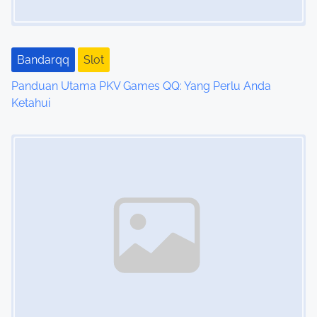
a
t
i
Bandarqq
Slot
o
Panduan Utama PKV Games QQ: Yang Perlu Anda
Ketahui
n
Image Placeholder