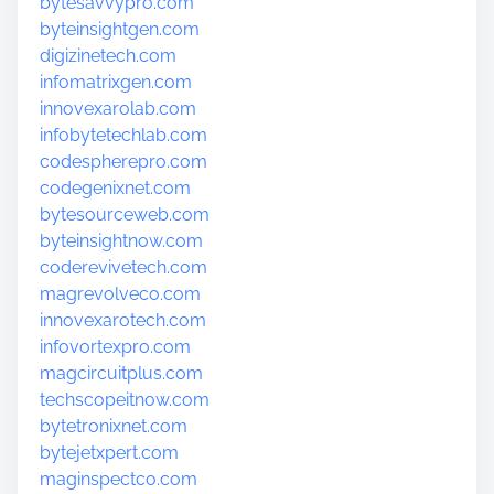
bytesavvypro.com
byteinsightgen.com
digizinetech.com
infomatrixgen.com
innovexarolab.com
infobytetechlab.com
codespherepro.com
codegenixnet.com
bytesourceweb.com
byteinsightnow.com
coderevivetech.com
magrevolveco.com
innovexarotech.com
infovortexpro.com
magcircuitplus.com
techscopeitnow.com
bytetronixnet.com
bytejetxpert.com
maginspectco.com