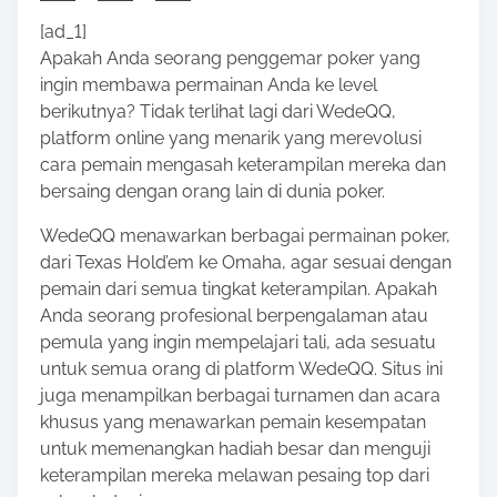
h
a
[ad_1]
r
Apakah Anda seorang penggemar poker yang
e
ingin membawa permainan Anda ke level
t
berikutnya? Tidak terlihat lagi dari WedeQQ,
h
platform online yang menarik yang merevolusi
i
cara pemain mengasah keterampilan mereka dan
s
bersaing dengan orang lain di dunia poker.
p
WedeQQ menawarkan berbagai permainan poker,
o
dari Texas Hold’em ke Omaha, agar sesuai dengan
s
pemain dari semua tingkat keterampilan. Apakah
t
Anda seorang profesional berpengalaman atau
o
pemula yang ingin mempelajari tali, ada sesuatu
n
untuk semua orang di platform WedeQQ. Situs ini
:
juga menampilkan berbagai turnamen dan acara
khusus yang menawarkan pemain kesempatan
untuk memenangkan hadiah besar dan menguji
keterampilan mereka melawan pesaing top dari