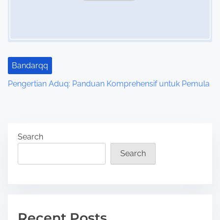
Bandarqq
Pengertian Aduq: Panduan Komprehensif untuk Pemula
Search
Search
Recent Posts