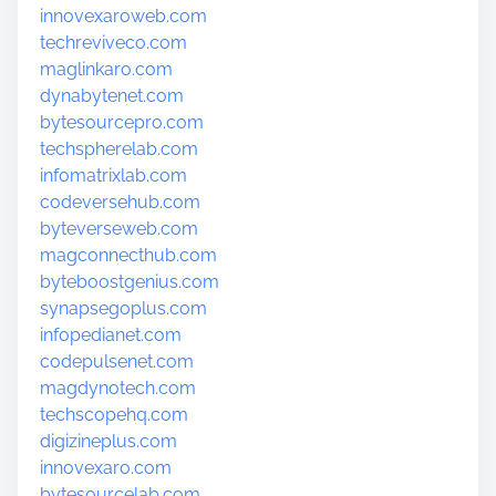
innovexaroweb.com
techreviveco.com
maglinkaro.com
dynabytenet.com
bytesourcepro.com
techspherelab.com
infomatrixlab.com
codeversehub.com
byteverseweb.com
magconnecthub.com
byteboostgenius.com
synapsegoplus.com
infopedianet.com
codepulsenet.com
magdynotech.com
techscopehq.com
digizineplus.com
innovexaro.com
bytesourcelab.com