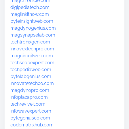
magchronicle.com
digipediatech.com
maglinkitnow.com
byteinsightweb.com
magdynogenius.com
magsynapselab.com
techtronixgen.com
innovextechpro.com
magcircuitweb.com
techscopexpert.com
techpediaweb.com
bytelabgenius.com
innovatetechco.com
magdynopro.com
infoplazapro.com
techreviveit.com
infowavexpert.com
bytegeniusco.com
codematrixhub.com