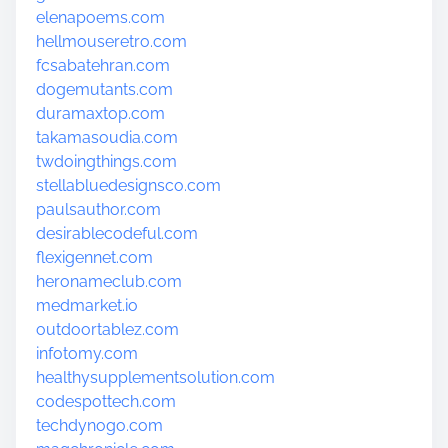
elenapoems.com
hellmouseretro.com
fcsabatehran.com
dogemutants.com
duramaxtop.com
takamasoudia.com
twdoingthings.com
stellabluedesignsco.com
paulsauthor.com
desirablecodeful.com
flexigennet.com
heronameclub.com
medmarket.io
outdoortablez.com
infotomy.com
healthysupplementsolution.com
codespottech.com
techdynogo.com