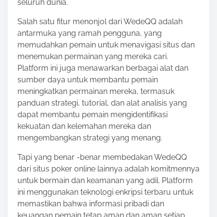
seluruh dunia.
Salah satu fitur menonjol dari WedeQQ adalah
antarmuka yang ramah pengguna, yang
memudahkan pemain untuk menavigasi situs dan
menemukan permainan yang mereka cari.
Platform ini juga menawarkan berbagai alat dan
sumber daya untuk membantu pemain
meningkatkan permainan mereka, termasuk
panduan strategi, tutorial, dan alat analisis yang
dapat membantu pemain mengidentifikasi
kekuatan dan kelemahan mereka dan
mengembangkan strategi yang menang.
Tapi yang benar -benar membedakan WedeQQ
dari situs poker online lainnya adalah komitmennya
untuk bermain dan keamanan yang adil. Platform
ini menggunakan teknologi enkripsi terbaru untuk
memastikan bahwa informasi pribadi dan
keuangan pemain tetap aman dan aman setiap