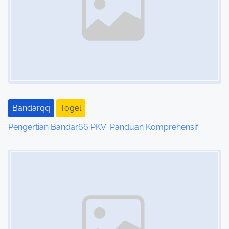
v
i
g
a
t
Bandarqq
Togel
i
Pengertian Bandar66 PKV: Panduan Komprehensif
o
Image Placeholder
n