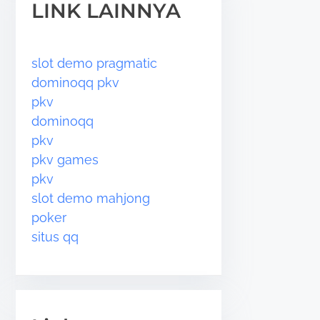
LINK LAINNYA
slot demo pragmatic
dominoqq pkv
pkv
dominoqq
pkv
pkv games
pkv
slot demo mahjong
poker
situs qq