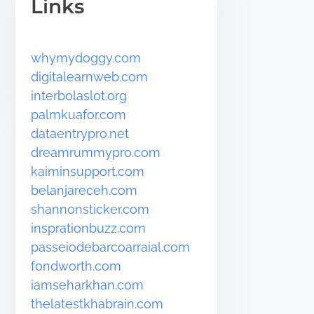
Links
whymydoggy.com
digitalearnweb.com
interbolaslot.org
palmkuafor.com
dataentrypro.net
dreamrummypro.com
kaiminsupport.com
belanjareceh.com
shannonsticker.com
insprationbuzz.com
passeiodebarcoarraial.com
fondworth.com
iamseharkhan.com
thelatestkhabrain.com