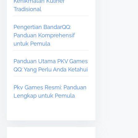
Kenikmatan Kuliner
Tradisional
Pengertian BandarQQ:
Panduan Komprehensif
untuk Pemula
Panduan Utama PKV Games
QQ: Yang Perlu Anda Ketahui
Pkv Games Resmi: Panduan
Lengkap untuk Pemula