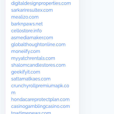
digitaldesignproperties.com
sarkariresultex.com
mealizo.com
barknpaws.net
cellostore.info
asmediamaker.com
globalthoughtonline.com
moneiify.com
myyatchrentals.com
shalomcandlestores.com
geekifyit.com
sattamatkaes.com
crunchyrollpremiumapk.co
m
hondacareprotectplan.com
casinogamblingcasino.com
towtimenews.com