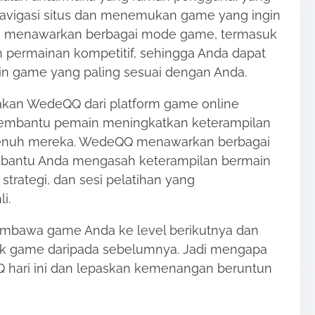
igasi situs dan menemukan game yang ingin
uga menawarkan berbagai mode game, termasuk
n permainan kompetitif, sehingga Anda dapat
n game yang paling sesuai dengan Anda.
kan WedeQQ dari platform game online
membantu pemain meningkatkan keterampilan
enuh mereka. WedeQQ menawarkan berbagai
mbantu Anda mengasah keterampilan bermain
strategi, dan sesi pelatihan yang
i.
bawa game Anda ke level berikutnya dan
k game daripada sebelumnya. Jadi mengapa
hari ini dan lepaskan kemenangan beruntun