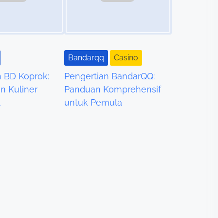
Bandarqq
Casino
n BD Koprok:
Pengertian BandarQQ:
n Kuliner
Panduan Komprehensif
l
untuk Pemula