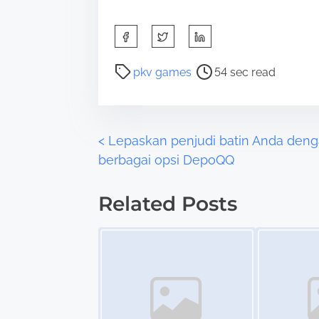
S
h
a
P
pkv games
54 sec read
r
o
e
s
t
t
h
r
P
<
Lepaskan penjudi batin Anda den
i
e
berbagai opsi DepoQQ
s
a
o
p
d
Related Posts
s
o
t
s
i
Image Placeholder
Image Placeholder
t
t
m
o
e
s
n
:
n