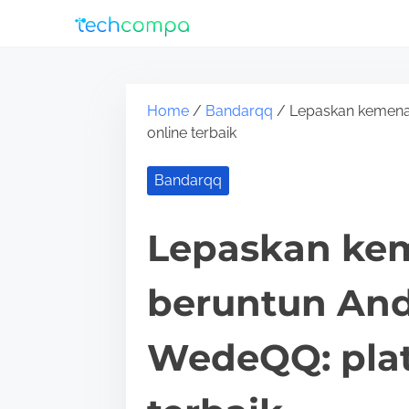
S
k
i
p
t
Home
/
Bandarqq
/ Lepaskan kemena
online terbaik
o
c
Bandarqq
o
n
t
Lepaskan ke
e
n
beruntun An
t
WedeQQ: plat