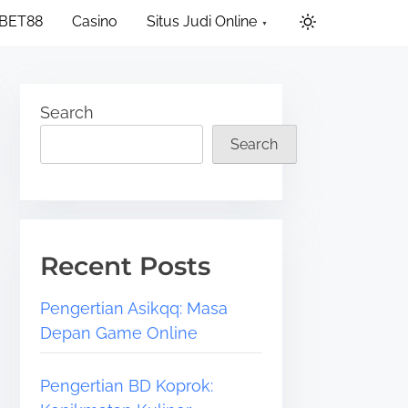
BET88
Casino
Situs Judi Online
Search
Search
Recent Posts
Pengertian Asikqq: Masa
Depan Game Online
Pengertian BD Koprok: