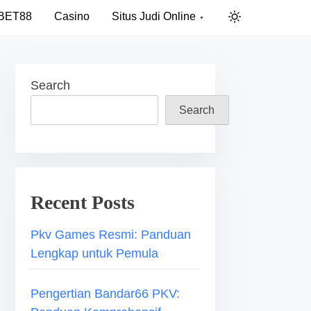
BET88
Casino
Situs Judi Online
Search
Search
Recent Posts
Pkv Games Resmi: Panduan
Lengkap untuk Pemula
Pengertian Bandar66 PKV: