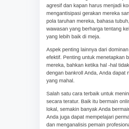
agresif dan kapan harus menjadi 
mengantisipasi gerakan mereka sa
pola taruhan mereka, bahasa tubuh
wawasan yang berharga tentang k
yang lebih baik di meja.
Aspek penting lainnya dari dominan
efektif. Penting untuk menetapkan 
mereka, bahkan ketika hal -hal tida
dengan bankroll Anda, Anda dapat
yang mahal.
Salah satu cara terbaik untuk meni
secara teratur. Baik itu bermain on
lokal, semakin banyak Anda berma
Anda juga dapat mempelajari perm
dan menganalisis pemain profesional