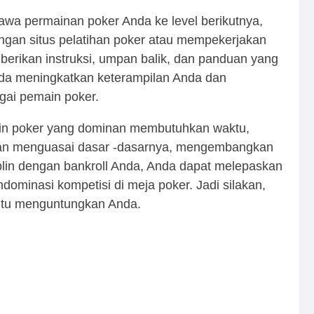
awa permainan poker Anda ke level berikutnya,
gan situs pelatihan poker atau mempekerjakan
berikan instruksi, umpan balik, dan panduan yang
nda meningkatkan keterampilan Anda dan
gai pemain poker.
in poker yang dominan membutuhkan waktu,
ngan menguasai dasar -dasarnya, mengembangkan
siplin dengan bankroll Anda, Anda dapat melepaskan
dominasi kompetisi di meja poker. Jadi silakan,
 itu menguntungkan Anda.