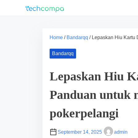
S
k
i
p
t
Home
/
Bandarqq
/ Lepaskan Hiu Kartu
o
c
Bandarqq
o
n
Lepaskan Hiu K
t
e
Panduan untuk 
n
t
pokerpelangi
September 14, 2025
admin