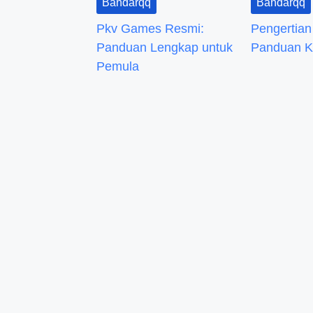
Bandarqq
Bandarqq
g
Pkv Games Resmi:
Pengertia
a
Panduan Lengkap untuk
Panduan K
t
Pemula
i
o
n