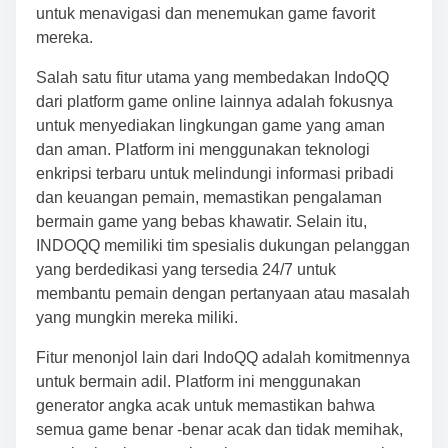
untuk menavigasi dan menemukan game favorit
mereka.
Salah satu fitur utama yang membedakan IndoQQ
dari platform game online lainnya adalah fokusnya
untuk menyediakan lingkungan game yang aman
dan aman. Platform ini menggunakan teknologi
enkripsi terbaru untuk melindungi informasi pribadi
dan keuangan pemain, memastikan pengalaman
bermain game yang bebas khawatir. Selain itu,
INDOQQ memiliki tim spesialis dukungan pelanggan
yang berdedikasi yang tersedia 24/7 untuk
membantu pemain dengan pertanyaan atau masalah
yang mungkin mereka miliki.
Fitur menonjol lain dari IndoQQ adalah komitmennya
untuk bermain adil. Platform ini menggunakan
generator angka acak untuk memastikan bahwa
semua game benar -benar acak dan tidak memihak,