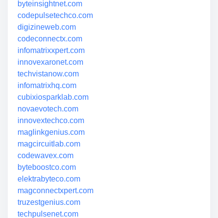
byteinsightnet.com
codepulsetechco.com
digizineweb.com
codeconnectx.com
infomatrixxpert.com
innovexaronet.com
techvistanow.com
infomatrixhq.com
cubixiosparklab.com
novaevotech.com
innovextechco.com
maglinkgenius.com
magcircuitlab.com
codewavex.com
byteboostco.com
elektrabyteco.com
magconnectxpert.com
truzestgenius.com
techpulsenet.com