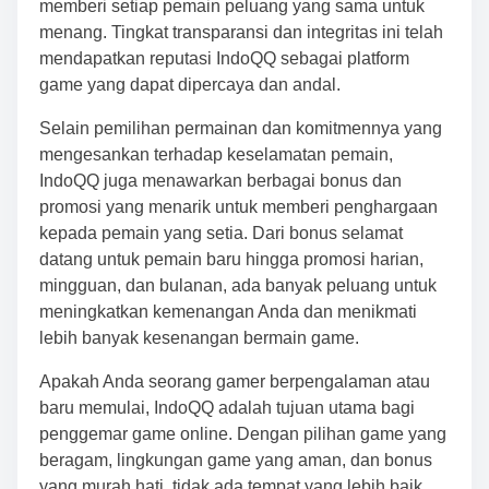
memberi setiap pemain peluang yang sama untuk
menang. Tingkat transparansi dan integritas ini telah
mendapatkan reputasi IndoQQ sebagai platform
game yang dapat dipercaya dan andal.
Selain pemilihan permainan dan komitmennya yang
mengesankan terhadap keselamatan pemain,
IndoQQ juga menawarkan berbagai bonus dan
promosi yang menarik untuk memberi penghargaan
kepada pemain yang setia. Dari bonus selamat
datang untuk pemain baru hingga promosi harian,
mingguan, dan bulanan, ada banyak peluang untuk
meningkatkan kemenangan Anda dan menikmati
lebih banyak kesenangan bermain game.
Apakah Anda seorang gamer berpengalaman atau
baru memulai, IndoQQ adalah tujuan utama bagi
penggemar game online. Dengan pilihan game yang
beragam, lingkungan game yang aman, dan bonus
yang murah hati, tidak ada tempat yang lebih baik