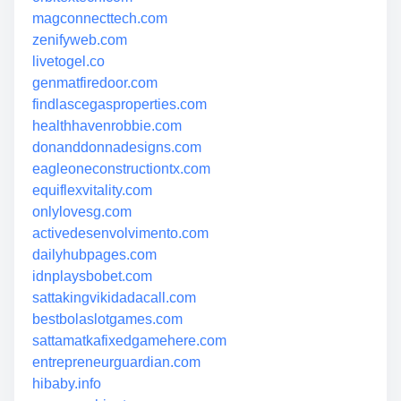
magconnecttech.com
zenifyweb.com
livetogel.co
genmatfiredoor.com
findlascegasproperties.com
healthhavenrobbie.com
donanddonnadesigns.com
eagleoneconstructiontx.com
equiflexvitality.com
onlylovesg.com
activedesenvolvimento.com
dailyhubpages.com
idnplaysbobet.com
sattakingvikidadacall.com
bestbolaslotgames.com
sattamatkafixedgamehere.com
entrepreneurguardian.com
hibaby.info