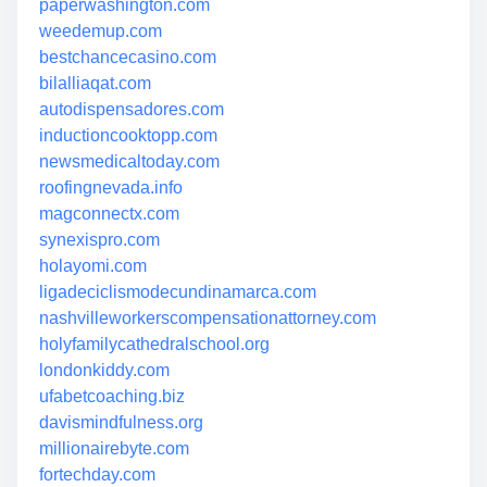
paperwashington.com
weedemup.com
bestchancecasino.com
bilalliaqat.com
autodispensadores.com
inductioncooktopp.com
newsmedicaltoday.com
roofingnevada.info
magconnectx.com
synexispro.com
holayomi.com
ligadeciclismodecundinamarca.com
nashvilleworkerscompensationattorney.com
holyfamilycathedralschool.org
londonkiddy.com
ufabetcoaching.biz
davismindfulness.org
millionairebyte.com
fortechday.com