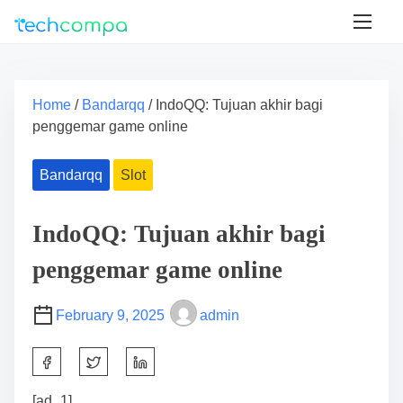
S
k
i
p
t
Home
/
Bandarqq
/ IndoQQ: Tujuan akhir bagi
o
penggemar game online
c
o
Bandarqq
Slot
n
t
e
IndoQQ: Tujuan akhir bagi
n
penggemar game online
t
February 9, 2025
admin
S
h
a
[ad_1]