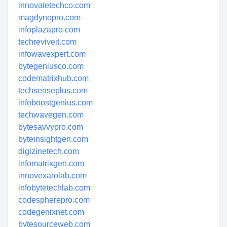
innovatetechco.com
magdynopro.com
infoplazapro.com
techreviveit.com
infowavexpert.com
bytegeniusco.com
codematrixhub.com
techsenseplus.com
infoboostgenius.com
techwavegen.com
bytesavvypro.com
byteinsightgen.com
digizinetech.com
infomatrixgen.com
innovexarolab.com
infobytetechlab.com
codespherepro.com
codegenixnet.com
bytesourceweb.com