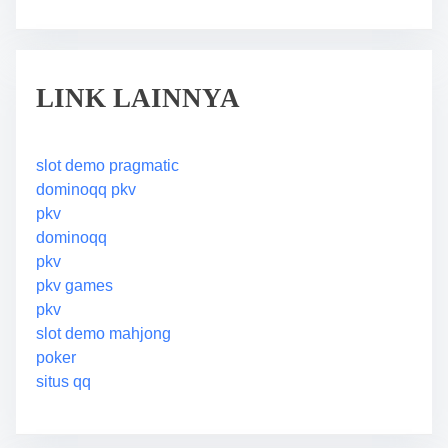
LINK LAINNYA
slot demo pragmatic
dominoqq pkv
pkv
dominoqq
pkv
pkv games
pkv
slot demo mahjong
poker
situs qq