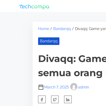
S
k
i
p
t
Home
/
Bandarqq
/ Divaqq: Game ya
o
c
Bandarqq
o
n
Divaqq: Gam
t
e
semua orang 
n
t
March 7, 2025
admin
S
h