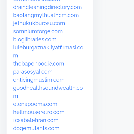
draincleaningdirectory.com
baotangmythuathcm.com
jethukukburosu.com
somniumforge.com
bloglibraries.com
luleburgaznakliyatfirmasi.co
m
thebapehoodie.com
parasosyal.com
enticingmuslim.com
goodhealthsoundwealth.co
m
elenapoems.com
hellmouseretro.com
fcsabatehran.com
dogemutants.com