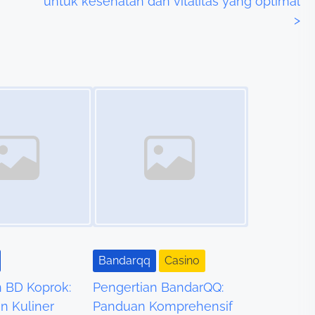
untuk kesehatan dan vitalitas yang optimal
>
Image Placeholder
Bandarqq
Casino
n BD Koprok:
Pengertian BandarQQ:
n Kuliner
Panduan Komprehensif