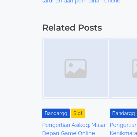
taruhan dan permainan online
s
a
o
p
d
s
o
t
Related Posts
s
i
t
t
m
Image Placeholder
Image Placeholder
o
e
s
n
:
n
a
v
i
g
Bandarqq
Slot
Bandarqq
a
Pengertian Asikqq: Masa
Pengertia
Depan Game Online
Kenikmata
t