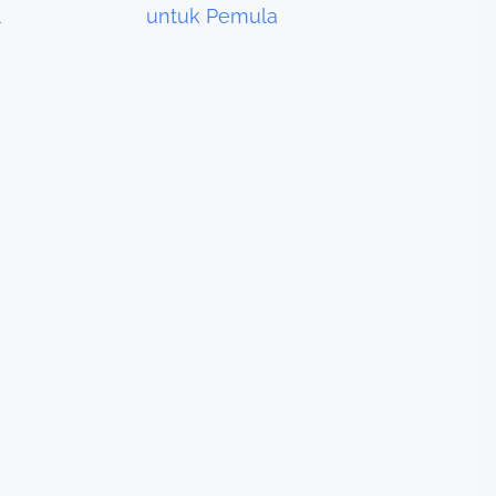
l
untuk Pemula