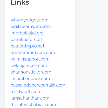
Links
whymydoggy.com
digitalearnweb.com
interbolaslot.org
palmkuafor.com
dataentrypro.net
dreamrummypro.com
kaiminsupport.com
belanjareceh.com
shannonsticker.com
insprationbuzz.com
passeiodebarcoarraial.com
fondworth.com
iamseharkhan.com
thelatestkhabrain.com