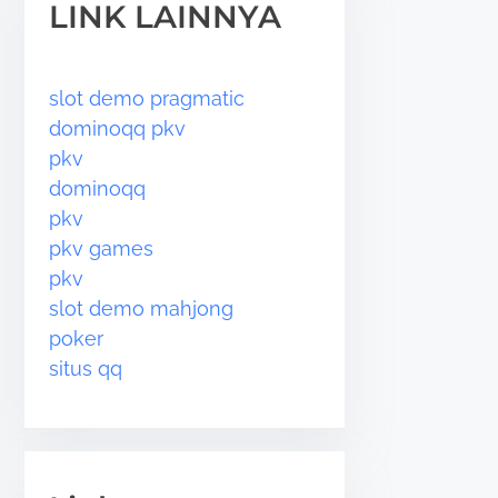
LINK LAINNYA
slot demo pragmatic
dominoqq pkv
pkv
dominoqq
pkv
pkv games
pkv
slot demo mahjong
poker
situs qq