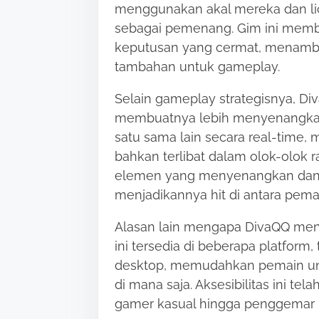
menggunakan akal mereka dan li
sebagai pemenang. Gim ini mem
keputusan yang cermat, menamba
tambahan untuk gameplay.
Selain gameplay strategisnya, D
membuatnya lebih menyenangkan 
satu sama lain secara real-time
bahkan terlibat dalam olok-olok
elemen yang menyenangkan dan 
menjadikannya hit di antara pemai
Alasan lain mengapa DivaQQ menja
ini tersedia di beberapa platform
desktop, memudahkan pemain unt
di mana saja. Aksesibilitas ini t
gamer kasual hingga penggemar 