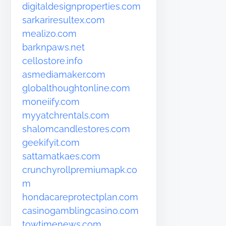
digitaldesignproperties.com
sarkariresultex.com
mealizo.com
barknpaws.net
cellostore.info
asmediamaker.com
globalthoughtonline.com
moneiify.com
myyatchrentals.com
shalomcandlestores.com
geekifyit.com
sattamatkaes.com
crunchyrollpremiumapk.co
m
hondacareprotectplan.com
casinogamblingcasino.com
towtimenews.com