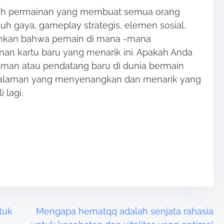
lah permainan yang membuat semua orang
h gaya, gameplay strategis, elemen sosial,
rankan bahwa pemain di mana -mana
n kartu baru yang menarik ini. Apakah Anda
man atau pendatang baru di dunia bermain
alaman yang menyenangkan dan menarik yang
 lagi.
tuk
Mengapa hematqq adalah senjata rahasia