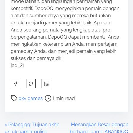
mode latihan, dan lingkungan permainan yang
kompetitif, DepoQQ menyediakan pemain dengan
alat dan sumber daya yang mereka butuhkan
untuk menjadi gamer yang lebih baik. Apakah
Anda seorang pemula yang lengkap atau pro
berpengalaman, DepoQQ dapat membantu Anda
meningkatkan keterampilan Anda, mempertajam
gameplay Anda, dan menjadi pemain yang lebih
sukses dan percaya diri.
[ad_2]
S
h
a
P
pkv games
1 min read
r
o
e
s
t
t
P
<
Pelangiqq: Tujuan akhir
h
r
Menangkan Besar dengan
untuk gamer online
i
e
berbagai game ABANGQQ