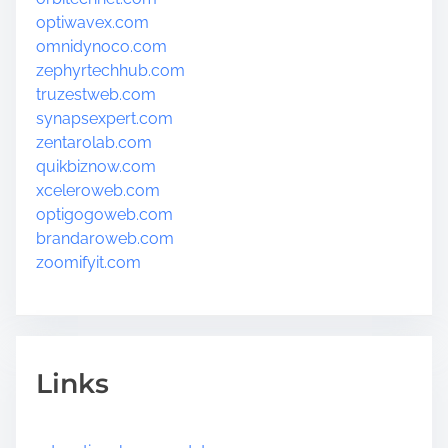
optiwavex.com
omnidynoco.com
zephyrtechhub.com
truzestweb.com
synapsexpert.com
zentarolab.com
quikbiznow.com
xceleroweb.com
optigogoweb.com
brandaroweb.com
zoomifyit.com
Links