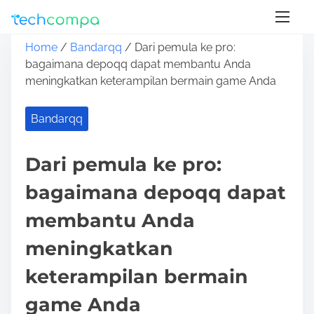
S
Home
/
Bandarqq
/ Dari pemula ke pro:
k
bagaimana depoqq dapat membantu Anda
i
meningkatkan keterampilan bermain game Anda
p
t
Bandarqq
o
c
o
Dari pemula ke pro:
n
t
bagaimana depoqq dapat
e
membantu Anda
n
t
meningkatkan
keterampilan bermain
game Anda