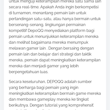
untuk menguji keterampilan mereka satu sama lain
secara real-time. Apakah Anda ingin berkompetisi
di turnamen, menantang pemain lain untuk
pertandingan satu-satu, atau hanya bermain untuk
bersenang-senang, lingkungan permainan
kompetitif DepoQQ menyediakan platform bagi
pemain untuk menunjukkan keterampilan mereka
dan melihat bagaimana mereka menumpuk
melawan gamer lain . Dengan bersaing dengan
pemain lain dan belajar dari strategi dan taktik
mereka, pemain dapat meningkatkan keterampilan
mereka dan menjadi gamer yang lebih
berpengetahuan luas.
Secara keseluruhan, DEPOQQ adalah sumber
yang berharga bagi pemain yang ingin
meningkatkan keterampilan bermain game mereka
dan membawa gameplay mereka ke tingkat
berikutnya. Dengan tutorial yang komprehensif,