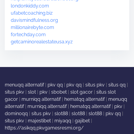
londonkiddy.com
ufabetcoaching.biz
davismindfulness.org
millionairebyte.com
fortechday.com
getcaminorealestateusa.xyz
menuqq alternatif
|
pkv qq
|
pkv qq
|
situs pkv
|
situs qq
|
situs pkv
|
slot
|
pkv
|
sbobet
|
slot gacor
|
situs slot
gacor
|
murniqq alternatif
|
hematqq alternatif
|
menuqq
alternatif
|
murniqq alternatif
|
hematqq alternatif
|
pkv
|
dominoqq
|
situs pkv
|
slot88
|
slot88
|
slot88
|
pkv qq
|
situs pkv
|
majestibet
|
miyaqq
|
gajibet
|
https://asikqq.pkvgamesresmi.org/