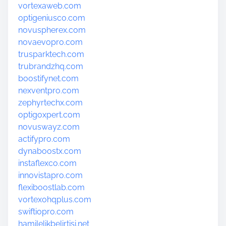
vortexaweb.com
optigeniusco.com
novuspherex.com
novaevopro.com
trusparktech.com
trubrandzhq.com
boostifynet.com
nexventpro.com
zephyrtechx.com
optigoxpert.com
novuswayz.com
actifypro.com
dynaboostx.com
instaflexco.com
innovistapro.com
flexiboostlab.com
vortexohqplus.com
swiftiopro.com
hamilelikbelirtisi.net