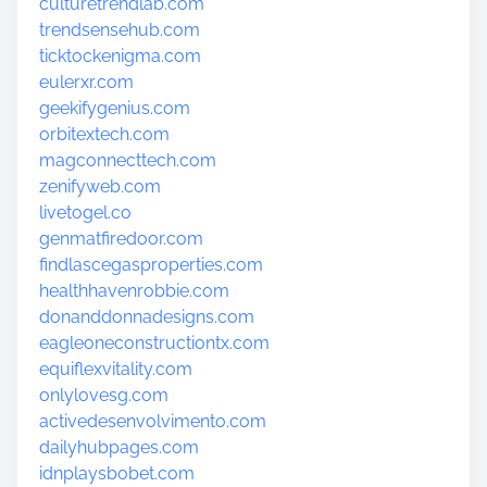
culturetrendlab.com
trendsensehub.com
ticktockenigma.com
eulerxr.com
geekifygenius.com
orbitextech.com
magconnecttech.com
zenifyweb.com
livetogel.co
genmatfiredoor.com
findlascegasproperties.com
healthhavenrobbie.com
donanddonnadesigns.com
eagleoneconstructiontx.com
equiflexvitality.com
onlylovesg.com
activedesenvolvimento.com
dailyhubpages.com
idnplaysbobet.com