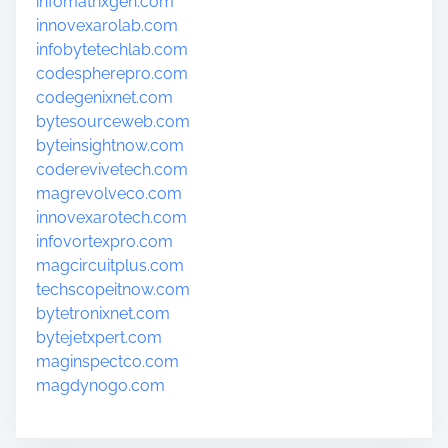
infomatrixgen.com
innovexarolab.com
infobytetechlab.com
codespherepro.com
codegenixnet.com
bytesourceweb.com
byteinsightnow.com
coderevivetech.com
magrevolveco.com
innovexarotech.com
infovortexpro.com
magcircuitplus.com
techscopeitnow.com
bytetronixnet.com
bytejetxpert.com
maginspectco.com
magdynogo.com