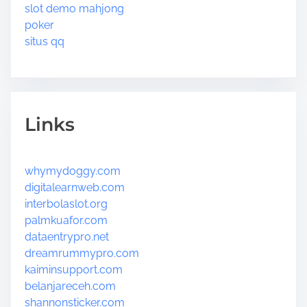
slot demo mahjong
poker
situs qq
Links
whymydoggy.com
digitalearnweb.com
interbolaslot.org
palmkuafor.com
dataentrypro.net
dreamrummypro.com
kaiminsupport.com
belanjareceh.com
shannonsticker.com