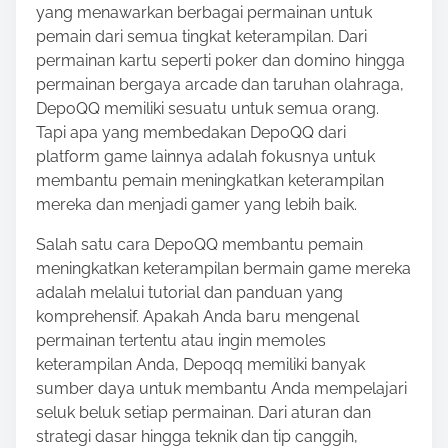
yang menawarkan berbagai permainan untuk
pemain dari semua tingkat keterampilan. Dari
permainan kartu seperti poker dan domino hingga
permainan bergaya arcade dan taruhan olahraga,
DepoQQ memiliki sesuatu untuk semua orang.
Tapi apa yang membedakan DepoQQ dari
platform game lainnya adalah fokusnya untuk
membantu pemain meningkatkan keterampilan
mereka dan menjadi gamer yang lebih baik.
Salah satu cara DepoQQ membantu pemain
meningkatkan keterampilan bermain game mereka
adalah melalui tutorial dan panduan yang
komprehensif. Apakah Anda baru mengenal
permainan tertentu atau ingin memoles
keterampilan Anda, Depoqq memiliki banyak
sumber daya untuk membantu Anda mempelajari
seluk beluk setiap permainan. Dari aturan dan
strategi dasar hingga teknik dan tip canggih,