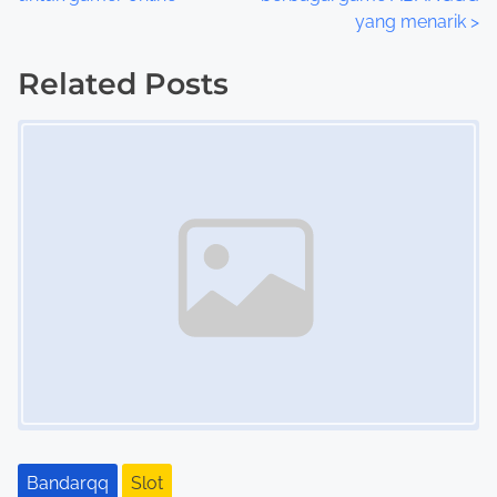
o
s
a
yang menarik
>
p
d
s
o
t
Related Posts
t
s
i
Image Placeholder
t
m
s
o
e
n
n
:
a
v
i
g
a
t
Bandarqq
Slot