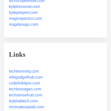
techscopeitnow.com
bytetronixnet.com
bytejetxpert.com
maginspectco.com
magdynogo.com
Links
techtronixhq.com
infogadgethub.com
codelinkitpro.com
techboostgen.com
techsensehub.com
bytelabtech.com
innovatexaweb.com