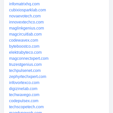
infomatrixhq.com
cubixiosparklab.com
novaevotech.com
innovextechco.com
maglinkgenius.com
magcircuitlab.com
codewavex.com
byteboostco.com
elektrabyteco.com
magconnectxpert.com
truzestgenius.com
techpulsenet.com
zephyrtechxpert.com
infovortexco.com
digizinelab.com
techwavego.com
codepulsex.com
techscopetech.com
magdynoweb.com