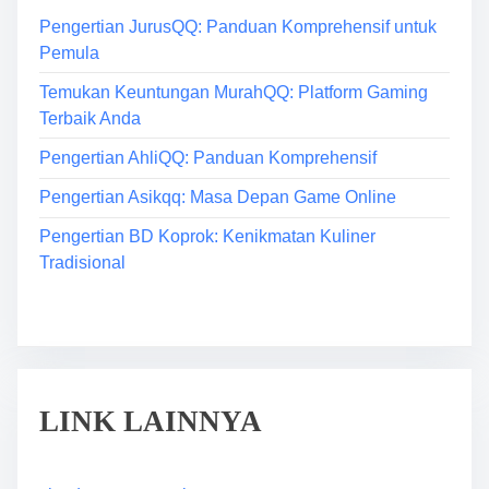
Pengertian JurusQQ: Panduan Komprehensif untuk
Pemula
Temukan Keuntungan MurahQQ: Platform Gaming
Terbaik Anda
Pengertian AhliQQ: Panduan Komprehensif
Pengertian Asikqq: Masa Depan Game Online
Pengertian BD Koprok: Kenikmatan Kuliner
Tradisional
LINK LAINNYA