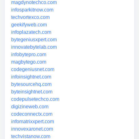
magdynotechco.com
infosparkitnow.com
techvortexco.com
geekifyweb.com
infoplazatech.com
bytegeniusxpert.com
innovatebytelab.com
infobytepro.com
magbytego.com
codegeniusnet.com
infoinsightnet.com
bytesourcehq.com
byteinsightnet.com
codepulsetechco.com
digizineweb.com
codeconnectx.com
infomatrixxpert.com
innovexaronet.com
techvistanow.com