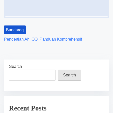
Bandarqq
Pengertian AhliQQ: Panduan Komprehensif
Search
Search
Recent Posts