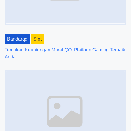
Bandarqq
Slot
Temukan Keuntungan MurahQQ: Platform Gaming Terbaik
Anda
Image Placeholder