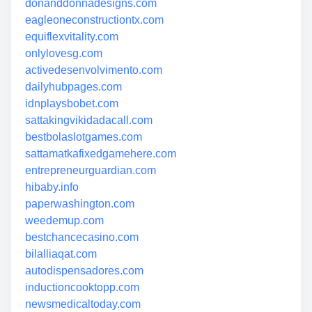
donanddonnadesigns.com
eagleoneconstructiontx.com
equiflexvitality.com
onlylovesg.com
activedesenvolvimento.com
dailyhubpages.com
idnplaysbobet.com
sattakingvikidadacall.com
bestbolaslotgames.com
sattamatkafixedgamehere.com
entrepreneurguardian.com
hibaby.info
paperwashington.com
weedemup.com
bestchancecasino.com
bilalliaqat.com
autodispensadores.com
inductioncooktopp.com
newsmedicaltoday.com