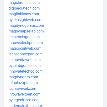
magchronicle.com
digipediatech.com
maglinkitnow.com
byteinsightweb.com
magdynogenius.com
magsynapselab.com
techtronixgen.com
innovextechpro.com
magcircuitweb.com
techscopexpert.com
techpediaweb.com
bytelabgenius.com
innovatetechco.com
magdynopro.com
infoplazapro.com
techreviveit.com
infowavexpert.com
bytegeniusco.com
codematrixhub.com