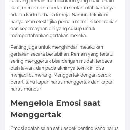
seorang pemain memiliki kartu yang tidak terlalu
kuat, mereka bisa bertaruh seolah-olah kartunya
adalah kartu terbaik di meja. Namun, teknik ini
hanya akan efektif jika pemain memiliki keberanian
dan kepercayaan diri yang cukup untuk
mempertahankan gertakan mereka.
Penting juga untuk menghindari melakukan
gertakan secara berlebihan. Pemain yang terlalu
sering menggertak bisa dengan mudah terbaca
oleh lawan, dan pada akhirnya teknik ini bisa
menjadi bumerang. Menggertak dengan cerdik
berarti tahu kapan harus menggertak dan kapan
harus mundur.
Mengelola Emosi saat
Menggertak
Emosi adalah salah satu aspek penting yang harus