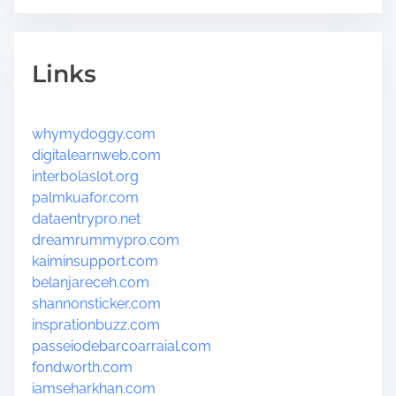
Links
whymydoggy.com
digitalearnweb.com
interbolaslot.org
palmkuafor.com
dataentrypro.net
dreamrummypro.com
kaiminsupport.com
belanjareceh.com
shannonsticker.com
insprationbuzz.com
passeiodebarcoarraial.com
fondworth.com
iamseharkhan.com