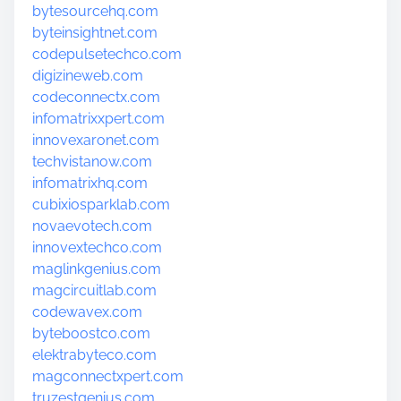
bytesourcehq.com
byteinsightnet.com
codepulsetechco.com
digizineweb.com
codeconnectx.com
infomatrixxpert.com
innovexaronet.com
techvistanow.com
infomatrixhq.com
cubixiosparklab.com
novaevotech.com
innovextechco.com
maglinkgenius.com
magcircuitlab.com
codewavex.com
byteboostco.com
elektrabyteco.com
magconnectxpert.com
truzestgenius.com