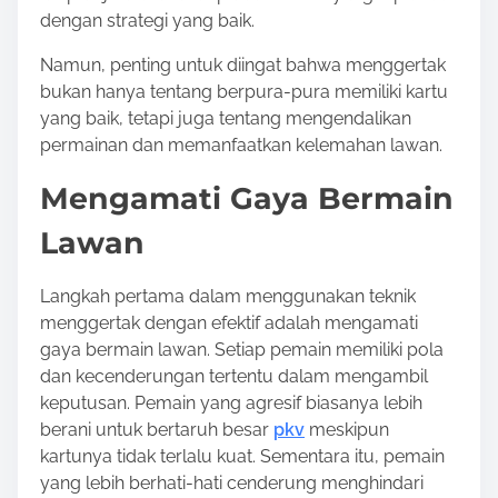
dengan strategi yang baik.
Namun, penting untuk diingat bahwa menggertak
bukan hanya tentang berpura-pura memiliki kartu
yang baik, tetapi juga tentang mengendalikan
permainan dan memanfaatkan kelemahan lawan.
Mengamati Gaya Bermain
Lawan
Langkah pertama dalam menggunakan teknik
menggertak dengan efektif adalah mengamati
gaya bermain lawan. Setiap pemain memiliki pola
dan kecenderungan tertentu dalam mengambil
keputusan. Pemain yang agresif biasanya lebih
berani untuk bertaruh besar
pkv
meskipun
kartunya tidak terlalu kuat. Sementara itu, pemain
yang lebih berhati-hati cenderung menghindari