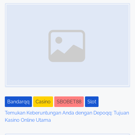
Image Placeholder
s
o
e
n
n
:
a
v
i
g
a
t
i
Bandarqq
Casino
SBOBET88
Slot
o
Temukan Keberuntungan Anda dengan Depoqq: Tujuan
Kasino Online Utama
n
Image Placeholder