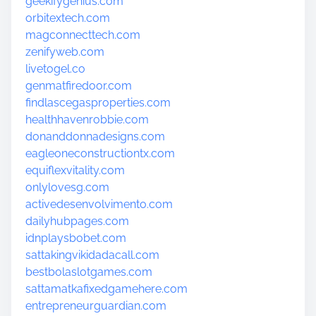
geekifygenius.com
orbitextech.com
magconnecttech.com
zenifyweb.com
livetogel.co
genmatfiredoor.com
findlascegasproperties.com
healthhavenrobbie.com
donanddonnadesigns.com
eagleoneconstructiontx.com
equiflexvitality.com
onlylovesg.com
activedesenvolvimento.com
dailyhubpages.com
idnplaysbobet.com
sattakingvikidadacall.com
bestbolaslotgames.com
sattamatkafixedgamehere.com
entrepreneurguardian.com