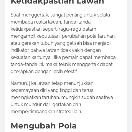
Ketidakpastian Lawan
Saat menggertak, sangat penting untuk selalu
membaca reaksi lawan. Tanda-tanda
ketidakpastian seperti ragu-ragu dalam
mengambil keputusan, perubahan pola taruhan,
atau gerakan tubuh yang gelisah bisa menjadi
indikator bahwa lawan tidak yakin dengan
kekuatan kartunya. Jika pemain dapat membaca
tanda-tanda ini, maka teknik menggertak dapat
diterapkan dengan lebih efektif.
Namun, jika lawan tetap menunjukkan
kepercayaan diri yang tinggi dan terus
meningkatkan taruhan, mungkin sudah saatnya
untuk mundur dari gertakan dan
mempertimbangkan strategi lain.
Mengubah Pola