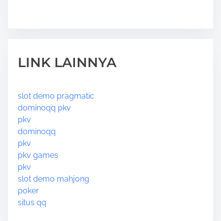
LINK LAINNYA
slot demo pragmatic
dominoqq pkv
pkv
dominoqq
pkv
pkv games
pkv
slot demo mahjong
poker
situs qq