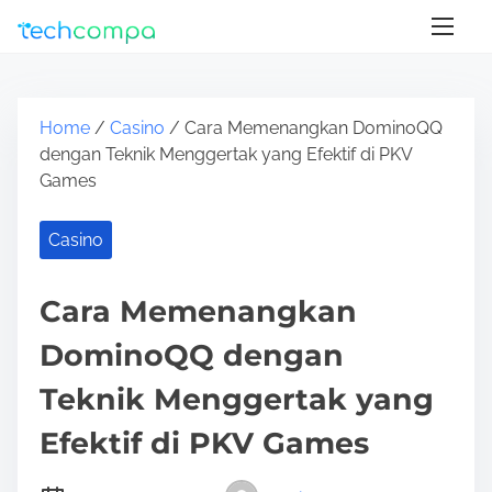
S
k
i
p
t
Home
/
Casino
/ Cara Memenangkan DominoQQ
o
dengan Teknik Menggertak yang Efektif di PKV
c
Games
o
n
Casino
t
e
n
Cara Memenangkan
t
DominoQQ dengan
Teknik Menggertak yang
Efektif di PKV Games