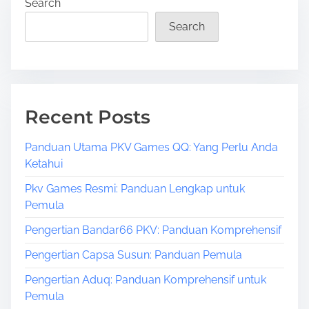
Search
Search
Recent Posts
Panduan Utama PKV Games QQ: Yang Perlu Anda
Ketahui
Pkv Games Resmi: Panduan Lengkap untuk
Pemula
Pengertian Bandar66 PKV: Panduan Komprehensif
Pengertian Capsa Susun: Panduan Pemula
Pengertian Aduq: Panduan Komprehensif untuk
Pemula