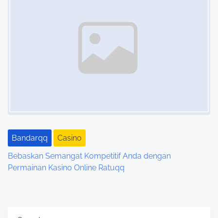
Bandarqq
Casino
Bebaskan Semangat Kompetitif Anda dengan
Permainan Kasino Online Ratuqq