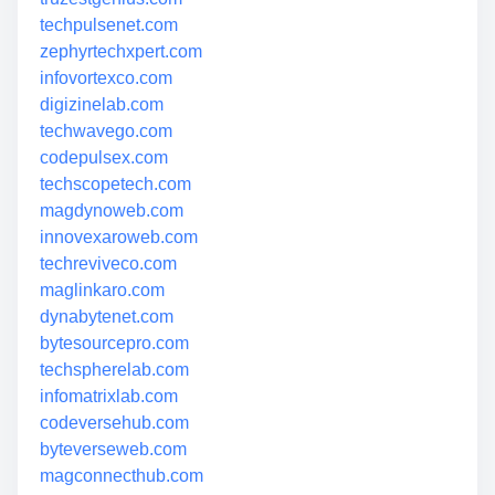
techpulsenet.com
zephyrtechxpert.com
infovortexco.com
digizinelab.com
techwavego.com
codepulsex.com
techscopetech.com
magdynoweb.com
innovexaroweb.com
techreviveco.com
maglinkaro.com
dynabytenet.com
bytesourcepro.com
techspherelab.com
infomatrixlab.com
codeversehub.com
byteverseweb.com
magconnecthub.com