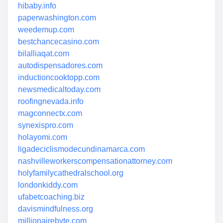
hibaby.info
paperwashington.com
weedemup.com
bestchancecasino.com
bilalliaqat.com
autodispensadores.com
inductioncooktopp.com
newsmedicaltoday.com
roofingnevada.info
magconnectx.com
synexispro.com
holayomi.com
ligadeciclismodecundinamarca.com
nashvilleworkerscompensationattorney.com
holyfamilycathedralschool.org
londonkiddy.com
ufabetcoaching.biz
davismindfulness.org
millionairebyte.com