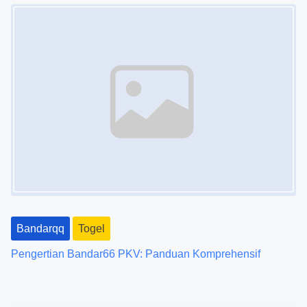
Image Placeholder
Bandarqq
Togel
Pengertian Bandar66 PKV: Panduan Komprehensif