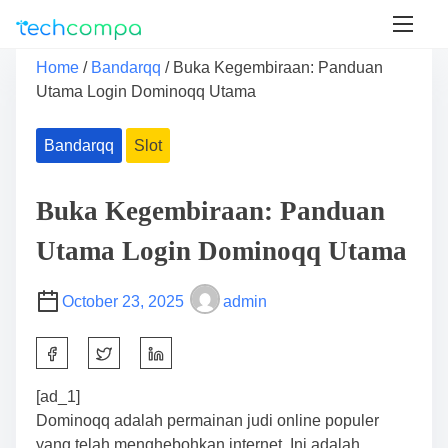
S
Home
/
Bandarqq
/ Buka Kegembiraan: Panduan
k
Utama Login Dominoqq Utama
i
p
Bandarqq
Slot
t
o
c
Buka Kegembiraan: Panduan
o
n
Utama Login Dominoqq Utama
t
e
October 23, 2025
admin
n
t
S
h
a
[ad_1]
r
Dominoqq adalah permainan judi online populer
e
yang telah menghebohkan internet. Ini adalah