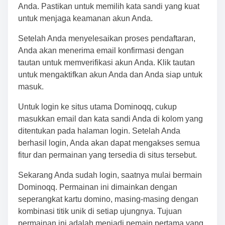
Anda. Pastikan untuk memilih kata sandi yang kuat
untuk menjaga keamanan akun Anda.
Setelah Anda menyelesaikan proses pendaftaran,
Anda akan menerima email konfirmasi dengan
tautan untuk memverifikasi akun Anda. Klik tautan
untuk mengaktifkan akun Anda dan Anda siap untuk
masuk.
Untuk login ke situs utama Dominoqq, cukup
masukkan email dan kata sandi Anda di kolom yang
ditentukan pada halaman login. Setelah Anda
berhasil login, Anda akan dapat mengakses semua
fitur dan permainan yang tersedia di situs tersebut.
Sekarang Anda sudah login, saatnya mulai bermain
Dominoqq. Permainan ini dimainkan dengan
seperangkat kartu domino, masing-masing dengan
kombinasi titik unik di setiap ujungnya. Tujuan
permainan ini adalah menjadi pemain pertama yang