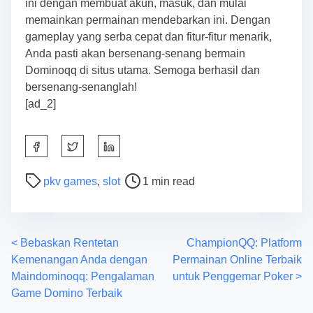
ini dengan membuat akun, masuk, dan mulai
memainkan permainan mendebarkan ini. Dengan
gameplay yang serba cepat dan fitur-fitur menarik,
Anda pasti akan bersenang-senang bermain
Dominoqq di situs utama. Semoga berhasil dan
bersenang-senanglah!
[ad_2]
S
h
a
P
pkv games
,
slot
1 min read
r
o
e
s
t
t
<
Bebaskan Rentetan
h
r
ChampionQQ: Platform
P
Kemenangan Anda dengan
i
e
Permainan Online Terbaik
o
Maindominoqq: Pengalaman
s
a
untuk Penggemar Poker
>
Game Domino Terbaik
p
d
s
o
t