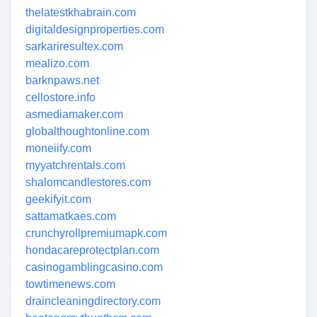
thelatestkhabrain.com
digitaldesignproperties.com
sarkariresultex.com
mealizo.com
barknpaws.net
cellostore.info
asmediamaker.com
globalthoughtonline.com
moneiify.com
myyatchrentals.com
shalomcandlestores.com
geekifyit.com
sattamatkaes.com
crunchyrollpremiumapk.com
hondacareprotectplan.com
casinogamblingcasino.com
towtimenews.com
draincleaningdirectory.com