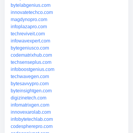
bytelabgenius.com
innovatetechco.com
magdynopro.com
infoplazapro.com
techreviveit.com
infowavexpert.com
bytegeniusco.com
codematrixhub.com
techsenseplus.com
infoboostgenius.com
techwavegen.com
bytesavvypro.com
byteinsightgen.com
digizinetech.com
infomatrixgen.com
innovexarolab.com
infobytetechlab.com
codespherepro.com