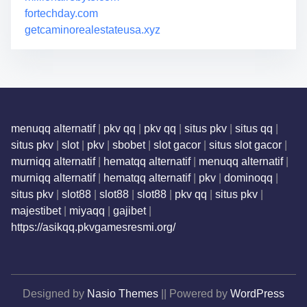
fortechday.com
getcaminorealestateusa.xyz
menuqq alternatif
|
pkv qq
|
pkv qq
|
situs pkv
|
situs qq
|
situs pkv
|
slot
|
pkv
|
sbobet
|
slot gacor
|
situs slot gacor
|
murniqq alternatif
|
hematqq alternatif
|
menuqq alternatif
|
murniqq alternatif
|
hematqq alternatif
|
pkv
|
dominoqq
|
situs pkv
|
slot88
|
slot88
|
slot88
|
pkv qq
|
situs pkv
|
majestibet
|
miyaqq
|
gajibet
|
https://asikqq.pkvgamesresmi.org/
Designed by
Nasio Themes
||
Powered by
WordPress