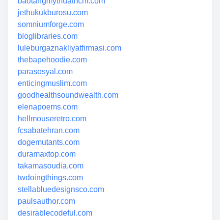
baotangmythuathcm.com
jethukukburosu.com
somniumforge.com
bloglibraries.com
luleburgaznakliyatfirmasi.com
thebapehoodie.com
parasosyal.com
enticingmuslim.com
goodhealthsoundwealth.com
elenapoems.com
hellmouseretro.com
fcsabatehran.com
dogemutants.com
duramaxtop.com
takamasoudia.com
twdoingthings.com
stellabluedesignsco.com
paulsauthor.com
desirablecodeful.com