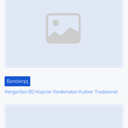
Bandarqq
Pengertian BD Koprok: Kenikmatan Kuliner Tradisional
Image Placeholder