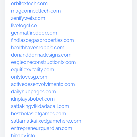
orbitextech.com
magconnecttech.com
zenifyweb.com
livetogel.co
genmatfiredoor.com
findlascegasproperties.com
healthhavenrobbie.com
donanddonnadesigns.com
eagleoneconstructiontx.com
equiflexvitality.com
onlylovesg.com
activedesenvolvimento.com
dailyhubpages.com
idnplaysbobet.com
sattakingvikidadacall.com
bestbolaslotgames.com
sattamatkafixedgamehere.com
entrepreneurguardian.com
hibaby.info