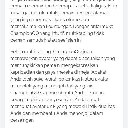
pemain memainkan beberapa tabel sekaligus. Fitur
ini sangat cocok untuk pemain berpengalaman
yang ingin meningkatkan volume dan
memaksimalkan keuntungan. Dengan antarmuka
ChampionQQ yang intuitif, multi-tabling tidak
pernah semudah atau seefisien ini.
Selain multi-tabling, ChampionQQ juga
menawarkan avatar yang dapat disesuaikan yang
memungkinkan pemain mengekspresikan
kepribadian dan gaya mereka di meja. Apakah
Anda lebih suka wajah poker klasik atau avatar
mencolok yang menonjol dari yang lain,
ChampionQQ siap membantu Anda. Dengan
beragam pilihan penyesuaian, Anda dapat
membuat avatar unik yang mewakili individualitas
Anda dan membantu Anda menonjol dalam
persaingan.