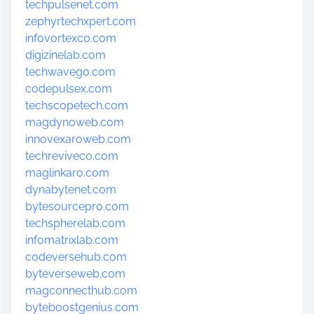
techpulsenet.com
zephyrtechxpert.com
infovortexco.com
digizinelab.com
techwavego.com
codepulsex.com
techscopetech.com
magdynoweb.com
innovexaroweb.com
techreviveco.com
maglinkaro.com
dynabytenet.com
bytesourcepro.com
techspherelab.com
infomatrixlab.com
codeversehub.com
byteverseweb.com
magconnecthub.com
byteboostgenius.com