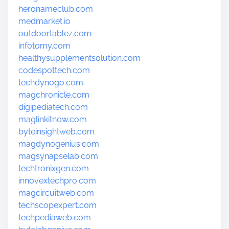
heronameclub.com
medmarket.io
outdoortablez.com
infotomy.com
healthysupplementsolution.com
codespottech.com
techdynogo.com
magchronicle.com
digipediatech.com
maglinkitnow.com
byteinsightweb.com
magdynogenius.com
magsynapselab.com
techtronixgen.com
innovextechpro.com
magcircuitweb.com
techscopexpert.com
techpediaweb.com