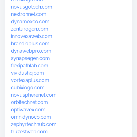
novusgotech.com
nextronnet.com
dynamoxco.com
zenturogen.com
innovexaweb.com
brandioplus.com
dynawebpro.com
synapsegen.com
flexipathlab.com
vividushq.com
vortexaplus.com
cubixiogo.com
novuspherenet.com
orbitechnet.com
optiwavex.com
omnidynoco.com
zephyrtechhub.com
truzestweb.com