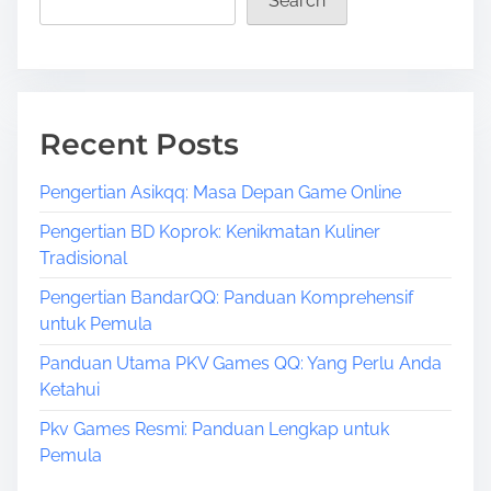
Search
Recent Posts
Pengertian Asikqq: Masa Depan Game Online
Pengertian BD Koprok: Kenikmatan Kuliner
Tradisional
Pengertian BandarQQ: Panduan Komprehensif
untuk Pemula
Panduan Utama PKV Games QQ: Yang Perlu Anda
Ketahui
Pkv Games Resmi: Panduan Lengkap untuk
Pemula