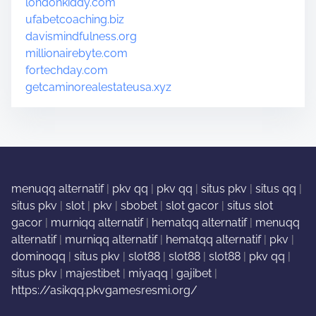
londonkiddy.com
ufabetcoaching.biz
davismindfulness.org
millionairebyte.com
fortechday.com
getcaminorealestateusa.xyz
menuqq alternatif
|
pkv qq
|
pkv qq
|
situs pkv
|
situs qq
|
situs pkv
|
slot
|
pkv
|
sbobet
|
slot gacor
|
situs slot
gacor
|
murniqq alternatif
|
hematqq alternatif
|
menuqq
alternatif
|
murniqq alternatif
|
hematqq alternatif
|
pkv
|
dominoqq
|
situs pkv
|
slot88
|
slot88
|
slot88
|
pkv qq
|
situs pkv
|
majestibet
|
miyaqq
|
gajibet
|
https://asikqq.pkvgamesresmi.org/