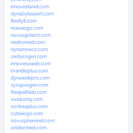
innovestanet.com
dynabytexpert.com
flexifyit.com
maxxiogo.com
novusgotech.com
nextronnet.com
dynamoxco.com
zenturogen.com
innovexaweb.com
brandioplus.com
dynawebpro.com
synapsegen.com
flexipathlab.com
vividushq.com
vortexaplus.com
cubixiogo.com
novuspherenet.com
orbitechnet.com