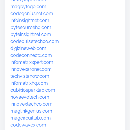
magbytego.com
codegeniusnet.com
infoinsightnet.com
bytesourcehq.com
byteinsightnet.com
codepulsetechco.com
digizineweb.com
codeconnectx.com
infomatrixxpert.com
innovexaronet.com
techvistanow.com
infomatrixhq.com
cubixiosparklab.com
novaevotech.com
innovextechco.com
maglinkgenius.com
magcircuitlab.com
codewavex.com