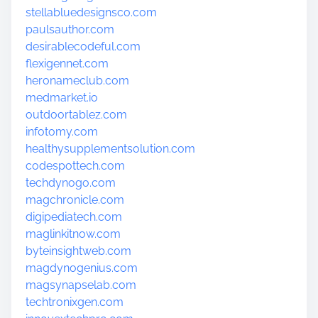
stellabluedesignsco.com
paulsauthor.com
desirablecodeful.com
flexigennet.com
heronameclub.com
medmarket.io
outdoortablez.com
infotomy.com
healthysupplementsolution.com
codespottech.com
techdynogo.com
magchronicle.com
digipediatech.com
maglinkitnow.com
byteinsightweb.com
magdynogenius.com
magsynapselab.com
techtronixgen.com