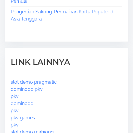
Pemula
Pengertian Sakong: Permainan Kartu Populer di
Asia Tenggara
LINK LAINNYA
slot demo pragmatic
dominoqq pkv
pkv
dominoqq
pkv
pkv games
pkv
slot demo mahjong