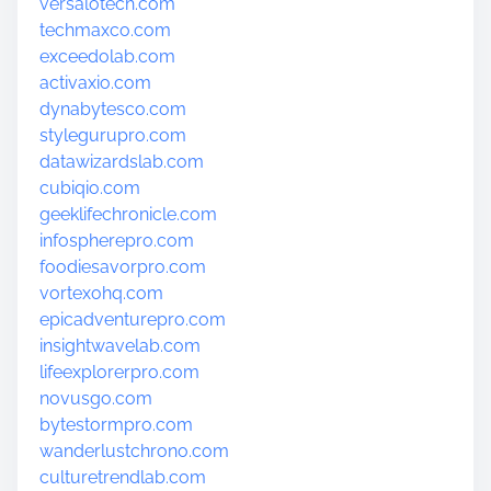
versalotech.com
techmaxco.com
exceedolab.com
activaxio.com
dynabytesco.com
stylegurupro.com
datawizardslab.com
cubiqio.com
geeklifechronicle.com
infospherepro.com
foodiesavorpro.com
vortexohq.com
epicadventurepro.com
insightwavelab.com
lifeexplorerpro.com
novusgo.com
bytestormpro.com
wanderlustchrono.com
culturetrendlab.com