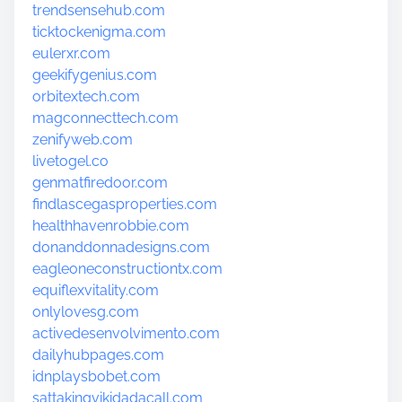
trendsensehub.com
ticktockenigma.com
eulerxr.com
geekifygenius.com
orbitextech.com
magconnecttech.com
zenifyweb.com
livetogel.co
genmatfiredoor.com
findlascegasproperties.com
healthhavenrobbie.com
donanddonnadesigns.com
eagleoneconstructiontx.com
equiflexvitality.com
onlylovesg.com
activedesenvolvimento.com
dailyhubpages.com
idnplaysbobet.com
sattakingvikidadacall.com