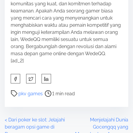
komunitas yang kuat, dan komitmen terhadap
keamanan. Apakah Anda seorang gamer biasa
yang mencari cara yang menyenangkan untuk
menghabiskan waktu atau pemain kompetitif yang
ingin menguji keterampilan Anda melawan orang
lain, WedeQQ memiliki sesuatu untuk semua
orang. Bergabunglah dengan revolusi dan alami
masa depan game online dengan WedeQQ.
[ad_2]
S
h
a
P
pkv games
1 min read
r
o
e
s
t
t
P
<
Dari poker ke slot: Jelajahi
h
r
Menjelajahi Dunia
beragam opsi game di
i
e
Gocengqq yang