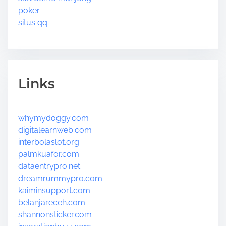
poker
situs qq
Links
whymydoggy.com
digitalearnweb.com
interbolaslot.org
palmkuafor.com
dataentrypro.net
dreamrummypro.com
kaiminsupport.com
belanjareceh.com
shannonsticker.com