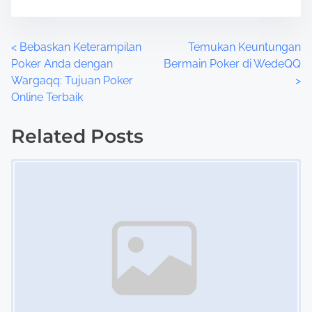
e
s
t
t
P
<
Bebaskan Keterampilan
h
r
Temukan Keuntungan
Poker Anda dengan
i
e
Bermain Poker di WedeQQ
o
Wargaqq: Tujuan Poker
s
a
>
Online Terbaik
p
d
s
o
t
t
s
i
Related Posts
t
m
Image Placeholder
s
o
e
n
n
:
a
v
i
g