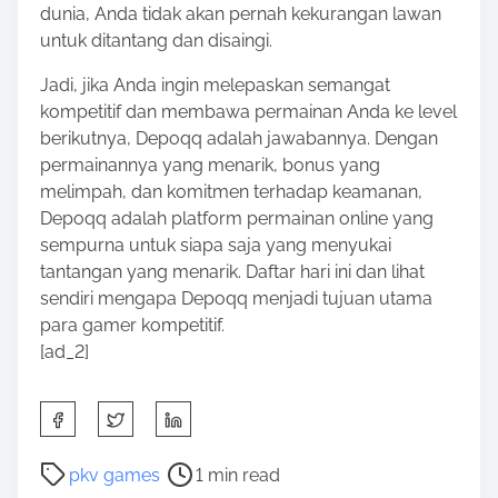
dunia, Anda tidak akan pernah kekurangan lawan
untuk ditantang dan disaingi.
Jadi, jika Anda ingin melepaskan semangat
kompetitif dan membawa permainan Anda ke level
berikutnya, Depoqq adalah jawabannya. Dengan
permainannya yang menarik, bonus yang
melimpah, dan komitmen terhadap keamanan,
Depoqq adalah platform permainan online yang
sempurna untuk siapa saja yang menyukai
tantangan yang menarik. Daftar hari ini dan lihat
sendiri mengapa Depoqq menjadi tujuan utama
para gamer kompetitif.
[ad_2]
S
h
a
P
pkv games
1 min read
r
o