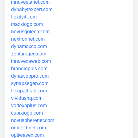
innovestanet.com
dynabytexpert.com
flexifyit.com
maxxiogo.com
novusgotech.com
nextronnet.com
dynamoxco.com
zenturogen.com
innovexaweb.com
brandioplus.com
dynawebpro.com
synapsegen.com
flexipathlab.com
vividushq.com
vortexaplus.com
cubixiogo.com
novuspherenet.com
orbitechnet.com
optiwavex.com