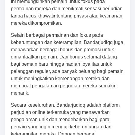
Ini memungkinkan pemain untuk fokus pada
permainan mereka dan menikmati sensasi perjudian
tanpa harus khawatir tentang privasi atau keamanan
mereka dikompromikan.
Selain berbagai permainan dan fokus pada
keberuntungan dan keterampilan, Bandarjudiqq juga
menawarkan berbagai bonus dan promosi untuk
dimanfaatkan pemain. Dari bonus selamat datang
bagi pemain baru hingga hadiah loyalitas untuk
pelanggan reguler, ada banyak peluang bagi pemain
untuk meningkatkan kemenangan mereka dan
membuat pengalaman perjudian mereka semakin
menarik.
Secara keseluruhan, Bandarjudiqq adalah platform
perjudian online terkemuka yang menawarkan
pengalaman unik dan mendebarkan bagi para
pemain yang ingin menguji keberuntungan dan
keterampilan mereka. Dengan berbagai