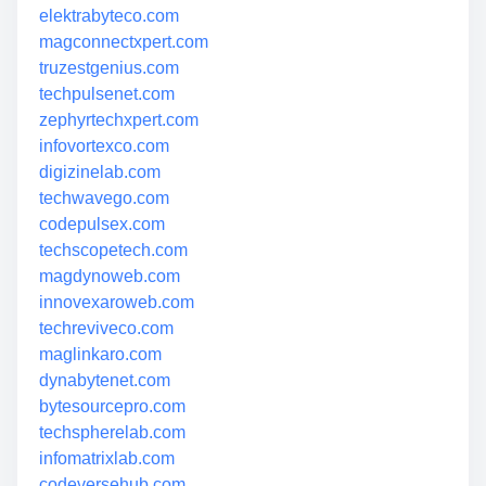
elektrabyteco.com
magconnectxpert.com
truzestgenius.com
techpulsenet.com
zephyrtechxpert.com
infovortexco.com
digizinelab.com
techwavego.com
codepulsex.com
techscopetech.com
magdynoweb.com
innovexaroweb.com
techreviveco.com
maglinkaro.com
dynabytenet.com
bytesourcepro.com
techspherelab.com
infomatrixlab.com
codeversehub.com