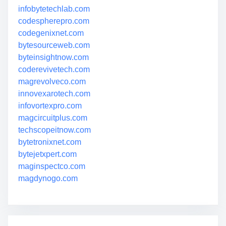
infobytetechlab.com
codespherepro.com
codegenixnet.com
bytesourceweb.com
byteinsightnow.com
coderevivetech.com
magrevolveco.com
innovexarotech.com
infovortexpro.com
magcircuitplus.com
techscopeitnow.com
bytetronixnet.com
bytejetxpert.com
maginspectco.com
magdynogo.com