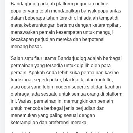
r
Bandarjudiqq adalah platform perjudian online
e
populer yang telah mendapatkan banyak popularitas
t
dalam beberapa tahun terakhir. Ini adalah tempat di
h
mana keberuntungan bertemu dengan keterampilan,
i
menawarkan pemain kesempatan untuk menguji
s
kecakapan perjudian mereka dan berpotensi
p
menang besar.
o
Salah satu fitur utama Bandarjudiqq adalah berbagai
s
permainan yang tersedia untuk dipilih oleh para
t
pemain. Apakah Anda lebih suka permainan kasino
o
tradisional seperti poker, blackjack, atau roulette,
n
atau opsi yang lebih modern seperti slot dan taruhan
:
olahraga, ada sesuatu untuk semua orang di platform
ini. Variasi permainan ini memungkinkan pemain
untuk mencoba berbagai jenis perjudian dan
menemukan yang paling sesuai dengan
keterampilan dan preferensi mereka.