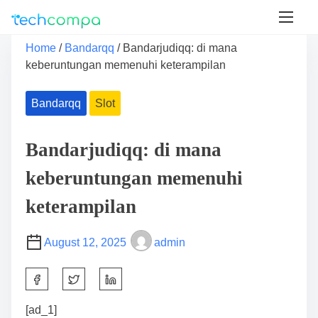
S
Home
/
Bandarqq
/ Bandarjudiqq: di mana
k
keberuntungan memenuhi keterampilan
i
p
Bandarqq
Slot
t
o
c
Bandarjudiqq: di mana
o
n
keberuntungan memenuhi
t
keterampilan
e
n
t
August 12, 2025
admin
S
h
a
[ad_1]