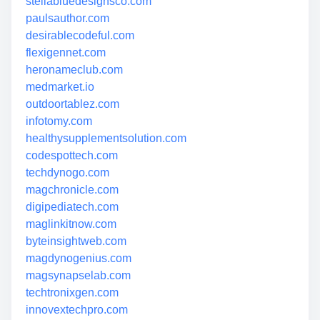
stellabluedesignsco.com
paulsauthor.com
desirablecodeful.com
flexigennet.com
heronameclub.com
medmarket.io
outdoortablez.com
infotomy.com
healthysupplementsolution.com
codespottech.com
techdynogo.com
magchronicle.com
digipediatech.com
maglinkitnow.com
byteinsightweb.com
magdynogenius.com
magsynapselab.com
techtronixgen.com
innovextechpro.com