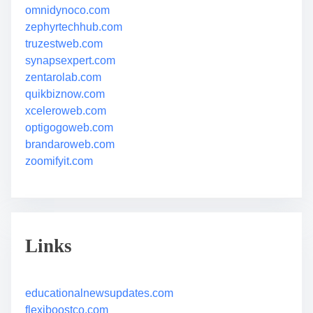
omnidynoco.com
zephyrtechhub.com
truzestweb.com
synapsexpert.com
zentarolab.com
quikbiznow.com
xceleroweb.com
optigogoweb.com
brandaroweb.com
zoomifyit.com
Links
educationalnewsupdates.com
flexiboostco.com