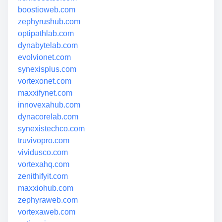
boostioweb.com
zephyrushub.com
optipathlab.com
dynabytelab.com
evolvionet.com
synexisplus.com
vortexonet.com
maxxifynet.com
innovexahub.com
dynacorelab.com
synexistechco.com
truvivopro.com
vividusco.com
vortexahq.com
zenithifyit.com
maxxiohub.com
zephyraweb.com
vortexaweb.com