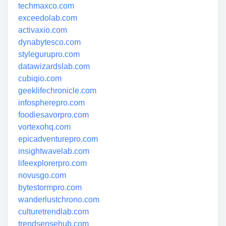
techmaxco.com
exceedolab.com
activaxio.com
dynabytesco.com
stylegurupro.com
datawizardslab.com
cubiqio.com
geeklifechronicle.com
infospherepro.com
foodiesavorpro.com
vortexohq.com
epicadventurepro.com
insightwavelab.com
lifeexplorerpro.com
novusgo.com
bytestormpro.com
wanderlustchrono.com
culturetrendlab.com
trendsensehub.com