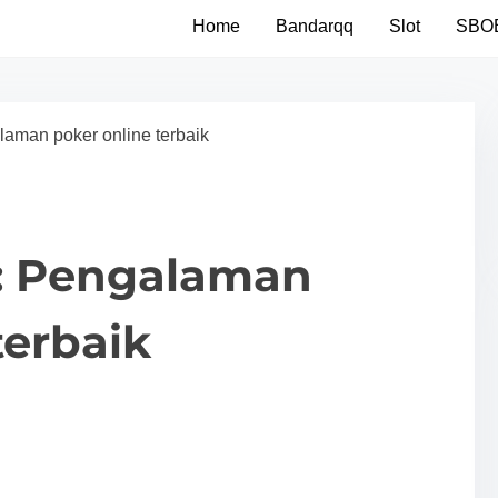
Home
Bandarqq
Slot
SBO
laman poker online terbaik
: Pengalaman
terbaik