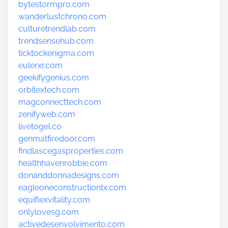
bytestormpro.com
wanderlustchrono.com
culturetrendlab.com
trendsensehub.com
ticktockenigma.com
eulerxr.com
geekifygenius.com
orbitextech.com
magconnecttech.com
zenifyweb.com
livetogel.co
genmatfiredoor.com
findlascegasproperties.com
healthhavenrobbie.com
donanddonnadesigns.com
eagleoneconstructiontx.com
equiflexvitality.com
onlylovesg.com
activedesenvolvimento.com