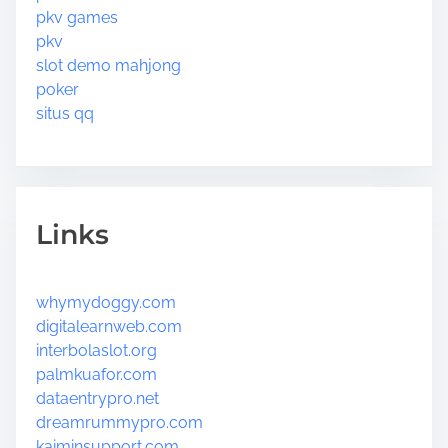
pkv games
pkv
slot demo mahjong
poker
situs qq
Links
whymydoggy.com
digitalearnweb.com
interbolaslot.org
palmkuafor.com
dataentrypro.net
dreamrummypro.com
kaiminsupport.com