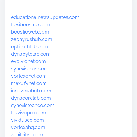
educationalnewsupdates.com
flexiboostco.com
boostioweb.com
zephyrushub.com
optipathlab.com
dynabytelab.com
evolvionet.com
synexisplus.com
vortexonet.com
maxxifynet.com
innovexahub.com
dynacorelab.com
synexistechco.com
truvivopro.com
vividusco.com
vortexahq.com
zenithifyit.com