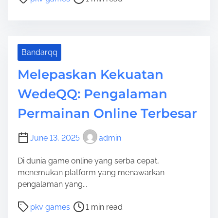
o
s
t
r
Bandarqq
e
a
Melepaskan Kekuatan
d
t
WedeQQ: Pengalaman
i
Permainan Online Terbesar
m
e
June 13, 2025
admin
Di dunia game online yang serba cepat,
menemukan platform yang menawarkan
pengalaman yang...
P
pkv games
1 min read
o