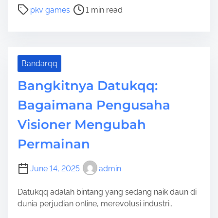
P
pkv games
1 min read
o
s
t
r
Bandarqq
e
a
Bangkitnya Datukqq:
d
t
Bagaimana Pengusaha
i
Visioner Mengubah
m
e
Permainan
June 14, 2025
admin
Datukqq adalah bintang yang sedang naik daun di
dunia perjudian online, merevolusi industri...