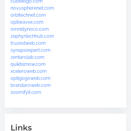
cubixiogo.com
novuspherenet.com
orbitechnet.com
optiwavex.com
omnidynoco.com
zephyrtechhub.com
truzestweb.com
synapsexpert.com
zentarolab.com
quikbiznow.com
xceleroweb.com
optigogoweb.com
brandaroweb.com
zoomifyit.com
Links