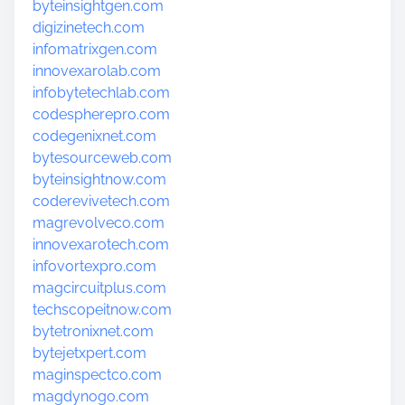
byteinsightgen.com
digizinetech.com
infomatrixgen.com
innovexarolab.com
infobytetechlab.com
codespherepro.com
codegenixnet.com
bytesourceweb.com
byteinsightnow.com
coderevivetech.com
magrevolveco.com
innovexarotech.com
infovortexpro.com
magcircuitplus.com
techscopeitnow.com
bytetronixnet.com
bytejetxpert.com
maginspectco.com
magdynogo.com