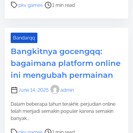
P
pkv games
1 min read
o
s
t
r
Bandarqq
e
a
Bangkitnya gocengqq:
d
t
bagaimana platform online
i
ini mengubah permainan
m
e
June 14, 2025
admin
Dalam beberapa tahun terakhir, perjudian online
telah menjadi semakin populer karena semakin
banyak...
P
pkv games
1 min read