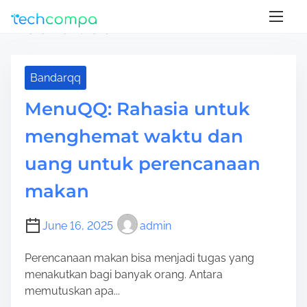
S
Author:
admin
k
i
p
Bandarqq
t
o
MenuQQ: Rahasia untuk
c
menghemat waktu dan
o
n
uang untuk perencanaan
t
e
makan
n
t
June 16, 2025
admin
Perencanaan makan bisa menjadi tugas yang
menakutkan bagi banyak orang. Antara
memutuskan apa...