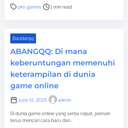
P
pkv games
1 min read
o
s
t
r
Bandarqq
e
a
ABANGQQ: Di mana
d
t
keberuntungan memenuhi
i
keterampilan di dunia
m
e
game online
June 15, 2025
admin
Di dunia game online yang serba cepat, pemain
terus mencari cara baru dan...