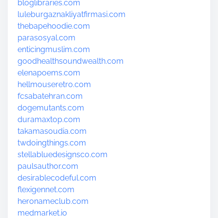
bloglibraries.com
luleburgaznakliyatfirmasi.com
thebapehoodie.com
parasosyal.com
enticingmuslim.com
goodhealthsoundwealth.com
elenapoems.com
hellmouseretro.com
fcsabatehran.com
dogemutants.com
duramaxtop.com
takamasoudia.com
twdoingthings.com
stellabluedesignsco.com
paulsauthor.com
desirablecodeful.com
flexigennet.com
heronameclub.com
medmarket.io