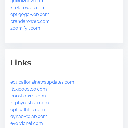
quikbiznow.com
xceleroweb.com
optigogoweb.com
brandaroweb.com
zoomifyit.com
Links
educationalnewsupdates.com
flexiboostco.com
boostioweb.com
zephyrushub.com
optipathlab.com
dynabytelab.com
evolvionet.com