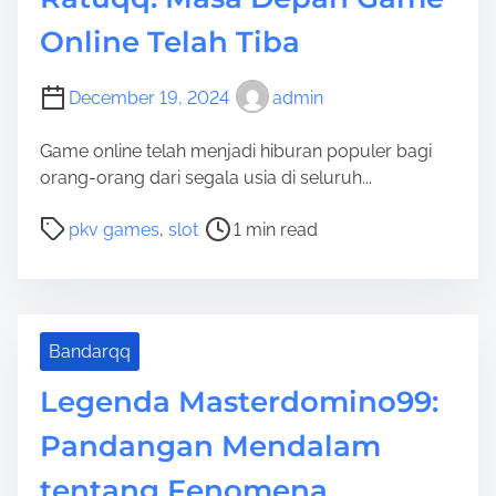
d
t
Online Telah Tiba
i
m
December 19, 2024
admin
e
Game online telah menjadi hiburan populer bagi
orang-orang dari segala usia di seluruh...
P
pkv games
,
slot
1 min read
o
s
t
r
Bandarqq
e
a
Legenda Masterdomino99:
d
t
Pandangan Mendalam
i
tentang Fenomena
m