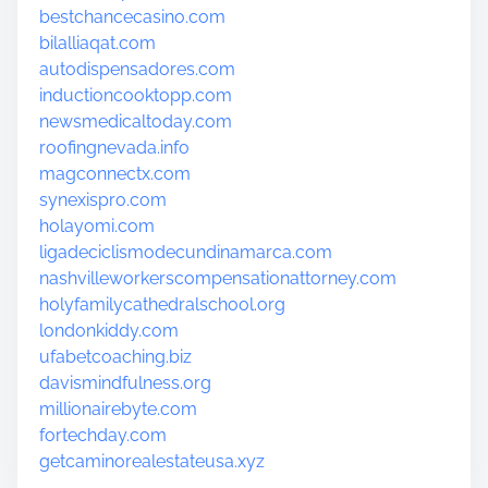
bestchancecasino.com
bilalliaqat.com
autodispensadores.com
inductioncooktopp.com
newsmedicaltoday.com
roofingnevada.info
magconnectx.com
synexispro.com
holayomi.com
ligadeciclismodecundinamarca.com
nashvilleworkerscompensationattorney.com
holyfamilycathedralschool.org
londonkiddy.com
ufabetcoaching.biz
davismindfulness.org
millionairebyte.com
fortechday.com
getcaminorealestateusa.xyz