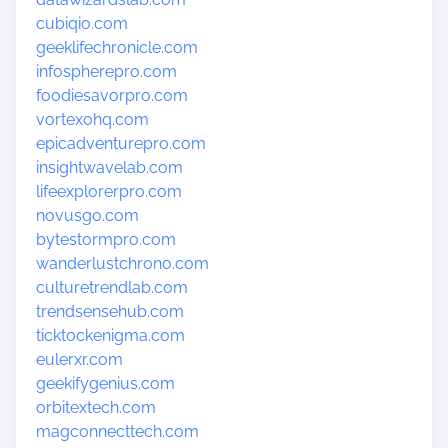
cubiqio.com
geeklifechronicle.com
infospherepro.com
foodiesavorpro.com
vortexohq.com
epicadventurepro.com
insightwavelab.com
lifeexplorerpro.com
novusgo.com
bytestormpro.com
wanderlustchrono.com
culturetrendlab.com
trendsensehub.com
ticktockenigma.com
eulerxr.com
geekifygenius.com
orbitextech.com
magconnecttech.com