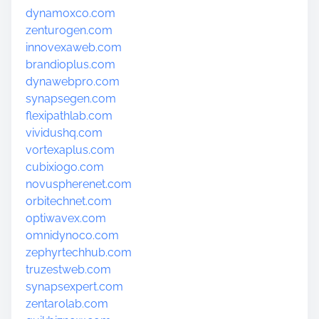
dynamoxco.com
zenturogen.com
innovexaweb.com
brandioplus.com
dynawebpro.com
synapsegen.com
flexipathlab.com
vividushq.com
vortexaplus.com
cubixiogo.com
novuspherenet.com
orbitechnet.com
optiwavex.com
omnidynoco.com
zephyrtechhub.com
truzestweb.com
synapsexpert.com
zentarolab.com