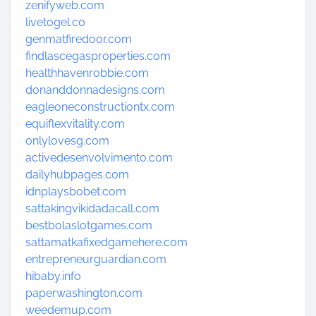
zenifyweb.com
livetogel.co
genmatfiredoor.com
findlascegasproperties.com
healthhavenrobbie.com
donanddonnadesigns.com
eagleoneconstructiontx.com
equiflexvitality.com
onlylovesg.com
activedesenvolvimento.com
dailyhubpages.com
idnplaysbobet.com
sattakingvikidadacall.com
bestbolaslotgames.com
sattamatkafixedgamehere.com
entrepreneurguardian.com
hibaby.info
paperwashington.com
weedemup.com