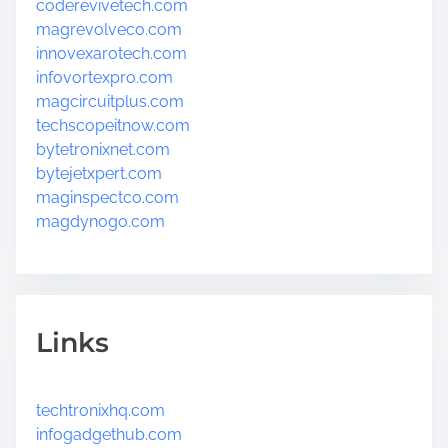
coderevivetech.com
magrevolveco.com
innovexarotech.com
infovortexpro.com
magcircuitplus.com
techscopeitnow.com
bytetronixnet.com
bytejetxpert.com
maginspectco.com
magdynogo.com
Links
techtronixhq.com
infogadgethub.com