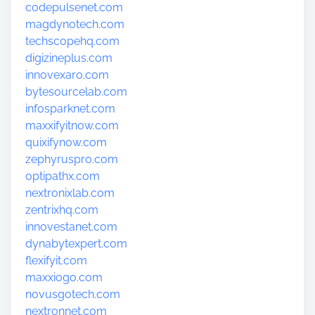
codepulsenet.com
magdynotech.com
techscopehq.com
digizineplus.com
innovexaro.com
bytesourcelab.com
infosparknet.com
maxxifyitnow.com
quixifynow.com
zephyruspro.com
optipathx.com
nextronixlab.com
zentrixhq.com
innovestanet.com
dynabytexpert.com
flexifyit.com
maxxiogo.com
novusgotech.com
nextronnet.com