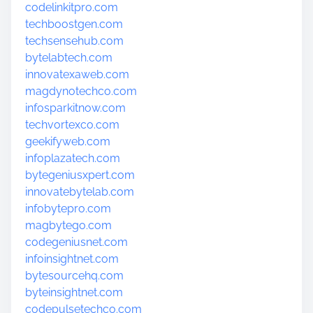
codelinkitpro.com
techboostgen.com
techsensehub.com
bytelabtech.com
innovatexaweb.com
magdynotechco.com
infosparkitnow.com
techvortexco.com
geekifyweb.com
infoplazatech.com
bytegeniusxpert.com
innovatebytelab.com
infobytepro.com
magbytego.com
codegeniusnet.com
infoinsightnet.com
bytesourcehq.com
byteinsightnet.com
codepulsetechco.com