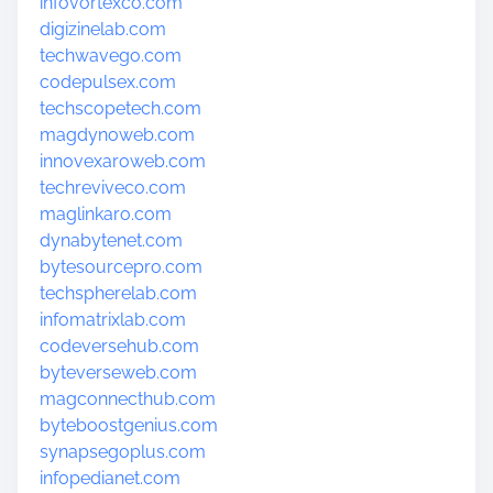
infovortexco.com
digizinelab.com
techwavego.com
codepulsex.com
techscopetech.com
magdynoweb.com
innovexaroweb.com
techreviveco.com
maglinkaro.com
dynabytenet.com
bytesourcepro.com
techspherelab.com
infomatrixlab.com
codeversehub.com
byteverseweb.com
magconnecthub.com
byteboostgenius.com
synapsegoplus.com
infopedianet.com