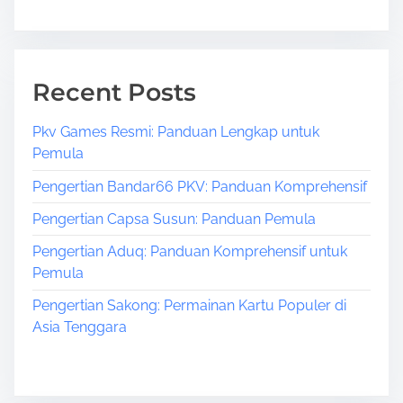
p
a
g
Recent Posts
i
Pkv Games Resmi: Panduan Lengkap untuk
n
Pemula
Pengertian Bandar66 PKV: Panduan Komprehensif
a
Pengertian Capsa Susun: Panduan Pemula
t
Pengertian Aduq: Panduan Komprehensif untuk
i
Pemula
o
Pengertian Sakong: Permainan Kartu Populer di
Asia Tenggara
n